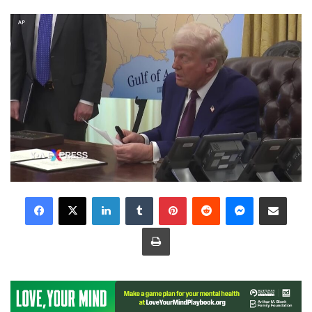
LinkedIn
Tumblr
Pinterest
Reddit
Messenger
Share via Email
Print