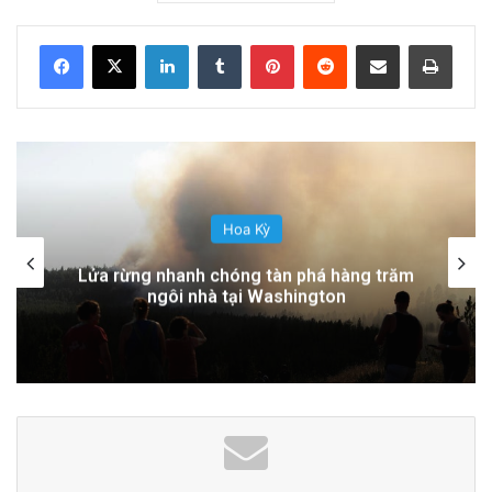
ngừng chiến dịch
LinkedIn
Tumblr
Pinterest
Reddit
Share via Email
Print
6 hours ago
Phân Tích Cuộc Đua Giữa El-Sayed và
Stevens Cho Đề Cử Thượng Nghị Sĩ Đảng
Dân Chủ Tại Michigan: Ai Sẽ Chiến Thắng?
1 day ago
Hoa Kỳ
Vincent Pastore, Ngôi Sao “The
Sopranos,” Qua Đời Ở Tuổi 80: Di Sản Của
Đọc thêm
Read More
Một Huyền Thoại
advertisement