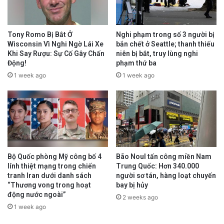
Tony Romo Bị Bắt Ở
Nghi phạm trong số 3 người bị
Wisconsin Vì Nghi Ngờ Lái Xe
bắn chết ở Seattle; thanh thiếu
Khi Say Rượu: Sự Cố Gây Chấn
niên bị bắt, truy lùng nghi
Động!
phạm thứ ba
1 week ago
1 week ago
Bộ Quốc phòng Mỹ công bố 4
Bão Noul tấn công miền Nam
lính thiệt mạng trong chiến
Trung Quốc: Hơn 340.000
tranh Iran dưới danh sách
người sơ tán, hàng loạt chuyến
“Thương vong trong hoạt
bay bị hủy
động nước ngoài”
2 weeks ago
1 week ago