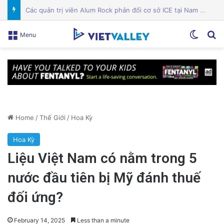
Công an Siết Chặt Quản Lý Người Dùng Mạng Xã Hội: Nhận Diện ‘Phản Động’ Theo Quan Điểm Đảng Cộng Sản Việt Nam
Switch
Se
Menu
Home
/
Thế Giới
/
Hoa Kỳ
Hoa Kỳ
Liệu Việt Nam có nằm trong 5
nước đầu tiên bị Mỹ đánh thuế
đối ứng?
February 14, 2025
Less than a minute