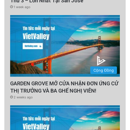
Thứ 3 – Lớn Nhất Tại San Jose
1 week ago
Cộng Đồng
GARDEN GROVE MỞ CỬA NHẬN ĐƠN ỨNG CỬ
THỊ TRƯỞNG VÀ BA GHẾ NGHỊ VIÊN!
2 weeks ago