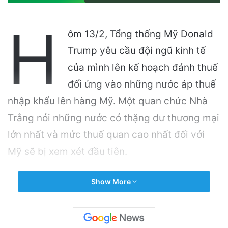
H
ôm 13/2, Tổng thống Mỹ Donald
Trump yêu cầu đội ngũ kinh tế
của mình lên kế hoạch đánh thuế
đối ứng vào những nước áp thuế
nhập khẩu lên hàng Mỹ. Một quan chức Nhà
Trắng nói những nước có thặng dư thương mại
lớn nhất và mức thuế quan cao nhất đối với
Mỹ sẽ bị xem xét đầu tiên.
Related Articles
Show More
Ứng cử viên nhà vượt qua cuộc bầu cử sơ bộ,
đánh bại người được Trump ủng hộ dù đã