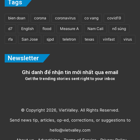
Tags
bien doan
corona
coronavirus
co vang
covid19
d7
English
flood
Measure A
Nam Cali
nổ súng
rfa
San Jose
sjpd
teletron
texas
vinfast
virus
Newsletter
Ghi danh để nhận tin mới nhất qua email
Get the trending stories sent right to your inbox
© Copyright 2026, VietValley. All Rights Reserved.
Send news tip, articles, op-ed, corrections, or suggestions to
hello@vietvalley.com
About us
Advertising
Terms of Service
Privacy Policy