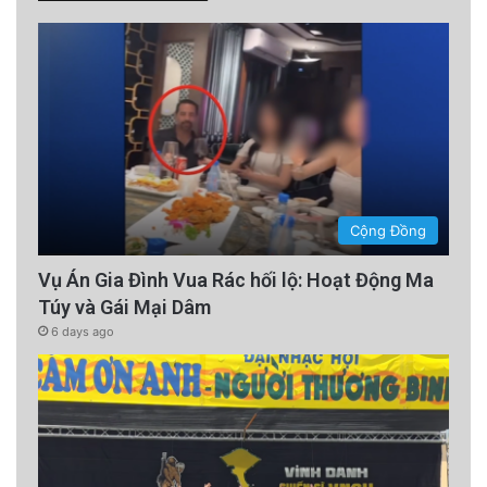
Cộng Đồng
Vụ Án Gia Đình Vua Rác hối lộ: Hoạt Động Ma
Túy và Gái Mại Dâm
6 days ago