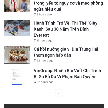
trọng, yếu tố nguy cơ và mẹo phòng
ngừa hiệu quả
8 hours ago
Hành Trình Trở Về: Thi Thể ‘Giày
Xanh’ Sau 30 Năm Trên Đỉnh
Everest
11 hours ago
Cá hồi nướng gia vị Địa Trung Hải
thơm ngon hấp dẫn
22 hours ago
VinGroup: Nhiều Bài Viết Chỉ Trích
Bị Gỡ Bỏ Do Vi Phạm Bản Quyền
22 hours ago
Previous
Next
page
page