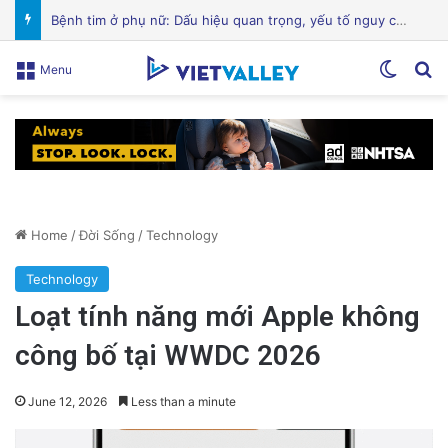
Hành Trình Trở Về: Thi Thể ‘Giày Xanh’ Sau 30 Năm Trên Đỉnh Everest
Switch
Se
Menu
Home
/
Đời Sống
/
Technology
Technology
Loạt tính năng mới Apple không
công bố tại WWDC 2026
June 12, 2026
Less than a minute