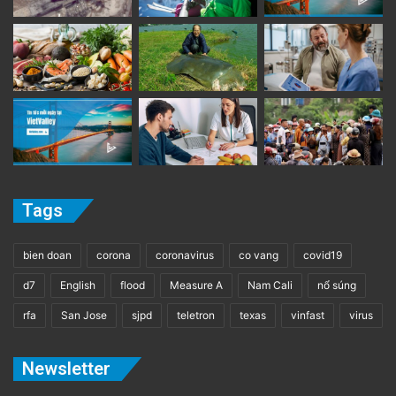
Tags
bien doan
corona
coronavirus
co vang
covid19
d7
English
flood
Measure A
Nam Cali
nổ súng
rfa
San Jose
sjpd
teletron
texas
vinfast
virus
Newsletter