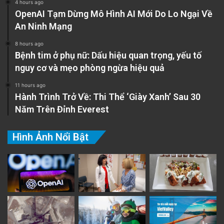
4 hours ago
OpenAI Tạm Dừng Mô Hình AI Mới Do Lo Ngại Về
An Ninh Mạng
8 hours ago
Bệnh tim ở phụ nữ: Dấu hiệu quan trọng, yếu tố
nguy cơ và mẹo phòng ngừa hiệu quả
11 hours ago
Hành Trình Trở Về: Thi Thể ‘Giày Xanh’ Sau 30
Năm Trên Đỉnh Everest
Hình Ảnh Nổi Bật