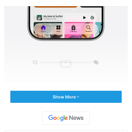
Apple cập nhật hàng loạt tính năng cho iOS
Show More
27, iPadOS 27, macOS 27, watchOS 27 và
visionOS 27, nhiều trong số chúng không được
công bố.