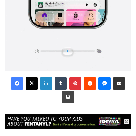
LinkedIn
Tumblr
Pinterest
Reddit
Messenger
Share via Email
Print