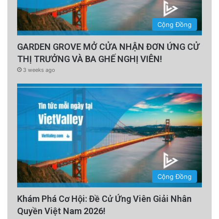
Cộng Đồng
GARDEN GROVE MỞ CỬA NHẬN ĐƠN ỨNG CỬ
THỊ TRƯỞNG VÀ BA GHẾ NGHỊ VIÊN!
3 weeks ago
Cộng Đồng
Khám Phá Cơ Hội: Đề Cử Ứng Viên Giải Nhân
Quyền Việt Nam 2026!