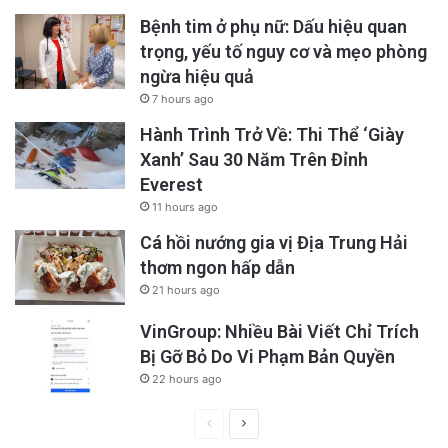
Bệnh tim ở phụ nữ: Dấu hiệu quan
trọng, yếu tố nguy cơ và mẹo phòng
ngừa hiệu quả
7 hours ago
Hành Trình Trở Về: Thi Thể ‘Giày
Xanh’ Sau 30 Năm Trên Đỉnh
Everest
11 hours ago
Cá hồi nướng gia vị Địa Trung Hải
thơm ngon hấp dẫn
21 hours ago
VinGroup: Nhiều Bài Viết Chỉ Trích
Bị Gỡ Bỏ Do Vi Phạm Bản Quyền
22 hours ago
Previous
Next