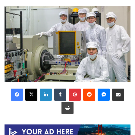
LinkedIn
Tumblr
Pinterest
Reddit
Messenger
Share via Email
Print