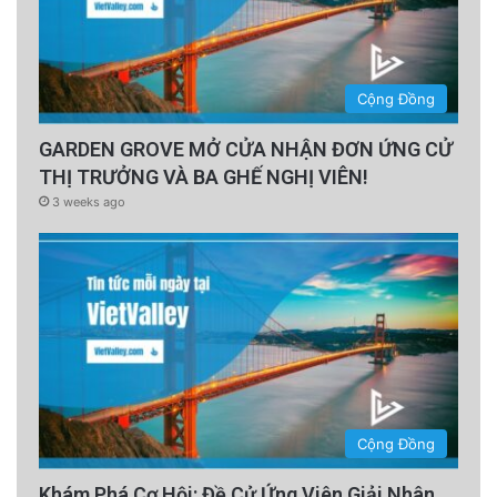
Cộng Đồng
GARDEN GROVE MỞ CỬA NHẬN ĐƠN ỨNG CỬ
THỊ TRƯỞNG VÀ BA GHẾ NGHỊ VIÊN!
3 weeks ago
Cộng Đồng
Khám Phá Cơ Hội: Đề Cử Ứng Viên Giải Nhân