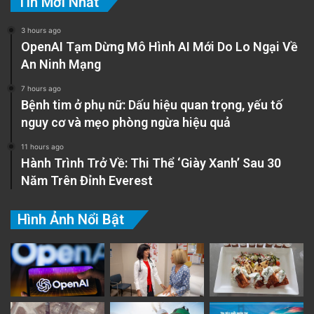
Tin Mới Nhất
3 hours ago
OpenAI Tạm Dừng Mô Hình AI Mới Do Lo Ngại Về
An Ninh Mạng
7 hours ago
Bệnh tim ở phụ nữ: Dấu hiệu quan trọng, yếu tố
nguy cơ và mẹo phòng ngừa hiệu quả
11 hours ago
Hành Trình Trở Về: Thi Thể ‘Giày Xanh’ Sau 30
Năm Trên Đỉnh Everest
Hình Ảnh Nổi Bật