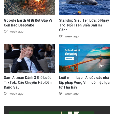
Google Earth AI Bị Rút Gấp Vì
Starship Siêu Tên Lửa: 6 Ngày
Cơn Bão Deepfake
Trôi Nổi Trên Biển Sau Hạ
Cánh!
1 week ago
1 week ago
Sam Altman Dành 3 Giờ Lướt
Luật minh bạch AI của các nhà
TikTok: Câu Chuyện Hấp Dẫn
lập pháp Vùng Vịnh có hiệu lực
Đằng Sau!
từ Thứ Bảy
1 week ago
1 week ago