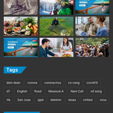
Tags
bien doan
corona
coronavirus
co vang
covid19
d7
English
flood
Measure A
Nam Cali
nổ súng
rfa
San Jose
sjpd
teletron
texas
vinfast
virus