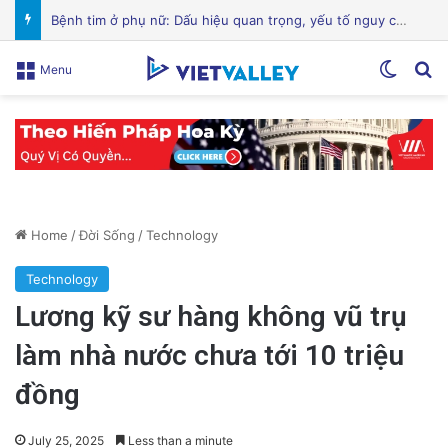
Hành Trình Trở Về: Thi Thể ‘Giày Xanh’ Sau 30 Năm Trên Đỉnh Everest
Switch
Se
Menu
Home
/
Đời Sống
/
Technology
Technology
Lương kỹ sư hàng không vũ trụ
làm nhà nước chưa tới 10 triệu
đồng
July 25, 2025
Less than a minute