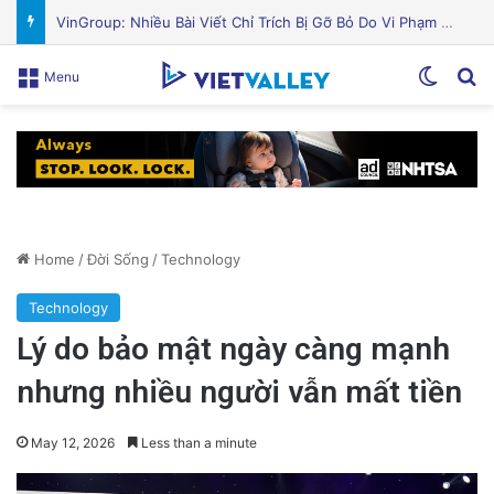
Nguyên Nhân Gây Nổ Tên Lửa Trên Bệ Phóng: Hé Lộ Từ Blue Origin
Switch
Se
Menu
Home
/
Đời Sống
/
Technology
Technology
Lý do bảo mật ngày càng mạnh
nhưng nhiều người vẫn mất tiền
May 12, 2026
Less than a minute