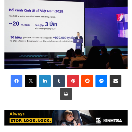
LinkedIn
Tumblr
Pinterest
Reddit
Messenger
Share via Email
Print