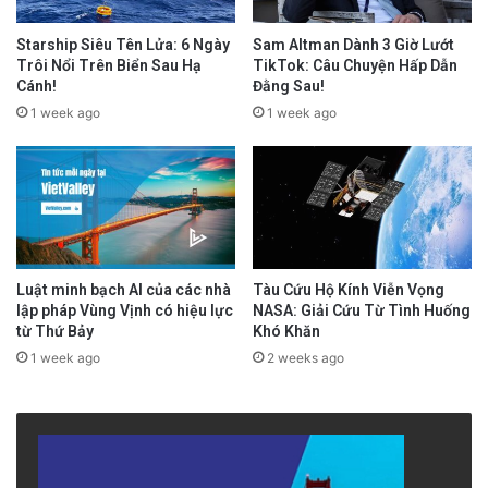
Starship Siêu Tên Lửa: 6 Ngày
Sam Altman Dành 3 Giờ Lướt
Trôi Nổi Trên Biển Sau Hạ
TikTok: Câu Chuyện Hấp Dẫn
Cánh!
Đằng Sau!
1 week ago
1 week ago
Luật minh bạch AI của các nhà
Tàu Cứu Hộ Kính Viễn Vọng
lập pháp Vùng Vịnh có hiệu lực
NASA: Giải Cứu Từ Tình Huống
từ Thứ Bảy
Khó Khăn
1 week ago
2 weeks ago