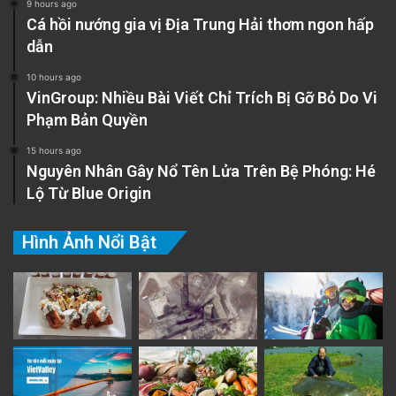
9 hours ago
Cá hồi nướng gia vị Địa Trung Hải thơm ngon hấp
dẫn
10 hours ago
VinGroup: Nhiều Bài Viết Chỉ Trích Bị Gỡ Bỏ Do Vi
Phạm Bản Quyền
15 hours ago
Nguyên Nhân Gây Nổ Tên Lửa Trên Bệ Phóng: Hé
Lộ Từ Blue Origin
Hình Ảnh Nổi Bật