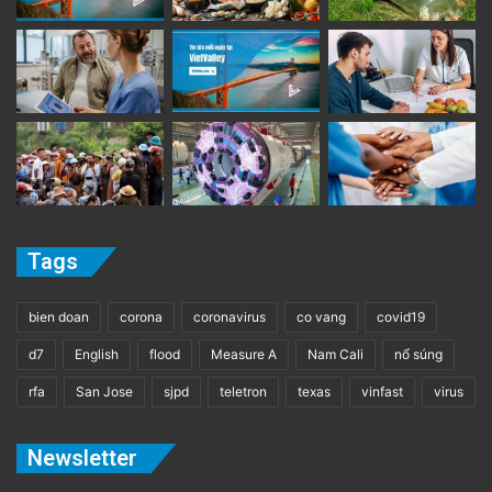
Tags
bien doan
corona
coronavirus
co vang
covid19
d7
English
flood
Measure A
Nam Cali
nổ súng
rfa
San Jose
sjpd
teletron
texas
vinfast
virus
Newsletter