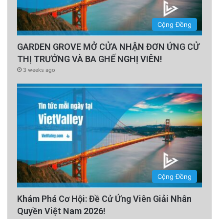
Cộng Đồng
GARDEN GROVE MỞ CỬA NHẬN ĐƠN ỨNG CỬ
THỊ TRƯỞNG VÀ BA GHẾ NGHỊ VIÊN!
3 weeks ago
Cộng Đồng
Khám Phá Cơ Hội: Đề Cử Ứng Viên Giải Nhân
Quyền Việt Nam 2026!