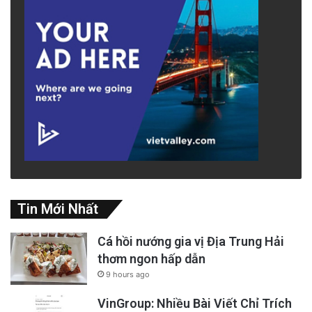
Tin Mới Nhất
Cá hồi nướng gia vị Địa Trung Hải
thơm ngon hấp dẫn
9 hours ago
VinGroup: Nhiều Bài Viết Chỉ Trích