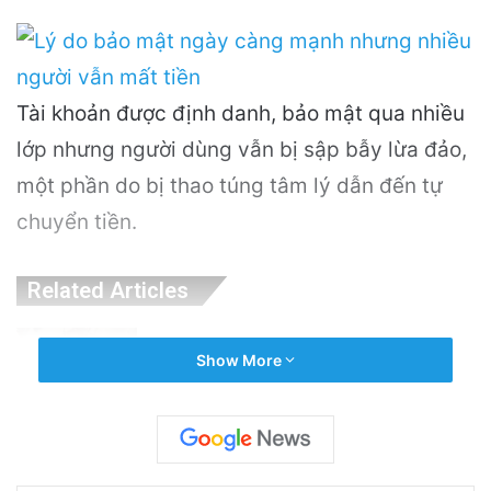
Tài khoản được định danh, bảo mật qua nhiều
lớp nhưng người dùng vẫn bị sập bẫy lừa đảo,
một phần do bị thao túng tâm lý dẫn đến tự
chuyển tiền.
Related Articles
Nguyên Nhân Gây Nổ Tên Lửa Trên Bệ
Show More
Phóng: Hé Lộ Từ Blue Origin
15 hours ago
PGS.TS Hà Đình Đức: Di sản và Hành trình