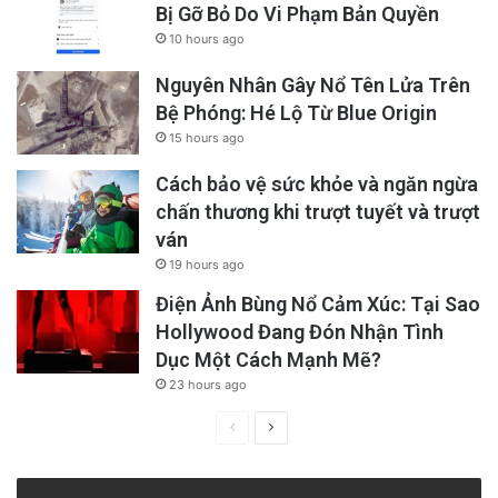
Bị Gỡ Bỏ Do Vi Phạm Bản Quyền
10 hours ago
Nguyên Nhân Gây Nổ Tên Lửa Trên
Bệ Phóng: Hé Lộ Từ Blue Origin
15 hours ago
Cách bảo vệ sức khỏe và ngăn ngừa
chấn thương khi trượt tuyết và trượt
ván
19 hours ago
Điện Ảnh Bùng Nổ Cảm Xúc: Tại Sao
Hollywood Đang Đón Nhận Tình
Dục Một Cách Mạnh Mẽ?
23 hours ago
Previous
Next
page
page