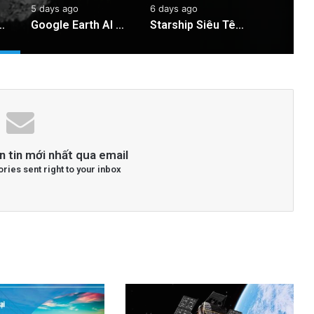
5 days ago
6 days ago
 Bay Gần Nhất Lịch Sử Đến Tiểu Hành Tinh
Google Earth AI Bị Rút Gấp Vì Cơn Bão Deepfake
Starship Siêu Tên Lửa: 6 Ngày Trôi Nổi Trên Biển Sau Hạ Cánh!
n tin mới nhất qua email
ories sent right to your inbox