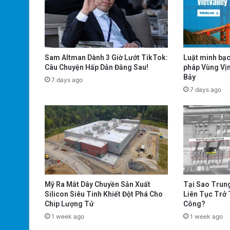
Sam Altman Dành 3 Giờ Lướt TikTok:
Luật minh bạc
Câu Chuyện Hấp Dẫn Đằng Sau!
pháp Vùng Vịn
Bảy
7 days ago
7 days ago
Mỹ Ra Mắt Dây Chuyền Sản Xuất
Tại Sao Trun
Silicon Siêu Tinh Khiết Đột Phá Cho
Liên Tục Trở
Chip Lượng Tử
Công?
1 week ago
1 week ago