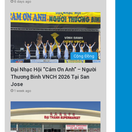
6 days ago
Cộng Đồng
Đại Nhạc Hội “Cám Ơn Anh” – Người
Thương Binh VNCH 2026 Tại San
Jose
1 week ago