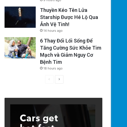
9 hours ago
Thuyền Kéo Tên Lửa
Starship Được Hé Lộ Qua
Ảnh Vệ Tinh!
14 hours ago
6 Thay Đổi Lối Sống Để
Tăng Cường Sức Khỏe Tim
Mạch và Giảm Nguy Cơ
Bệnh Tim
18 hours ago
Previous
Next
page
page