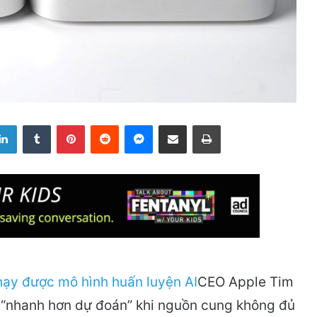
LinkedIn
Tumblr
Pinterest
Reddit
Messenger
Share via Email
Print
CEO Apple Tim
“nhanh hơn dự đoán” khi nguồn cung không đủ