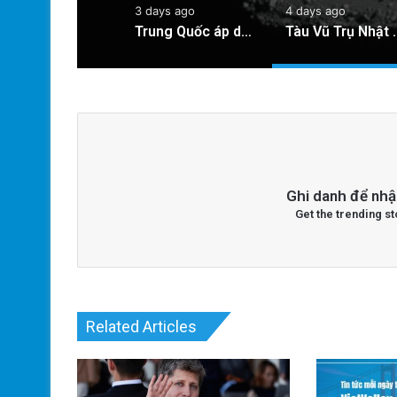
3 days ago
4 days ago
Trung Quốc áp dụng công nghệ lượng tử để ngăn chặn tình trạng mất điện diện rộng
Tàu Vũ Trụ Nhật Bản: Chuyến
Ghi danh để nhậ
Get the trending st
Related Articles