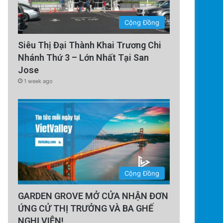
Cộng Đồng
Siêu Thị Đại Thành Khai Trương Chi
Nhánh Thứ 3 – Lớn Nhất Tại San
Jose
1 week ago
Cộng Đồng
GARDEN GROVE MỞ CỬA NHẬN ĐƠN
ỨNG CỬ THỊ TRƯỞNG VÀ BA GHẾ
NGHỊ VIÊN!