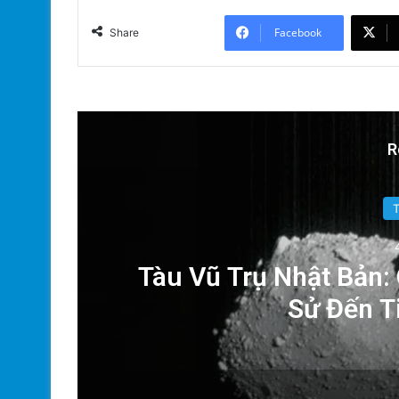
Facebook
Share
R
ăn
Tàu Vũ Trụ Nhật Bản:
Sử Đến T