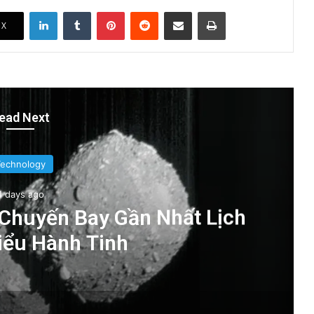
LinkedIn
Tumblr
Pinterest
Reddit
Share via Email
Print
X
ead Next
Technology
4 days ago
 Chuyến Bay Gần Nhất Lịch
iểu Hành Tinh