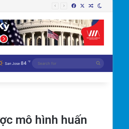
Facebook
X
Random Article
Switch skin
Cán bộ Việt Nam bị tố cáo tấn công tình dục hai nữ phục vụ tại New Zealand trước chuyến thăm của Thủ tướng Chính
℉
84
Search
San Jose
for
ược mô hình huấn