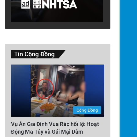
Tin Cộng Đồng
Technology
5 days ago
Google Earth AI Bị Rút Gấp Vì
Cộng Đồng
Vụ Án Gia Đình Vua Rác hối lộ: Hoạt
Động Ma Túy và Gái Mại Dâm