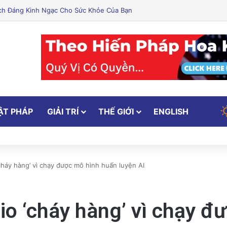
ẬT PHÁP
GIẢI TRÍ
THẾ GIỚI
ENGLISH
cháy hàng’ vì chạy được mô hình huấn luyện AI
io ‘cháy hàng’ vì chạy đ