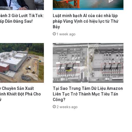
ành 3 Giờ Lướt TikTok:
Luật minh bạch AI của các nhà lập
ấp Dẫn Đằng Sau!
pháp Vùng Vịnh có hiệu lực từ Thứ
Bảy
1 week ago
y Chuyền Sản Xuất
Tại Sao Trung Tâm Dữ Liệu Amazon
Tinh Khiết Đột Phá Cho
Liên Tục Trở Thành Mục Tiêu Tấn
ử
Công?
2 weeks ago