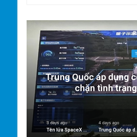
R
g:
Trung Quốc áp dụng c
chặn tình trạn
3 days ago
4 days ago
Tên lửa SpaceX chuẩn bị va chạm với Mặt Trăng: Cú sốc vũ trụ sắp xảy ra!
Trung Quốc áp dụng công nghệ lượng tử để