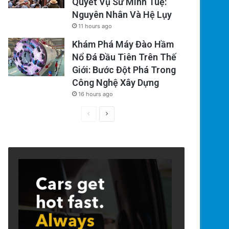
Quyết Vụ Sư Minh Tuệ:
Nguyên Nhân Và Hệ Lụy
11 hours ago
Khám Phá Máy Đào Hầm
Nổ Đá Đầu Tiên Trên Thế
Giới: Bước Đột Phá Trong
Công Nghệ Xây Dựng
16 hours ago
Previous
Next
page
page