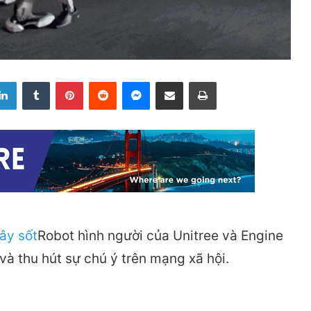
LinkedIn
Tumblr
Pinterest
Reddit
Messenger
Share via Email
Print
Robot hình người của Unitree và Engine
và thu hút sự chú ý trên mạng xã hội.