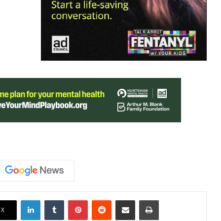
LinkedIn
Tumblr
Pinterest
Reddit
Share via Email
Print
X