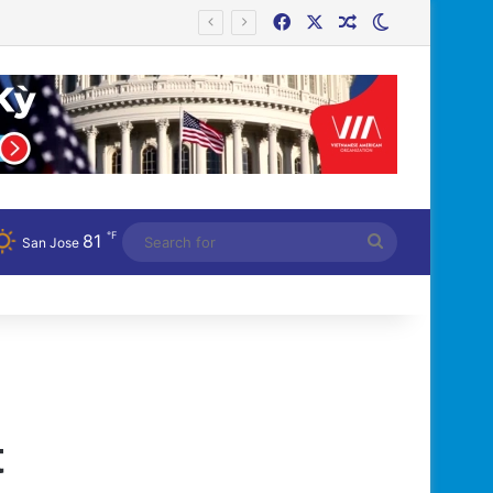
Facebook
X
Random Article
Switch skin
Bệnh Tật
℉
81
Search
San Jose
for
t