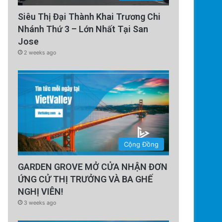
Siêu Thị Đại Thành Khai Trương Chi
Nhánh Thứ 3 – Lớn Nhất Tại San
Jose
2 weeks ago
Cộng Đồng
GARDEN GROVE MỞ CỬA NHẬN ĐƠN
ỨNG CỬ THỊ TRƯỞNG VÀ BA GHẾ
NGHỊ VIÊN!
3 weeks ago