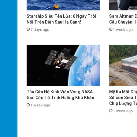
Starship Siêu Tên Lửa: 6 Ngày Trôi
Sam Altman D
Nổi Trên Biển Sau Hạ Cánh!
Câu Chuyện H
7 days ago
1 week ago
Tàu Cứu Hộ Kính Viễn Vọng NASA:
Mỹ Ra Mắt Dâ
Giải Cứu Từ Tình Huống Khó Khăn
Silicon Siêu 
Chip Lượng T
1 week ago
1 week ago