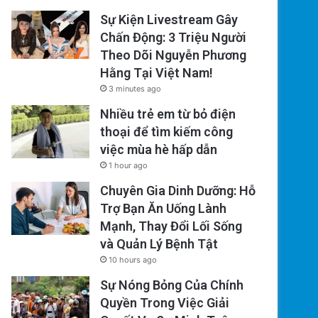
Sự Kiện Livestream Gây
Chấn Động: 3 Triệu Người
Theo Dõi Nguyễn Phương
Hằng Tại Việt Nam!
3 minutes ago
Nhiều trẻ em từ bỏ điện
thoại để tìm kiếm công
việc mùa hè hấp dẫn
1 hour ago
Chuyên Gia Dinh Dưỡng: Hỗ
Trợ Bạn Ăn Uống Lành
Mạnh, Thay Đổi Lối Sống
và Quản Lý Bệnh Tật
10 hours ago
Sự Nóng Bỏng Của Chính
Quyền Trong Việc Giải