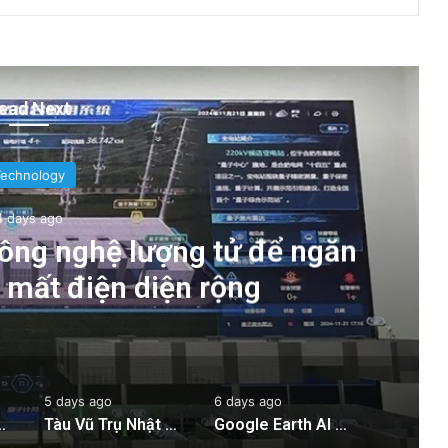
ead Next
Technology
4 days ago
ông nghệ lượng tử để ngăn
g mất điện diện rộng
5 days ago
6 days ago
 ngăn chặn tình trạng mất điện diện rộng
Tàu Vũ Trụ Nhật Bản: Chuyến Bay Gần Nhất Lịch Sử Đến Tiểu Hành Tinh
Google Earth AI Bị Rút Gấp Vì Cơn Bão Deepfake