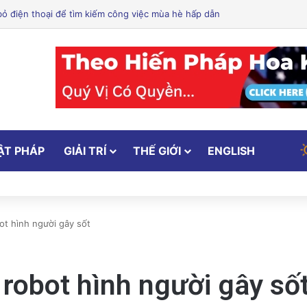
 Dưỡng: Hỗ Trợ Bạn Ăn Uống Lành Mạnh, Thay Đổi Lối Sống và Quản Lý 
ẬT PHÁP
GIẢI TRÍ
THẾ GIỚI
ENGLISH
ot hình người gây sốt
robot hình người gây số