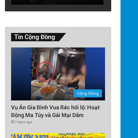
Tin Cộng Đồng
Technology
5 days ago
Tàu Vũ Trụ Nhật Bản: Chuyến 
Sử Đến Tiểu Hành
Cộng Đồng
Vụ Án Gia Đình Vua Rác hối lộ: Hoạt
Động Ma Túy và Gái Mại Dâm
7 days ago