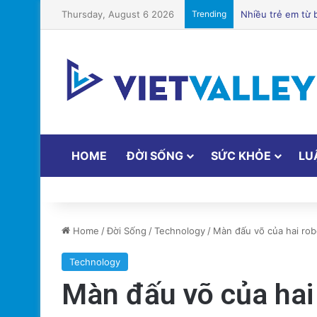
Thursday, August 6 2026
Trending
Chuyên Gia Dinh
HOME
ĐỜI SỐNG
SỨC KHỎE
LU
Home
/
Đời Sống
/
Technology
/
Màn đấu võ của hai rob
Technology
Màn đấu võ của hai 