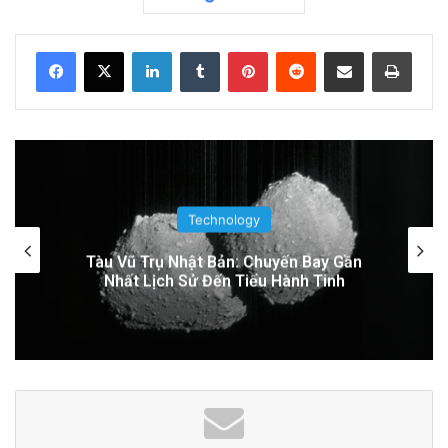
Trăng: Cú sốc vũ trụ sắp xảy ra!
2 days ago
LinkedIn
Tumblr
Pinterest
Reddit
Share via Email
Print
Đọc thêm
Read More
advertisement
Technology
Google Earth AI Bị Rút Gấp Vì Cơn Bão
Deepfake