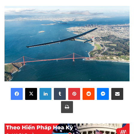
LinkedIn
Tumblr
Pinterest
Reddit
Messenger
Share via Email
Print