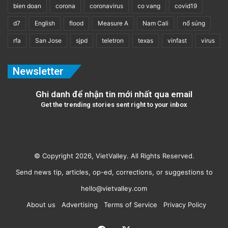
bien doan
corona
coronavirus
co vang
covid19
d7
English
flood
Measure A
Nam Cali
nổ súng
rfa
San Jose
sjpd
teletron
texas
vinfast
virus
Newsletter
Ghi danh để nhận tin mới nhất qua email
Get the trending stories sent right to your inbox
© Copyright 2026, VietValley. All Rights Reserved.
Send news tip, articles, op-ed, corrections, or suggestions to
hello@vietvalley.com
About us
Advertising
Terms of Service
Privacy Policy