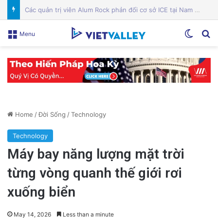
Công an Siết Chặt Quản Lý Người Dùng Mạng Xã Hội: Nhận Diện ‘Phản Động’ Theo Quan Điểm Đảng Cộng Sản Việt Nam
Switch
Se
Menu
Home
/
Đời Sống
/
Technology
Technology
Máy bay năng lượng mặt trời
từng vòng quanh thế giới rơi
xuống biển
May 14, 2026
Less than a minute