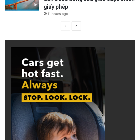
giấy phép
11 hours ago
Previous
Next
page
page