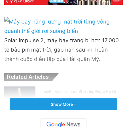
Solar Impulse 2, máy bay trang bị hơn 17.000
tế bào pin mặt trời, gặp nạn sau khi hoàn
thành cuộc diễn tập của Hải quân Mỹ.
Related Articles
Thuyền Kéo Tên Lửa Starship Được Hé Lộ
Qua Ảnh Vệ Tinh!
Show More
23 hours ago
Tên lửa SpaceX chuẩn bị va chạm với Mặt