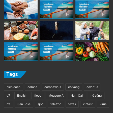
Tags
bien doan
corona
coronavirus
co vang
covid19
d7
English
flood
Measure A
Nam Cali
nổ súng
rfa
San Jose
sjpd
teletron
texas
vinfast
virus