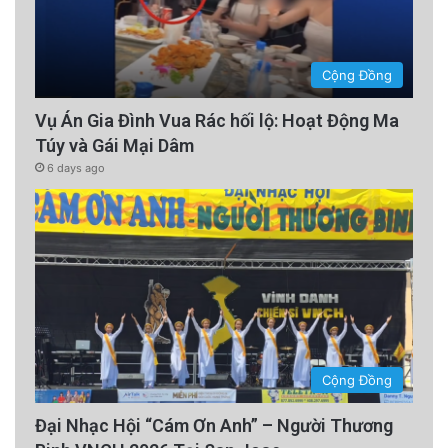
Cộng Đồng
Vụ Án Gia Đình Vua Rác hối lộ: Hoạt Động Ma
Túy và Gái Mại Dâm
6 days ago
Cộng Đồng
Đại Nhạc Hội “Cám Ơn Anh” – Người Thương