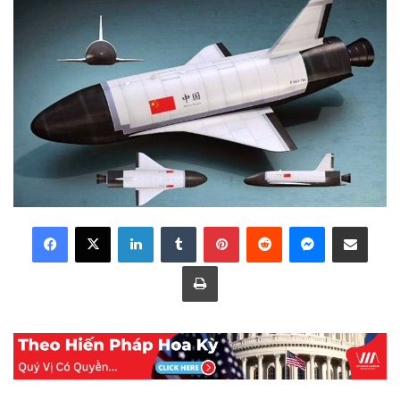
LinkedIn
Tumblr
Pinterest
Reddit
Messenger
Share via Email
Print