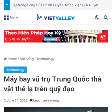
Khám Phá Máy Đào Hầm Nổ Đá Đầu Tiên Trên Thế Giới: Bước Đột Phá Trong Công Nghệ Xây Dựng
Switch
Se
Menu
Home
/
Đời Sống
/
Technology
Technology
Máy bay vũ trụ Trung Quốc thả
vật thể lạ trên quỹ đạo
June 24, 2026
Less than a minute