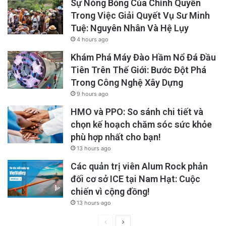
Sự Nóng Bỏng Của Chính Quyền
Trong Việc Giải Quyết Vụ Sư Minh
Tuệ: Nguyên Nhân Và Hệ Lụy
4 hours ago
Khám Phá Máy Đào Hầm Nổ Đá Đầu
Tiên Trên Thế Giới: Bước Đột Phá
Trong Công Nghệ Xây Dựng
9 hours ago
HMO và PPO: So sánh chi tiết và
chọn kế hoạch chăm sóc sức khỏe
phù hợp nhất cho bạn!
13 hours ago
Các quản trị viên Alum Rock phản
đối cơ sở ICE tại Nam Hạt: Cuộc
chiến vì cộng đồng!
13 hours ago
Previous
Next