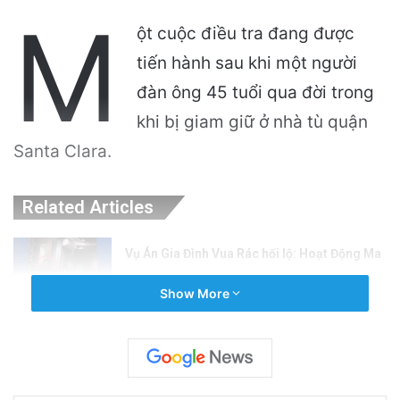
M
ột cuộc điều tra đang được
tiến hành sau khi một người
đàn ông 45 tuổi qua đời trong
khi bị giam giữ ở nhà tù quận
Santa Clara.
Related Articles
Vụ Án Gia Đình Vua Rác hối lộ: Hoạt Động Ma
Túy và Gái Mại Dâm
Show More
1 week ago
1 người chết, 6 người bị thương trong vụ xả
súng tại tiệc pop-up gần Morgan Hill
1 week ago