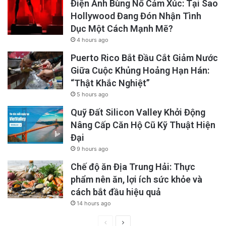
Điện Ảnh Bùng Nổ Cảm Xúc: Tại Sao
Hollywood Đang Đón Nhận Tình
Dục Một Cách Mạnh Mẽ?
4 hours ago
Puerto Rico Bắt Đầu Cắt Giảm Nước
Giữa Cuộc Khủng Hoảng Hạn Hán:
“Thật Khắc Nghiệt”
5 hours ago
Quỹ Đất Silicon Valley Khởi Động
Nâng Cấp Căn Hộ Cũ Kỹ Thuật Hiện
Đại
9 hours ago
Chế độ ăn Địa Trung Hải: Thực
phẩm nên ăn, lợi ích sức khỏe và
cách bắt đầu hiệu quả
14 hours ago
Previous
Next