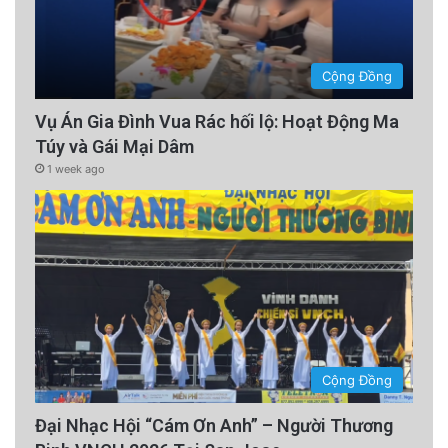
Cộng Đồng
Vụ Án Gia Đình Vua Rác hối lộ: Hoạt Động Ma
Túy và Gái Mại Dâm
1 week ago
Cộng Đồng
Đại Nhạc Hội “Cám Ơn Anh” – Người Thương