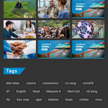
Tags
bien doan
corona
coronavirus
co vang
covid19
d7
English
flood
Measure A
Nam Cali
nổ súng
rfa
San Jose
sjpd
teletron
texas
vinfast
virus