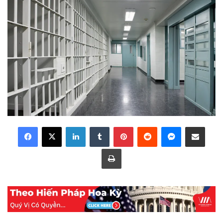
LinkedIn
Tumblr
Pinterest
Reddit
Messenger
Share via Email
Print