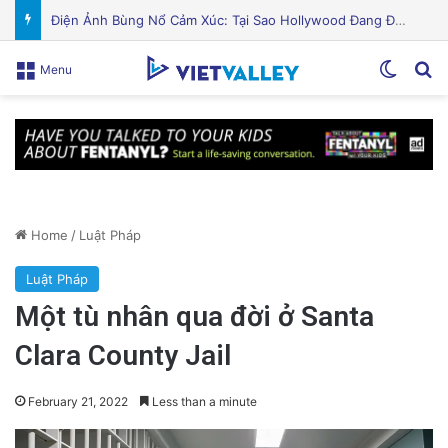
Puerto Rico Bắt Đầu Cắt Giảm Nước Giữa Cuộc Khủng Hoảng Hạn Hán: “Thật Khắc Nghiệt”
Switch
Se
Menu
Home
/
Luật Pháp
Luật Pháp
Một tù nhân qua đời ở Santa
Clara County Jail
February 21, 2022
Less than a minute