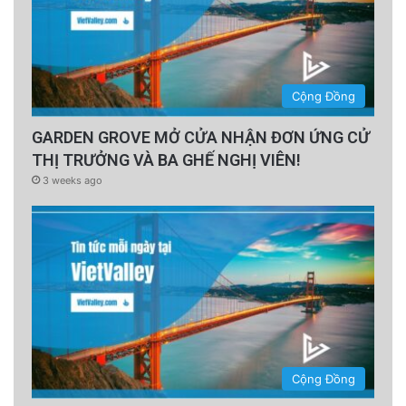
Cộng Đồng
GARDEN GROVE MỞ CỬA NHẬN ĐƠN ỨNG CỬ
THỊ TRƯỞNG VÀ BA GHẾ NGHỊ VIÊN!
3 weeks ago
Cộng Đồng