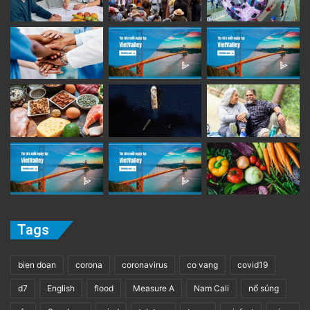
Tags
bien doan
corona
coronavirus
co vang
covid19
d7
English
flood
Measure A
Nam Cali
nổ súng