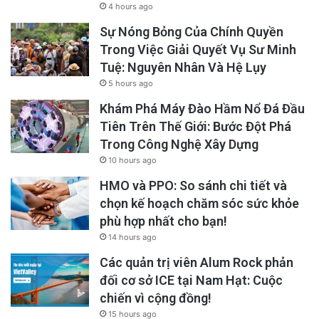
Nội và Tp. HCM. Nơi các tướng công an quê
4 hours ago
Hưng Yên đã được điều về nắm giữ.
Sự Nóng Bỏng Của Chính Quyền
Trong Việc Giải Quyết Vụ Sư Minh
Tuệ: Nguyên Nhân Và Hệ Lụy
5 hours ago
Khám Phá Máy Đào Hầm Nổ Đá Đầu
Tiên Trên Thế Giới: Bước Đột Phá
Trong Công Nghệ Xây Dựng
10 hours ago
HMO và PPO: So sánh chi tiết và
chọn kế hoạch chăm sóc sức khỏe
phù hợp nhất cho bạn!
14 hours ago
Các quản trị viên Alum Rock phản
đối cơ sở ICE tại Nam Hạt: Cuộc
Việc Bộ Công an, với vị Bộ trưởng có quê ở
chiến vì cộng đồng!
15 hours ago