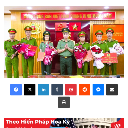
LinkedIn
Tumblr
Pinterest
Reddit
Messenger
Share via Email
Print