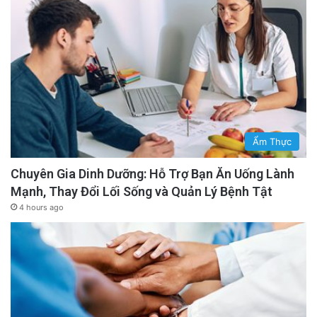
Ẩm Thực
Chuyên Gia Dinh Dưỡng: Hỗ Trợ Bạn Ăn Uống Lành
Mạnh, Thay Đổi Lối Sống và Quản Lý Bệnh Tật
4 hours ago