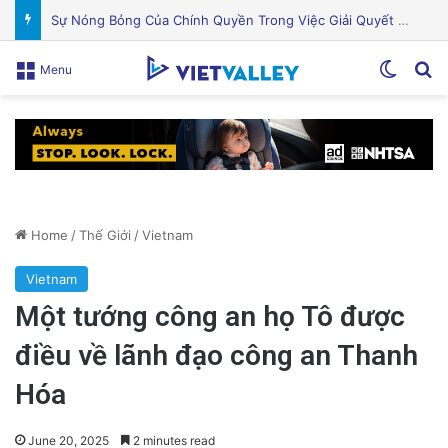
Khám Phá Máy Đào Hầm Nổ Đá Đầu Tiên Trên Thế Giới: Bước Đột Phá Trong Công Nghệ Xây Dựng
Switch
Se
Menu
Home
/
Thế Giới
/
Vietnam
Vietnam
Một tướng công an họ Tô được
điều về lãnh đạo công an Thanh
Hóa
June 20, 2025
2 minutes read