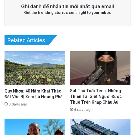
an tỉnh này, thì có thể thấy việc bổ nhiệm vừa
Ghi danh để nhận tin mới nhất qua email
Get the trending stories sent right to your inbox
mới diễn ra.
advertisement
Related Articles
Sát Thủ Tuổi Teen: Những
Quy Nhơn: 40 Năm Khai Thác
Thiên Tài Giết Người Được
Đất Vẫn Bị Xem Là Hoang Phế
Thuê Trên Khắp Châu Âu
3 days ago
4 days ago