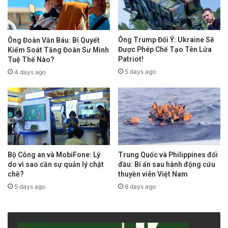
Ở mục Ban Giám đốc đương nhiệm, tướng Tô
Anh Dũng được ghi giữ chức vụ giám đốc từ
tháng 6 năm 2025. Trước đó, trong một
bài
Ông Trump Đổi Ý: Ukraine Sẽ
Ông Đoàn Văn Báu: Bí Quyết
Được Phép Chế Tạo Tên Lửa
Kiểm Soát Tăng Đoàn Sư Minh
đăng
hôm 30 tháng 5, thì giám đốc công an
Patriot!
Tuệ Thế Nào?
Thanh Hóa lúc đó vẫn đang là Thiếu tướng
5 days ago
4 days ago
Trần Phú Hà.
Ngành công an Việt Nam trong thời gian gần
đây đã thực hiện hàng loạt thay đổi ở các vị trí
lãnh đạo tại công an các tỉnh.
Trung Quốc và Philippines đối
Bộ Công an và MobiFone: Lý
đầu: Bí ẩn sau hành động cứu
do vì sao cần sự quản lý chặt
thuyền viên Việt Nam
chẽ?
Động thái này diễn ra trong bối cảnh Quốc hội
6 days ago
5 days ago
vừa mới thông qua nghị quyết về sáp nhập
tỉnh. Với việc nhiều tỉnh bị biến mất, các chức