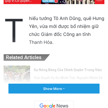
T
hiếu tướng Tô Anh Dũng, quê Hưng
Yên, vừa mới được bổ nhiệm giữ
chức Giám đốc Công an tỉnh
Thanh Hóa.
Related Articles
Sự Nóng Bỏng Của Chính Quyền Trong Việc
Giải Quyết Vụ Sư Minh Tuệ: Nguyên Nhân Và
Hệ Lụy
Show More
5 hours ago
Công an Siết Chặt Quản Lý Người Dùng Mạng