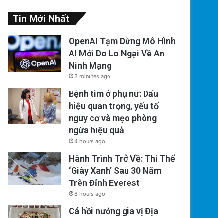
Tin Mới Nhất
OpenAI Tạm Dừng Mô Hình
AI Mới Do Lo Ngại Về An
Ninh Mạng
3 minutes ago
Bệnh tim ở phụ nữ: Dấu
hiệu quan trọng, yếu tố
nguy cơ và mẹo phòng
ngừa hiệu quả
4 hours ago
Hành Trình Trở Về: Thi Thể
‘Giày Xanh’ Sau 30 Năm
Trên Đỉnh Everest
8 hours ago
Cá hồi nướng gia vị Địa