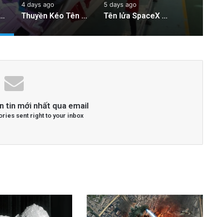
4 days ago
5 days ago
ào Hầm Nổ Đá Đầu Tiên Trên Thế Giới: Bước Đột Phá Trong Công Nghệ Xây Dựng
Thuyền Kéo Tên Lửa Starship Được Hé Lộ Qua Ảnh Vệ Tinh!
Tên lửa SpaceX chuẩn bị va chạm với Mặt Trăng: Cú sốc vũ trụ sắp xảy ra!
n tin mới nhất qua email
ories sent right to your inbox