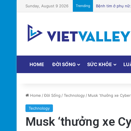
Sunday, August 9 2026
Trending
Hành Trình Trở Về:
HOME
ĐỜI SỐNG
SỨC KHỎE
LU
Home
/
Đời Sống
/
Technology
/
Musk ‘thưởng xe Cybert
Technology
Musk ‘thưởng xe Cy