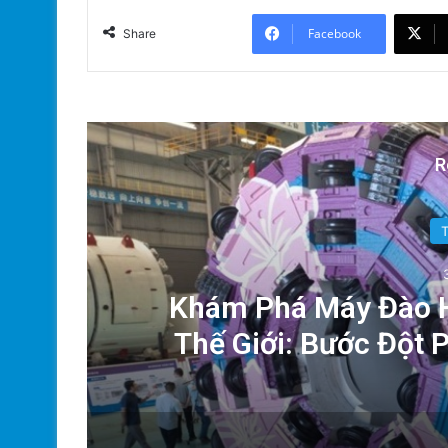
Facebook
Share
R
ộc
Khám Phá Máy Đào H
Thế Giới: Bước Đột