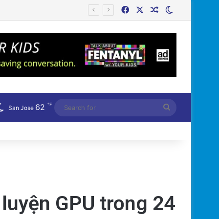
Facebook
X
Random Article
Switch skin
℉
62
Search
San Jose
for
 luyện GPU trong 24