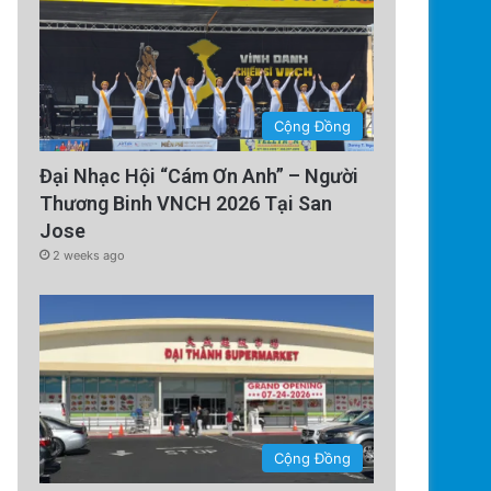
Cộng Đồng
Đại Nhạc Hội “Cám Ơn Anh” – Người
Thương Binh VNCH 2026 Tại San
Jose
Technology
2 weeks ago
4 days ago
Thuyền Kéo Tên Lửa Starshi
Ảnh Vệ Tinh!
Cộng Đồng