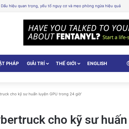
 Thi Thể ‘Giày Xanh’ Sau 30 Năm Trên Đỉnh Everest
ẬT PHÁP
GIẢI TRÍ
THẾ GIỚI
ENGLISH
ruck cho kỹ sư huấn luyện GPU trong 24 giờ’
bertruck cho kỹ sư huấn