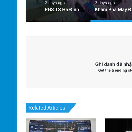
2 days ago
3 days ago
PGS.TS Hà Đình Đức: Di sản và Hành trình Cuộc đời của Nhà Khoa học Xuất sắc
Khám Phá Máy Đ
Ghi danh để nhậ
Get the trending st
Related Articles