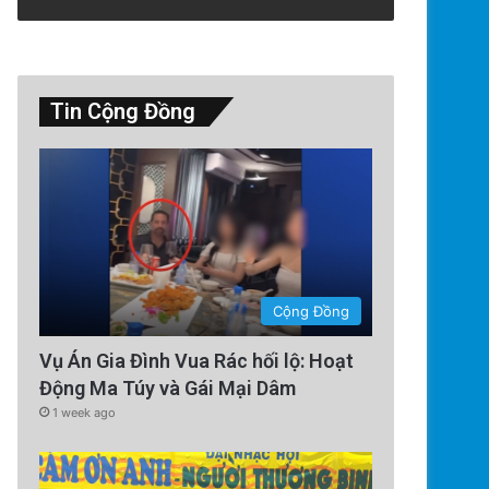
Tin Cộng Đồng
Cộng Đồng
Vụ Án Gia Đình Vua Rác hối lộ: Hoạt
Động Ma Túy và Gái Mại Dâm
1 week ago