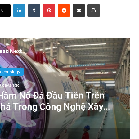
LinkedIn
Tumblr
Pinterest
Reddit
Share via Email
Print
X
ead Next
Technology
3 days ago
ầm Nổ Đá Đầu Tiên Trên
 Phá Trong Công Nghệ Xây
Dựng