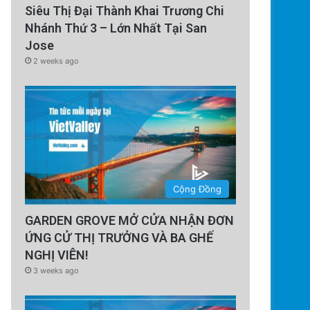
Siêu Thị Đại Thành Khai Trương Chi
Nhánh Thứ 3 – Lớn Nhất Tại San
Jose
2 weeks ago
Cộng Đồng
GARDEN GROVE MỞ CỬA NHẬN ĐƠN
ỨNG CỬ THỊ TRƯỞNG VÀ BA GHẾ
NGHỊ VIÊN!
3 weeks ago