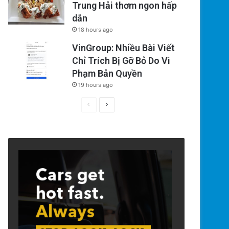
Trung Hải thơm ngon hấp
dẫn
18 hours ago
VinGroup: Nhiều Bài Viết
Chỉ Trích Bị Gỡ Bỏ Do Vi
Phạm Bản Quyền
19 hours ago
Previous
Next
page
page