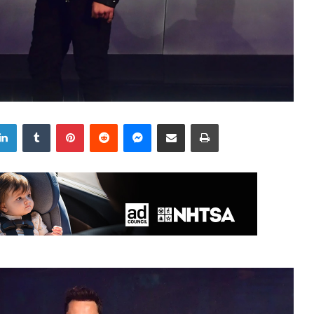
LinkedIn
Tumblr
Pinterest
Reddit
Messenger
Share via Email
Print