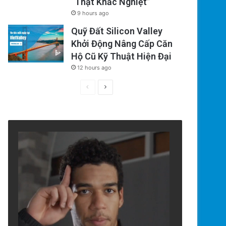
“Thật Khắc Nghiệt”
9 hours ago
Quỹ Đất Silicon Valley
Khởi Động Nâng Cấp Căn
Hộ Cũ Kỹ Thuật Hiện Đại
12 hours ago
Previous
Next
page
page