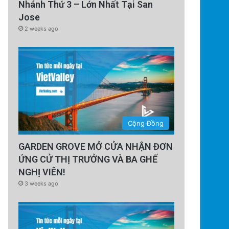
Nhánh Thứ 3 – Lớn Nhất Tại San
Jose
2 weeks ago
Cộng Đồng
GARDEN GROVE MỞ CỬA NHẬN ĐƠN
ỨNG CỬ THỊ TRƯỞNG VÀ BA GHẾ
NGHỊ VIÊN!
3 weeks ago