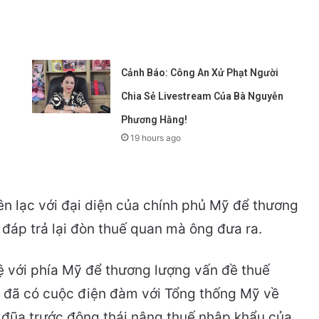
Cảnh Báo: Công An Xử Phạt Người
Chia Sẻ Livestream Của Bà Nguyễn
Phương Hằng!
19 hours ago
n lạc với đại diện của chính phủ Mỹ để thương
đáp trả lại đòn thuế quan mà ông đưa ra.
ệ với phía Mỹ để thương lượng vấn đề thuế
m đã có cuộc điện đàm với Tổng thống Mỹ về
 đũa trước động thái nâng thuế nhập khẩu của