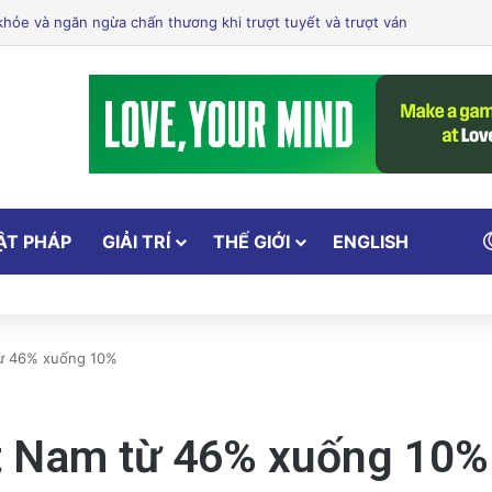
ổ Cảm Xúc: Tại Sao Hollywood Đang Đón Nhận Tình Dục Một Cách Mạn
ẬT PHÁP
GIẢI TRÍ
THẾ GIỚI
ENGLISH
từ 46% xuống 10%
ệt Nam từ 46% xuống 10%