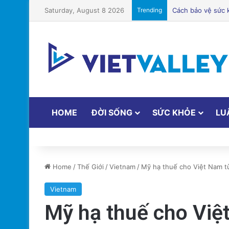
Saturday, August 8 2026
Trending
Điện Ảnh Bùng N
HOME
ĐỜI SỐNG
SỨC KHỎE
LU
Home
/
Thế Giới
/
Vietnam
/
Mỹ hạ thuế cho Việt Nam 
Vietnam
Mỹ hạ thuế cho Vi