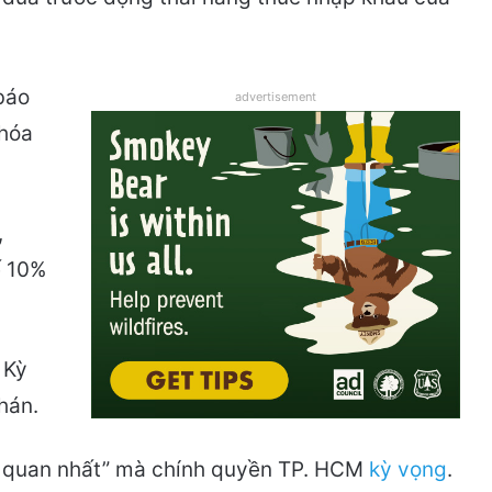
báo
advertisement
 hóa
,
ế 10%
 Kỳ
hán.
c quan nhất” mà chính quyền TP. HCM
kỳ vọng
.