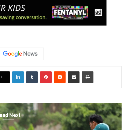
LinkedIn
Tumblr
Pinterest
Reddit
Share via Email
Print
X
ead Next