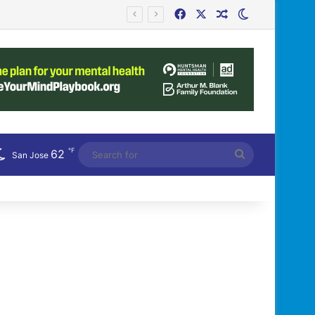
Facebook
X
Random Article
Switch skin
h Mẽ?
℉
62
Search
San Jose
for