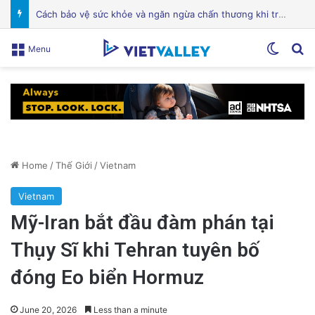
Điện Ảnh Bùng Nổ Cảm Xúc: Tại Sao Hollywood Đang Đón Nhận Tình Dục Một Cách Mạnh Mẽ?
Switch
Se
Menu
Home
/
Thế Giới
/
Vietnam
Vietnam
Mỹ-Iran bắt đầu đàm phán tại
Thụy Sĩ khi Tehran tuyên bố
đóng Eo biển Hormuz
June 20, 2026
Less than a minute