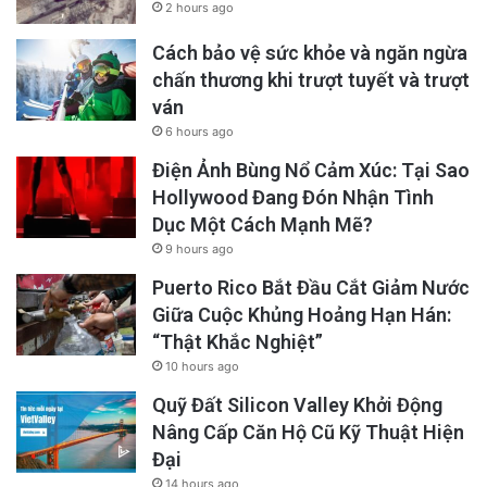
2 hours ago
Cách bảo vệ sức khỏe và ngăn ngừa
chấn thương khi trượt tuyết và trượt
ván
6 hours ago
Điện Ảnh Bùng Nổ Cảm Xúc: Tại Sao
Hollywood Đang Đón Nhận Tình
Dục Một Cách Mạnh Mẽ?
9 hours ago
Puerto Rico Bắt Đầu Cắt Giảm Nước
Giữa Cuộc Khủng Hoảng Hạn Hán:
“Thật Khắc Nghiệt”
10 hours ago
Quỹ Đất Silicon Valley Khởi Động
Nâng Cấp Căn Hộ Cũ Kỹ Thuật Hiện
Đại
14 hours ago