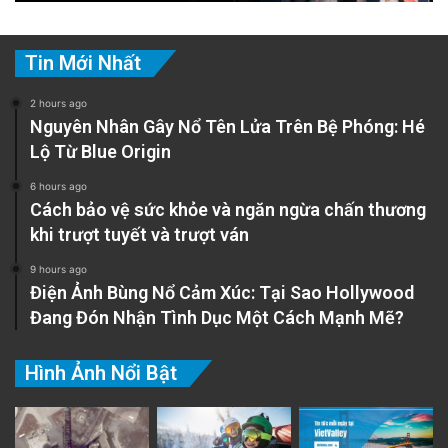
Tin Mới Nhất
2 hours ago
Nguyên Nhân Gây Nổ Tên Lửa Trên Bệ Phóng: Hé
Lộ Từ Blue Origin
6 hours ago
Cách bảo vệ sức khỏe và ngăn ngừa chấn thương
khi trượt tuyết và trượt ván
9 hours ago
Điện Ảnh Bùng Nổ Cảm Xúc: Tại Sao Hollywood
Đang Đón Nhận Tình Dục Một Cách Mạnh Mẽ?
Hình Ảnh Nổi Bật