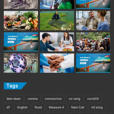
Tags
bien doan
corona
coronavirus
co vang
covid19
d7
English
flood
Measure A
Nam Cali
nổ súng