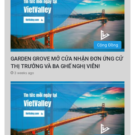
Cộng Đồng
GARDEN GROVE MỞ CỬA NHẬN ĐƠN ỨNG CỬ
THỊ TRƯỞNG VÀ BA GHẾ NGHỊ VIÊN!
3 weeks ago