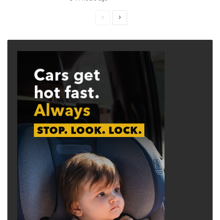
Previous
Next
page
page