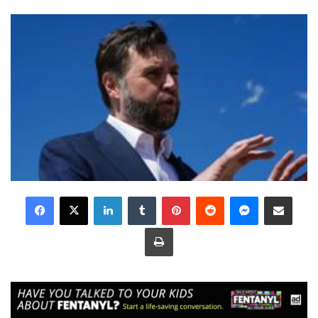
LinkedIn
Tumblr
Pinterest
Reddit
Messenger
Share via Email
Print