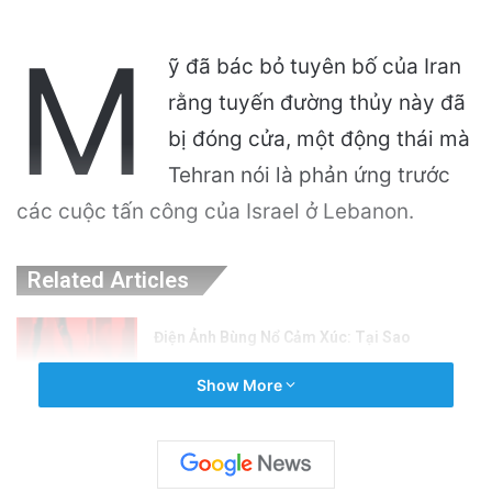
M
ỹ đã bác bỏ tuyên bố của Iran
rằng tuyến đường thủy này đã
bị đóng cửa, một động thái mà
Tehran nói là phản ứng trước
các cuộc tấn công của Israel ở Lebanon.
Related Articles
Điện Ảnh Bùng Nổ Cảm Xúc: Tại Sao
Hollywood Đang Đón Nhận Tình Dục Một
Show More
Cách Mạnh Mẽ?
9 hours ago
Cảnh Báo: Công An Xử Phạt Người Chia Sẻ