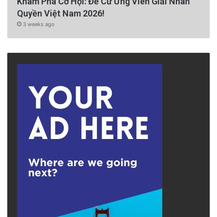
Khám Phá Cơ Hội: Đề Cử Ứng Viên Giải Nhân
Quyền Việt Nam 2026!
3 weeks ago