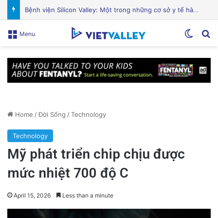
Sự Kiện Livestream Gây Chấn Động: 3 Triệu Người Theo Dõi Nguyễn Phương Hằng Tại Việt Nam!
Switch
Se
Menu
Home
/
Đời Sống
/
Technology
Technology
Mỹ phát triển chip chịu được
mức nhiệt 700 độ C
April 15, 2026
Less than a minute