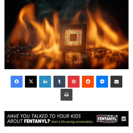
LinkedIn
Tumblr
Pinterest
Reddit
Messenger
Share via Email
Print