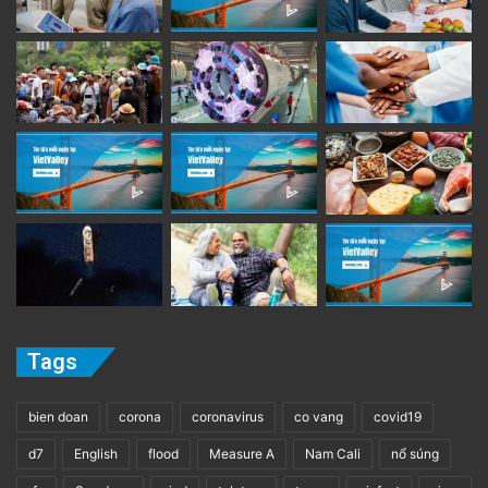
Tags
bien doan
corona
coronavirus
co vang
covid19
d7
English
flood
Measure A
Nam Cali
nổ súng