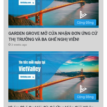
Cộng Đồng
GARDEN GROVE MỞ CỬA NHẬN ĐƠN ỨNG CỬ
THỊ TRƯỞNG VÀ BA GHẾ NGHỊ VIÊN!
3 weeks ago
Cộng Đồng