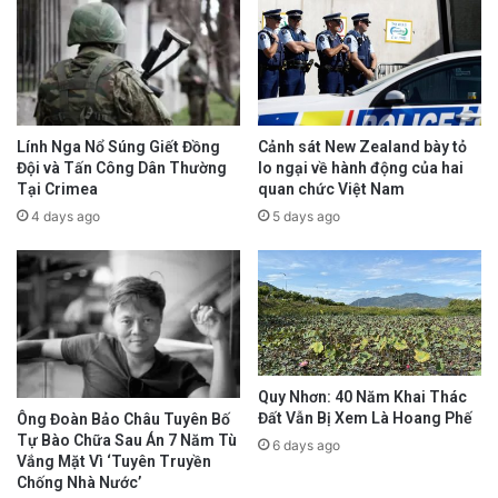
Lính Nga Nổ Súng Giết Đồng
Cảnh sát New Zealand bày tỏ
Đội và Tấn Công Dân Thường
lo ngại về hành động của hai
Tại Crimea
quan chức Việt Nam
4 days ago
5 days ago
Quy Nhơn: 40 Năm Khai Thác
Đất Vẫn Bị Xem Là Hoang Phế
Ông Đoàn Bảo Châu Tuyên Bố
Tự Bào Chữa Sau Án 7 Năm Tù
6 days ago
Vắng Mặt Vì ‘Tuyên Truyền
Chống Nhà Nước’