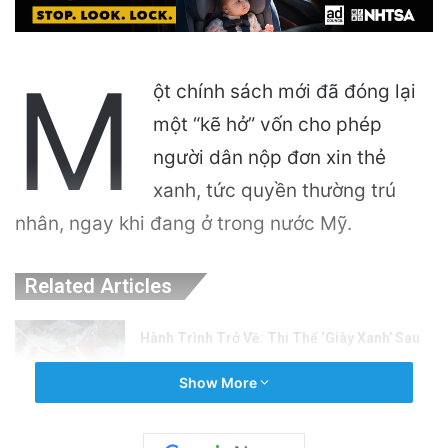
M
ột chính sách mới đã đóng lại
một “kẽ hở” vốn cho phép
người dân nộp đơn xin thẻ
xanh, tức quyền thường trú
nhân, ngay khi đang ở trong nước Mỹ.
Related Articles
Hành Trình Trở Về: Thi Thể ‘Giày Xanh’ Sau
30 Năm Trên Đỉnh Everest
Show More
3 hours ago
VinGroup: Nhiều Bài Viết Chỉ Trích Bị Gỡ Bỏ