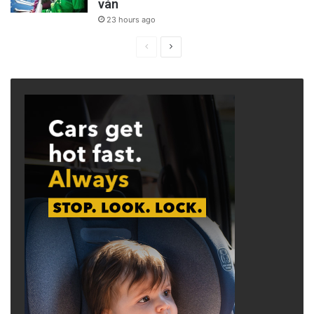
ván
23 hours ago
Previous
Next
page
page