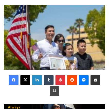
LinkedIn
Tumblr
Pinterest
Reddit
Messenger
Share via Email
Print