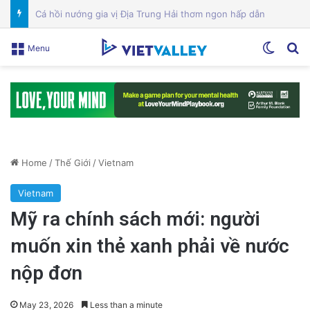
VinGroup: Nhiều Bài Viết Chỉ Trích Bị Gỡ Bỏ Do Vi Phạm Bản Quyền
Switch
Se
Menu
Home
/
Thế Giới
/
Vietnam
Vietnam
Mỹ ra chính sách mới: người
muốn xin thẻ xanh phải về nước
nộp đơn
May 23, 2026
Less than a minute