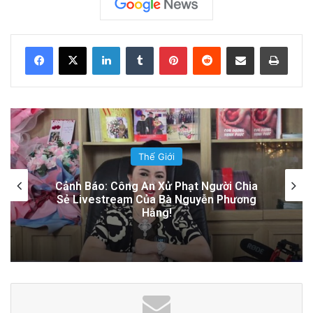
Do Vi Phạm Bản Quyền
14 hours ago
LinkedIn
Tumblr
Pinterest
Reddit
Share via Email
Print
Đọc thêm
Read More
advertisement
Thế Giới
Sự Kiện Livestream Gây Chấn Động: 3
Triệu Người Theo Dõi Nguyễn Phương
Hằng Tại Việt Nam!