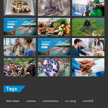
Tags
bien doan
corona
coronavirus
co vang
covid19