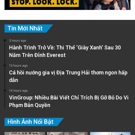
Tin Mới Nhất
3 hours ago
Hành Trình Trở Về: Thi Thể ‘Giày Xanh’ Sau 30
Năm Trên Đỉnh Everest
13 hours ago
Cá hồi nướng gia vị Địa Trung Hải thơm ngon hấp
dẫn
14 hours ago
VinGroup: Nhiều Bài Viết Chỉ Trích Bị Gỡ Bỏ Do Vi
Phạm Bản Quyền
Hình Ảnh Nổi Bật