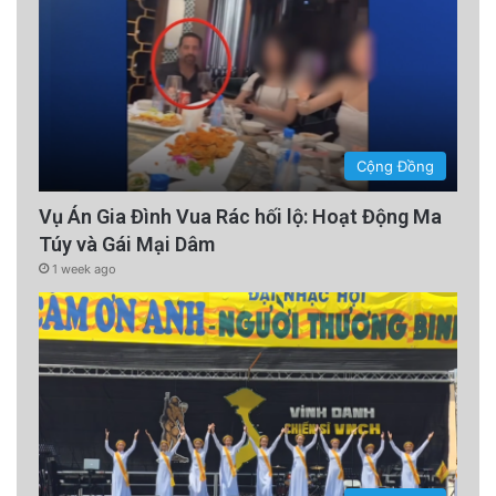
Cộng Đồng
Vụ Án Gia Đình Vua Rác hối lộ: Hoạt Động Ma
Túy và Gái Mại Dâm
1 week ago