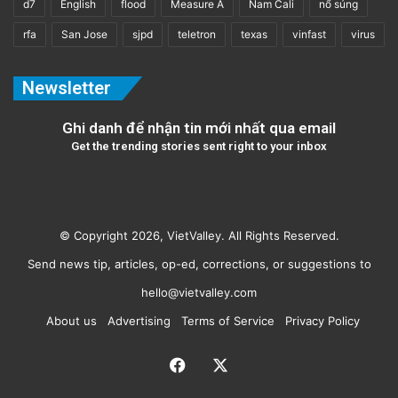
d7
English
flood
Measure A
Nam Cali
nổ súng
rfa
San Jose
sjpd
teletron
texas
vinfast
virus
Newsletter
Ghi danh để nhận tin mới nhất qua email
Get the trending stories sent right to your inbox
© Copyright 2026, VietValley. All Rights Reserved.
Send news tip, articles, op-ed, corrections, or suggestions to
hello@vietvalley.com
About us
Advertising
Terms of Service
Privacy Policy
Facebook
X