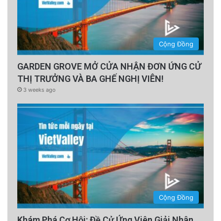
Cộng Đồng
GARDEN GROVE MỞ CỬA NHẬN ĐƠN ỨNG CỬ
THỊ TRƯỞNG VÀ BA GHẾ NGHỊ VIÊN!
3 weeks ago
Cộng Đồng
Khám Phá Cơ Hội: Đề Cử Ứng Viên Giải Nhân