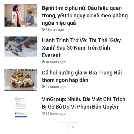
Bệnh tim ở phụ nữ: Dấu hiệu quan
trọng, yếu tố nguy cơ và mẹo phòng
ngừa hiệu quả
7 hours ago
Hành Trình Trở Về: Thi Thể ‘Giày
Xanh’ Sau 30 Năm Trên Đỉnh
Everest
10 hours ago
Cá hồi nướng gia vị Địa Trung Hải
thơm ngon hấp dẫn
21 hours ago
VinGroup: Nhiều Bài Viết Chỉ Trích
Bị Gỡ Bỏ Do Vi Phạm Bản Quyền
21 hours ago
Previous
Next