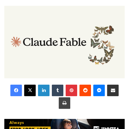
LinkedIn
Tumblr
Pinterest
Reddit
Messenger
Share via Email
Print