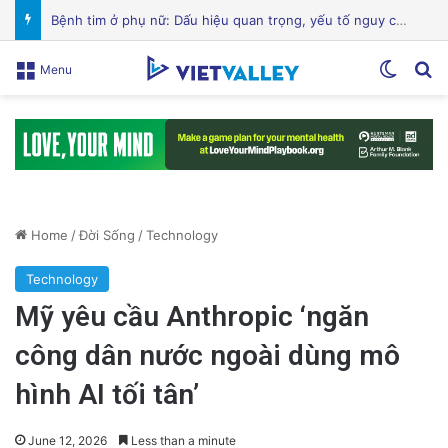
Hành Trình Trở Về: Thi Thể ‘Giày Xanh’ Sau 30 Năm Trên Đỉnh Everest
Switch
Se
Menu
Home
/
Đời Sống
/
Technology
Technology
Mỹ yêu cầu Anthropic ‘ngăn
công dân nước ngoài dùng mô
hình AI tối tân’
June 12, 2026
Less than a minute