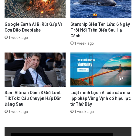
Google Earth AI Bị Rút Gấp Vì
Starship Siêu Tên Lửa: 6 Ngày
Cơn Bão Deepfake
Trôi Nổi Trên Biển Sau Hạ
Cánh!
1 week ago
1 week ago
Sam Altman Dành 3 Giờ Lướt
Luật minh bạch AI của các nhà
TikTok: Câu Chuyện Hấp Dẫn
lập pháp Vùng Vịnh có hiệu lực
Đằng Sau!
từ Thứ Bảy
1 week ago
1 week ago