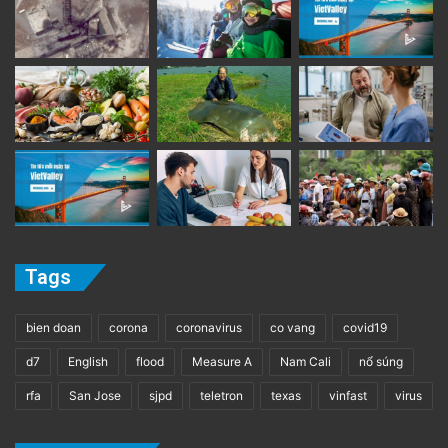
Tags
bien doan
corona
coronavirus
co vang
covid19
d7
English
flood
Measure A
Nam Cali
nổ súng
rfa
San Jose
sjpd
teletron
texas
vinfast
virus