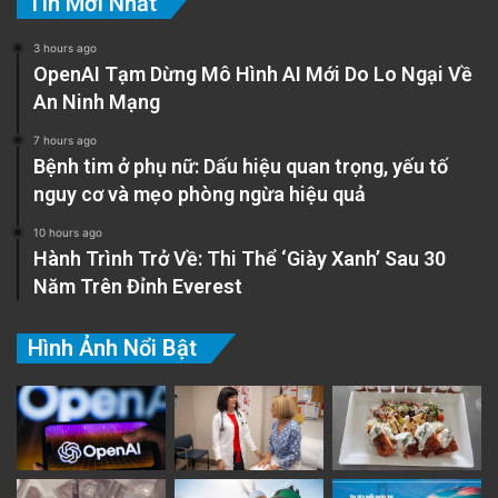
Tin Mới Nhất
3 hours ago
OpenAI Tạm Dừng Mô Hình AI Mới Do Lo Ngại Về
An Ninh Mạng
7 hours ago
Bệnh tim ở phụ nữ: Dấu hiệu quan trọng, yếu tố
nguy cơ và mẹo phòng ngừa hiệu quả
10 hours ago
Hành Trình Trở Về: Thi Thể ‘Giày Xanh’ Sau 30
Năm Trên Đỉnh Everest
Hình Ảnh Nổi Bật