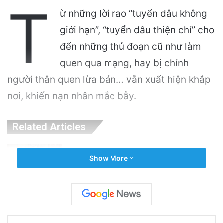
T
ừ những lời rao “tuyển dâu không
giới hạn”, “tuyển dâu thiện chí” cho
đến những thủ đoạn cũ như làm
quen qua mạng, hay bị chính
người thân quen lừa bán… vẫn xuất hiện khắp
nơi, khiến nạn nhân mắc bẫy.
Related Articles
Cảnh Báo: Công An Xử Phạt Người Chia Sẻ
Show More
Livestream Của Bà Nguyễn Phương Hằng!
6 hours ago
Sự Kiện Livestream Gây Chấn Động: 3 Triệu
Người Theo Dõi Nguyễn Phương Hằng Tại