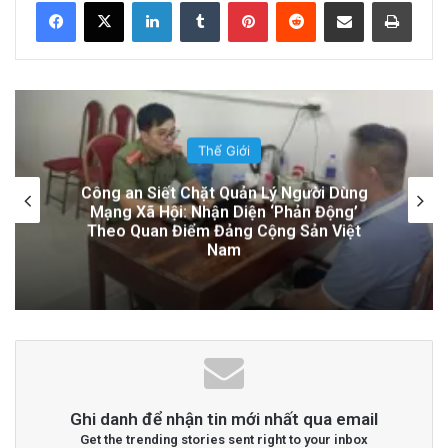
LinkedIn
Tumblr
Pinterest
Reddit
Share via Email
Print
Việt Nam!
19 hours ago
Đọc thêm
Read More
Đời Sống
Một địa điểm thứ hai ở trung tâm San
Jose đóng cửa giữa cuộc chiến giấy
phép
advertisement
Ghi danh để nhận tin mới nhất qua email
Get the trending stories sent right to your inbox