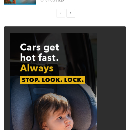
16 hours ago
Previous
Next
page
page