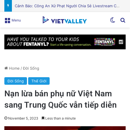
PGS.TS Hà Đình Đức: Di sản và Hành trình Cuộc đời của Nhà Khoa học Xuất sắc
Switch
Se
Menu
Home
/
Đời Sống
Đời Sống
Thế Giới
Nạn lừa bán phụ nữ Việt Nam
sang Trung Quốc vẫn tiếp diễn
November 5, 2023
Less than a minute