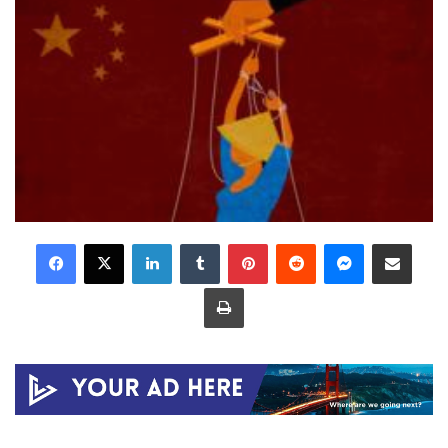
LinkedIn
Tumblr
Pinterest
Reddit
Messenger
Share via Email
Print