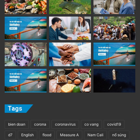
Tags
bien doan
corona
coronavirus
co vang
covid19
d7
English
flood
Measure A
Nam Cali
nổ súng