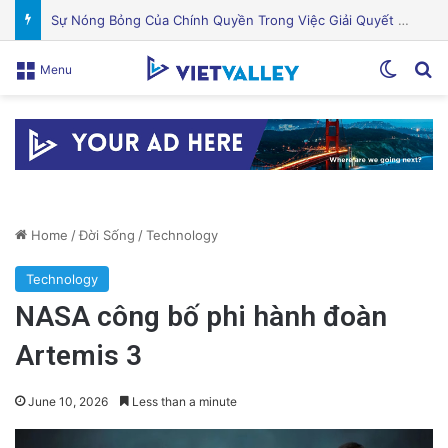
Khám Phá Máy Đào Hầm Nổ Đá Đầu Tiên Trên Thế Giới: Bước Đột Phá Trong Công Nghệ Xây Dựng
Switch
Se
Menu
Home
/
Đời Sống
/
Technology
Technology
NASA công bố phi hành đoàn
Artemis 3
June 10, 2026
Less than a minute