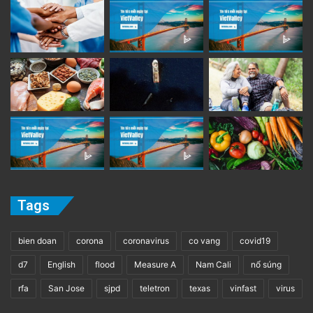
Tags
bien doan
corona
coronavirus
co vang
covid19
d7
English
flood
Measure A
Nam Cali
nổ súng
rfa
San Jose
sjpd
teletron
texas
vinfast
virus