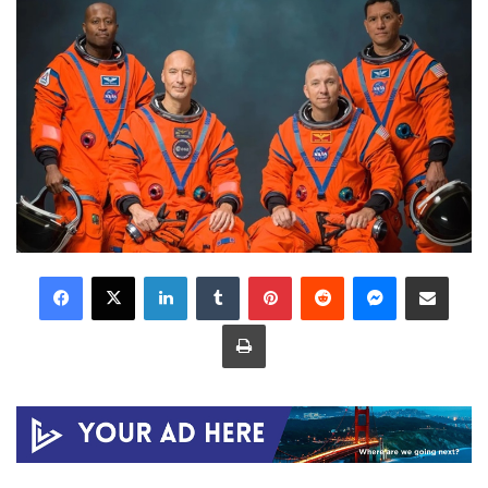
LinkedIn
Tumblr
Pinterest
Reddit
Messenger
Share via Email
Print