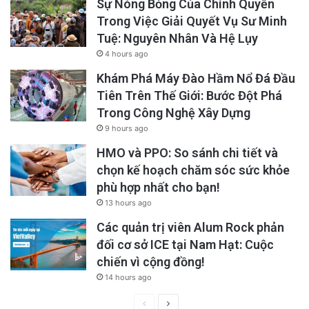
Sự Nóng Bỏng Của Chính Quyền
Trong Việc Giải Quyết Vụ Sư Minh
Tuệ: Nguyên Nhân Và Hệ Lụy
4 hours ago
Khám Phá Máy Đào Hầm Nổ Đá Đầu
Tiên Trên Thế Giới: Bước Đột Phá
Trong Công Nghệ Xây Dựng
9 hours ago
HMO và PPO: So sánh chi tiết và
chọn kế hoạch chăm sóc sức khỏe
phù hợp nhất cho bạn!
13 hours ago
Các quản trị viên Alum Rock phản
đối cơ sở ICE tại Nam Hạt: Cuộc
chiến vì cộng đồng!
14 hours ago
Previous
Next