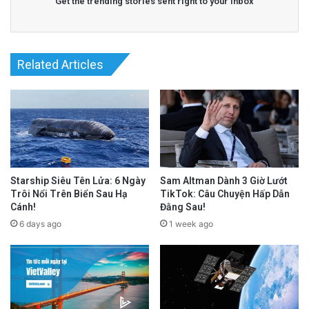
Get the trending stories sent right to your inbox
Related Articles
Starship Siêu Tên Lửa: 6 Ngày
Sam Altman Dành 3 Giờ Lướt
Trôi Nổi Trên Biển Sau Hạ
TikTok: Câu Chuyện Hấp Dẫn
Cánh!
Đằng Sau!
6 days ago
1 week ago