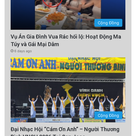
Cộng Đồng
Vụ Án Gia Đình Vua Rác hối lộ: Hoạt Động Ma
Túy và Gái Mại Dâm
6 days ago
Cộng Đồng
Đại Nhạc Hội “Cám Ơn Anh” – Người Thương