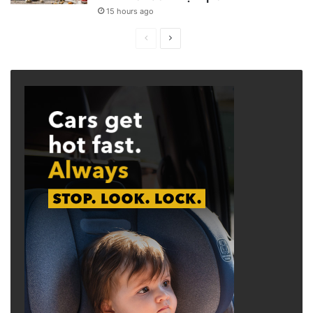
15 hours ago
Previous
Next
page
page