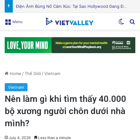
Puerto Rico Bắt Đầu Cắt Giảm Nước Giữa Cuộc Khủng Hoảng Hạn Hán: “Thật Khắc Nghiệt”
Switch
Se
Menu
Home
/
Thế Giới
/
Vietnam
Vietnam
Nên làm gì khi tìm thấy 40.000
bộ xương người chôn dưới nhà
mình?
July 4, 2026
Less than a minute