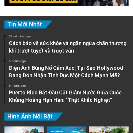
Tin Mới Nhất
57 minutes ago
Cách bảo vệ sức khỏe và ngăn ngừa chấn thương
khi trượt tuyết và trượt ván
5 hours ago
Điện Ảnh Bùng Nổ Cảm Xúc: Tại Sao Hollywood
Đang Đón Nhận Tình Dục Một Cách Mạnh Mẽ?
6 hours ago
Puerto Rico Bắt Đầu Cắt Giảm Nước Giữa Cuộc
Khủng Hoảng Hạn Hán: “Thật Khắc Nghiệt”
Hình Ảnh Nổi Bật