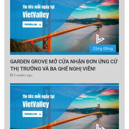
Cộng Đồng
GARDEN GROVE MỞ CỬA NHẬN ĐƠN ỨNG CỬ
THỊ TRƯỞNG VÀ BA GHẾ NGHỊ VIÊN!
3 weeks ago