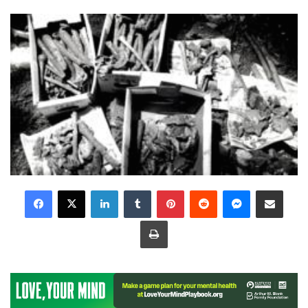
LinkedIn
Tumblr
Pinterest
Reddit
Messenger
Share via Email
Print