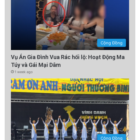
Cộng Đồng
Vụ Án Gia Đình Vua Rác hối lộ: Hoạt Động Ma
Túy và Gái Mại Dâm
1 week ago
Cộng Đồng