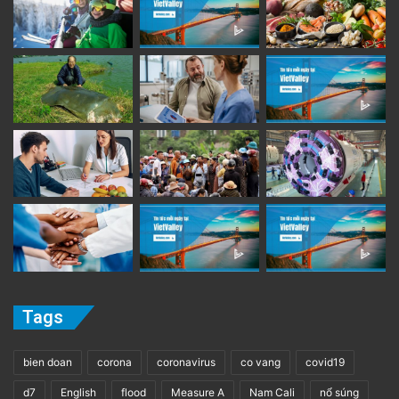
Tags
bien doan
corona
coronavirus
co vang
covid19
d7
English
flood
Measure A
Nam Cali
nổ súng