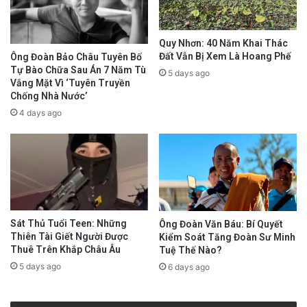
Quy Nhơn: 40 Năm Khai Thác
Đất Vẫn Bị Xem Là Hoang Phế
Ông Đoàn Bảo Châu Tuyên Bố
Tự Bào Chữa Sau Án 7 Năm Tù
5 days ago
Vắng Mặt Vì ‘Tuyên Truyền
Chống Nhà Nước’
4 days ago
Sát Thủ Tuổi Teen: Những
Ông Đoàn Văn Báu: Bí Quyết
Thiên Tài Giết Người Được
Kiểm Soát Tăng Đoàn Sư Minh
Thuê Trên Khắp Châu Âu
Tuệ Thế Nào?
5 days ago
6 days ago