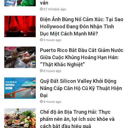
ván
57 minutes ago
Điện Ảnh Bùng Nổ Cảm Xúc: Tại Sao
Hollywood Đang Đón Nhận Tình
Dục Một Cách Mạnh Mẽ?
5 hours ago
Puerto Rico Bắt Đầu Cắt Giảm Nước
Giữa Cuộc Khủng Hoảng Hạn Hán:
“Thật Khắc Nghiệt”
6 hours ago
Quỹ Đất Silicon Valley Khởi Động
Nâng Cấp Căn Hộ Cũ Kỹ Thuật Hiện
Đại
9 hours ago
Chế độ ăn Địa Trung Hải: Thực
phẩm nên ăn, lợi ích sức khỏe và
cách bắt đầu hiệu quả