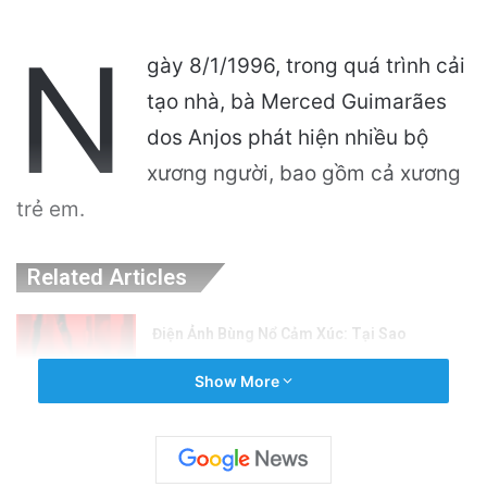
N
gày 8/1/1996, trong quá trình cải
tạo nhà, bà Merced Guimarães
dos Anjos phát hiện nhiều bộ
xương người, bao gồm cả xương
trẻ em.
Related Articles
Điện Ảnh Bùng Nổ Cảm Xúc: Tại Sao
Hollywood Đang Đón Nhận Tình Dục Một
Show More
Cách Mạnh Mẽ?
5 hours ago
Cảnh Báo: Công An Xử Phạt Người Chia Sẻ