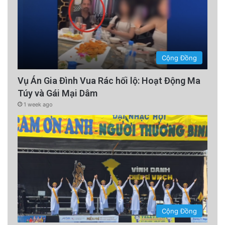
Cộng Đồng
Vụ Án Gia Đình Vua Rác hối lộ: Hoạt Động Ma
Túy và Gái Mại Dâm
1 week ago
Cộng Đồng