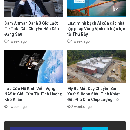
Sam Altman Dành 3 Giờ Lướt
Luật minh bạch AI của các nhà
TikTok: Câu Chuyện Hấp Dẫn
lập pháp Vùng Vịnh có hiệu lực
Đằng Sau!
từ Thứ Bảy
1 week ago
1 week ago
Tàu Cứu Hộ Kính Viễn Vọng
Mỹ Ra Mắt Dây Chuyền Sản
NASA: Giải Cứu Từ Tình Huống
Xuất Silicon Siêu Tinh Khiết
Khó Khăn
Đột Phá Cho Chip Lượng Tử
1 week ago
2 weeks ago