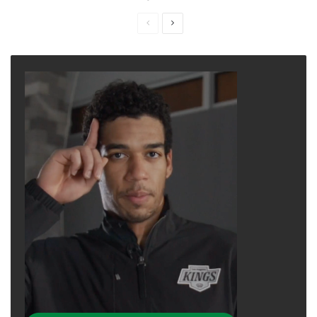
Previous
Next
page
page