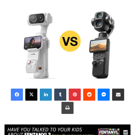
LinkedIn
Tumblr
Pinterest
Reddit
Messenger
Share via Email
Print