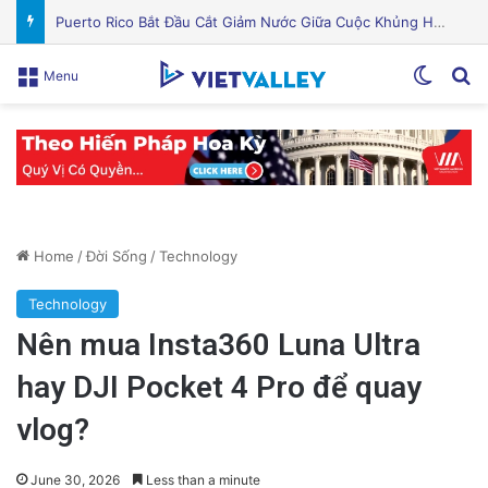
Quỹ Đất Silicon Valley Khởi Động Nâng Cấp Căn Hộ Cũ Kỹ Thuật Hiện Đại
Switch
Se
Menu
Home
/
Đời Sống
/
Technology
Technology
Nên mua Insta360 Luna Ultra
hay DJI Pocket 4 Pro để quay
vlog?
June 30, 2026
Less than a minute