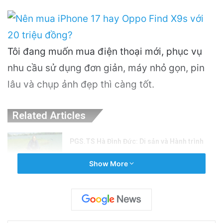
Tôi đang muốn mua điện thoại mới, phục vụ
nhu cầu sử dụng đơn giản, máy nhỏ gọn, pin
lâu và chụp ảnh đẹp thì càng tốt.
Related Articles
PGS.TS Hà Đình Đức: Di sản và Hành trình
Cuộc đời của Nhà Khoa học Xuất sắc
Show More
20 hours ago
Khám Phá Máy Đào Hầm Nổ Đá Đầu Tiên
Trên Thế Giới: Bước Đột Phá Trong Công