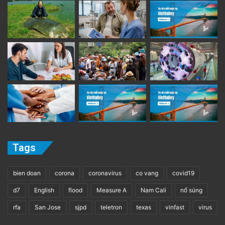
Tags
bien doan
corona
coronavirus
co vang
covid19
d7
English
flood
Measure A
Nam Cali
nổ súng
rfa
San Jose
sjpd
teletron
texas
vinfast
virus