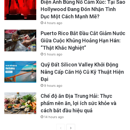
Điện Ảnh Bùng Nổ Cảm Xúc: Tại Sao
Hollywood Đang Đón Nhận Tình
Dục Một Cách Mạnh Mẽ?
4 hours ago
Puerto Rico Bắt Đầu Cắt Giảm Nước
Giữa Cuộc Khủng Hoảng Hạn Hán:
“Thật Khắc Nghiệt”
5 hours ago
Quỹ Đất Silicon Valley Khởi Động
Nâng Cấp Căn Hộ Cũ Kỹ Thuật Hiện
Đại
9 hours ago
Chế độ ăn Địa Trung Hải: Thực
phẩm nên ăn, lợi ích sức khỏe và
cách bắt đầu hiệu quả
14 hours ago
Previous
Next