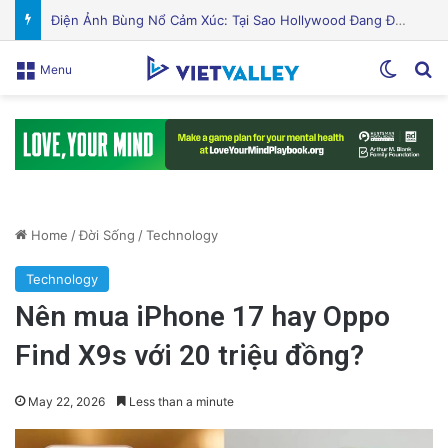
Puerto Rico Bắt Đầu Cắt Giảm Nước Giữa Cuộc Khủng Hoảng Hạn Hán: “Thật Khắc Nghiệt”
Switch
Se
Menu
Home
/
Đời Sống
/
Technology
Technology
Nên mua iPhone 17 hay Oppo
Find X9s với 20 triệu đồng?
May 22, 2026
Less than a minute