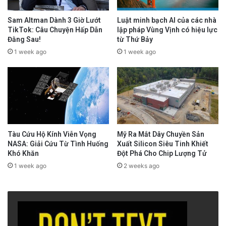
Sam Altman Dành 3 Giờ Lướt
Luật minh bạch AI của các nhà
TikTok: Câu Chuyện Hấp Dẫn
lập pháp Vùng Vịnh có hiệu lực
Đằng Sau!
từ Thứ Bảy
1 week ago
1 week ago
Tàu Cứu Hộ Kính Viễn Vọng
Mỹ Ra Mắt Dây Chuyền Sản
NASA: Giải Cứu Từ Tình Huống
Xuất Silicon Siêu Tinh Khiết
Khó Khăn
Đột Phá Cho Chip Lượng Tử
1 week ago
2 weeks ago