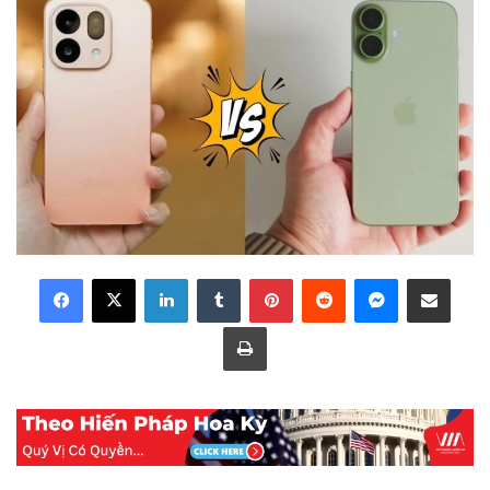
LinkedIn
Tumblr
Pinterest
Reddit
Messenger
Share via Email
Print