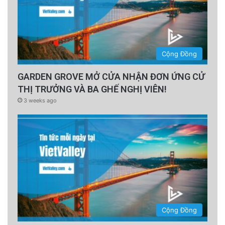
Cộng Đồng
GARDEN GROVE MỞ CỬA NHẬN ĐƠN ỨNG CỬ
THỊ TRƯỞNG VÀ BA GHẾ NGHỊ VIÊN!
3 weeks ago
Cộng Đồng