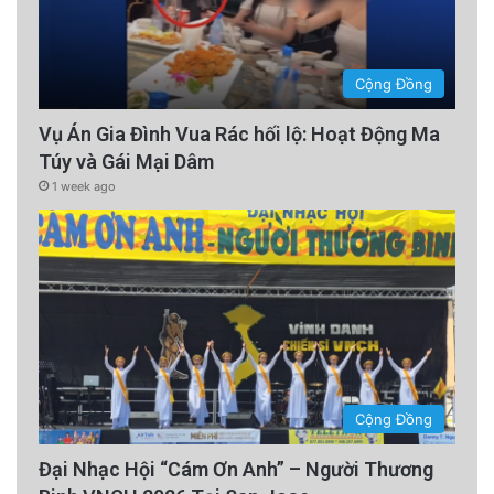
Cộng Đồng
Vụ Án Gia Đình Vua Rác hối lộ: Hoạt Động Ma
Túy và Gái Mại Dâm
1 week ago
Cộng Đồng
Đại Nhạc Hội “Cám Ơn Anh” – Người Thương