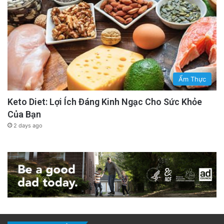
Ẩm Thực
Keto Diet: Lợi Ích Đáng Kinh Ngạc Cho Sức Khỏe
Của Bạn
2 days ago