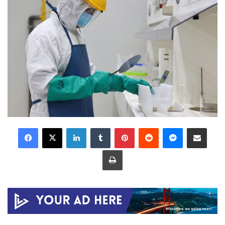
LinkedIn
Tumblr
Pinterest
Reddit
Messenger
Share via Email
Print