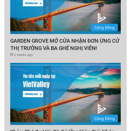
Cộng Đồng
GARDEN GROVE MỞ CỬA NHẬN ĐƠN ỨNG CỬ
THỊ TRƯỞNG VÀ BA GHẾ NGHỊ VIÊN!
3 weeks ago
Cộng Đồng