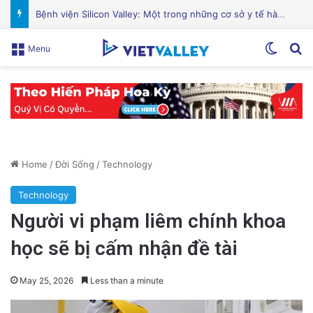
Sự Kiện Livestream Gây Chấn Động: 3 Triệu Người Theo Dõi Nguyễn Phương Hằng Tại Việt Nam!
Switch
Se
Menu
Home
/
Đời Sống
/
Technology
Technology
Người vi phạm liêm chính khoa
học sẽ bị cấm nhận đề tài
May 25, 2026
Less than a minute