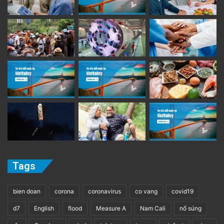
Tags
bien doan
corona
coronavirus
co vang
covid19
d7
English
flood
Measure A
Nam Cali
nổ súng