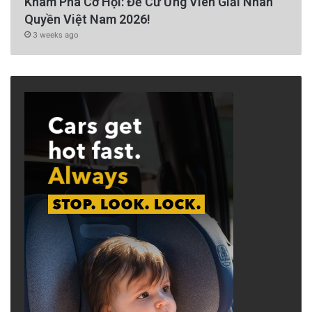
Khám Phá Cơ Hội: Đề Cử Ứng Viên Giải Nhân
Quyền Việt Nam 2026!
3 weeks ago