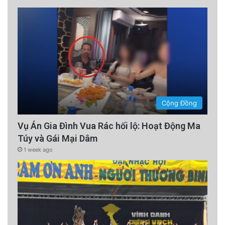
Cộng Đồng
Vụ Án Gia Đình Vua Rác hối lộ: Hoạt Động Ma
Túy và Gái Mại Dâm
1 week ago