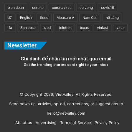
bien doan
corona
coronavirus
co vang
covid19
d7
English
flood
Measure A
Nam Cali
nổ súng
rfa
San Jose
sjpd
teletron
texas
vinfast
virus
Newsletter
Ghi danh để nhận tin mới nhất qua email
Get the trending stories sent right to your inbox
© Copyright 2026, VietValley. All Rights Reserved.
Send news tip, articles, op-ed, corrections, or suggestions to
hello@vietvalley.com
About us
Advertising
Terms of Service
Privacy Policy