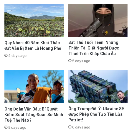
Sát Thủ Tuổi Teen: Những
Quy Nhơn: 40 Năm Khai Thác
Thiên Tài Giết Người Được
Đất Vẫn Bị Xem Là Hoang Phế
Thuê Trên Khắp Châu Âu
4 days ago
5 days ago
Ông Trump Đổi Ý: Ukraine Sẽ
Ông Đoàn Văn Báu: Bí Quyết
Được Phép Chế Tạo Tên Lửa
Kiểm Soát Tăng Đoàn Sư Minh
Patriot!
Tuệ Thế Nào?
6 days ago
5 days ago