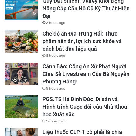
Quỹ Đất Silicon Valley Khởi Động
Nâng Cấp Căn Hộ Cũ Kỹ Thuật Hiện
Đại
3 hours ago
Chế độ ăn Địa Trung Hải: Thực
phẩm nên ăn, lợi ích sức khỏe và
cách bắt đầu hiệu quả
8 hours ago
Cảnh Báo: Công An Xử Phạt Người
Chia Sẻ Livestream Của Bà Nguyễn
Phương Hằng!
9 hours ago
PGS.TS Hà Đình Đức: Di sản và
Hành trình Cuộc đời của Nhà Khoa
học Xuất sắc
14 hours ago
Liệu thuốc GLP-1 có phải là chìa