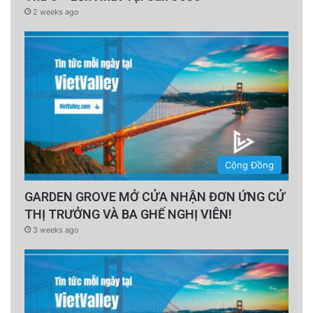
2 weeks ago
Cộng Đồng
GARDEN GROVE MỞ CỬA NHẬN ĐƠN ỨNG CỬ
THỊ TRƯỞNG VÀ BA GHẾ NGHỊ VIÊN!
3 weeks ago