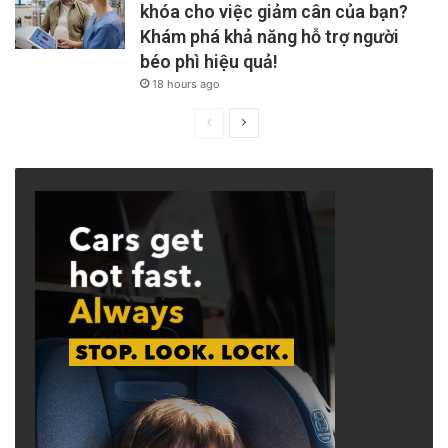
khóa cho việc giảm cân của bạn?
Khám phá khả năng hỗ trợ người
béo phì hiệu quả!
18 hours ago
Previous
Next
page
page