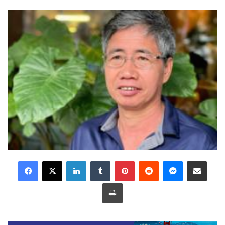
LinkedIn
Tumblr
Pinterest
Reddit
Messenger
Share via Email
Print