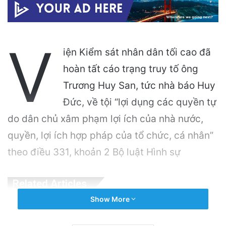
V
iện Kiểm sát nhân dân tối cao đã
hoàn tất cáo trạng truy tố ông
Trương Huy San, tức nhà báo Huy
Đức, về tội “lợi dụng các quyền tự
do dân chủ xâm phạm lợi ích của nhà nước,
quyền, lợi ích hợp pháp của tổ chức, cá nhân”
theo điều 331, khoản 2 Bộ luật Hình sự
Related Articles
Show More
Cảnh Báo: Công An Xử Phạt Người Chia Sẻ