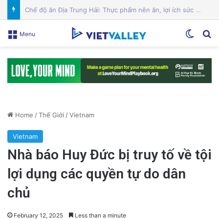
Cảnh Báo: Công An Xử Phạt Người Chia Sẻ Livestream Của Bà Nguyễn Phương Hằng!
Switch
Se
Menu
Home
/
Thế Giới
/
Vietnam
Vietnam
Nhà báo Huy Đức bị truy tố về tội
lợi dụng các quyền tự do dân
chủ
February 12, 2025
Less than a minute