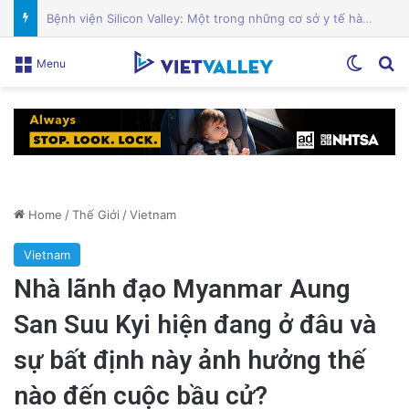
Sự Kiện Livestream Gây Chấn Động: 3 Triệu Người Theo Dõi Nguyễn Phương Hằng Tại Việt Nam!
Switch
Se
Menu
Home
/
Thế Giới
/
Vietnam
Vietnam
Nhà lãnh đạo Myanmar Aung
San Suu Kyi hiện đang ở đâu và
sự bất định này ảnh hưởng thế
nào đến cuộc bầu cử?