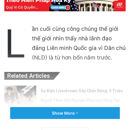
L
ần cuối cùng công chúng thế giới
thế giới nhìn thấy nhà lãnh đạo
đảng Liên minh Quốc gia vì Dân chủ
(NLD) là từ hơn bốn năm trước.
Related Articles
Sự Kiện Livestream Gây Chấn Động: 3 Triệu
Người Theo Dõi Nguyễn Phương Hằng Tại
Việt Nam!
Show More
4 hours ago