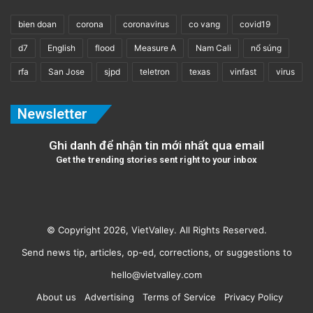
bien doan
corona
coronavirus
co vang
covid19
d7
English
flood
Measure A
Nam Cali
nổ súng
rfa
San Jose
sjpd
teletron
texas
vinfast
virus
Newsletter
Ghi danh để nhận tin mới nhất qua email
Get the trending stories sent right to your inbox
© Copyright 2026, VietValley. All Rights Reserved.
Send news tip, articles, op-ed, corrections, or suggestions to
hello@vietvalley.com
About us
Advertising
Terms of Service
Privacy Policy