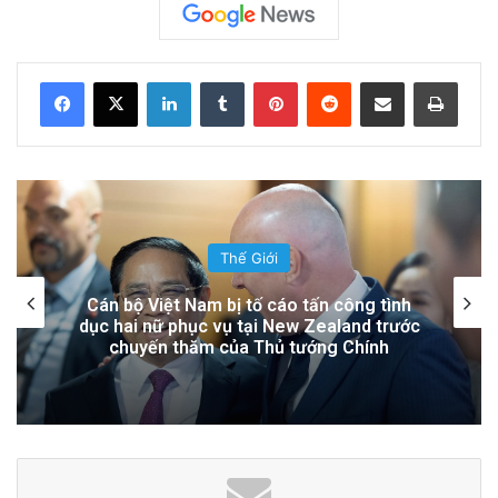
Sự Nóng Bỏng Của Chính Quyền Trong Việc
Giải Quyết Vụ Sư Minh Tuệ: Nguyên Nhân Và
Hệ Lụy
LinkedIn
Tumblr
Pinterest
Reddit
Share via Email
Print
15 hours ago
Đọc thêm
Read More
advertisement
Thế Giới
Lính Nga Nổ Súng Giết Đồng Đội và Tấn
Công Dân Thường Tại Crimea