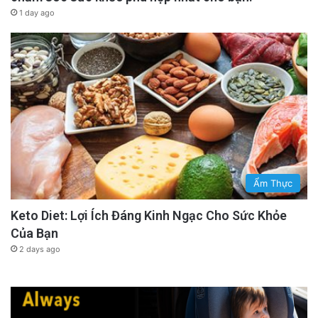
1 day ago
Ẩm Thực
Keto Diet: Lợi Ích Đáng Kinh Ngạc Cho Sức Khỏe
Của Bạn
2 days ago