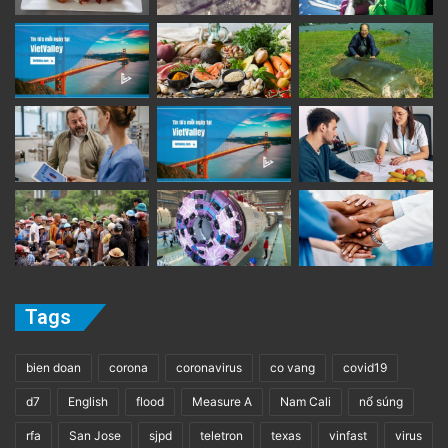
Tags
bien doan
corona
coronavirus
co vang
covid19
d7
English
flood
Measure A
Nam Cali
nổ súng
rfa
San Jose
sjpd
teletron
texas
vinfast
virus