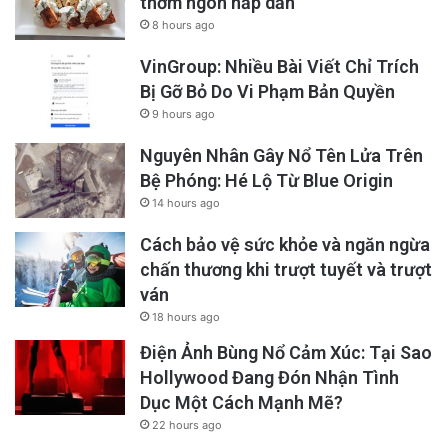
thơm ngon hấp dẫn
8 hours ago
VinGroup: Nhiều Bài Viết Chỉ Trích
Bị Gỡ Bỏ Do Vi Phạm Bản Quyền
9 hours ago
Nguyên Nhân Gây Nổ Tên Lửa Trên
Bệ Phóng: Hé Lộ Từ Blue Origin
14 hours ago
Cách bảo vệ sức khỏe và ngăn ngừa
chấn thương khi trượt tuyết và trượt
ván
18 hours ago
Điện Ảnh Bùng Nổ Cảm Xúc: Tại Sao
Hollywood Đang Đón Nhận Tình
Dục Một Cách Mạnh Mẽ?
22 hours ago