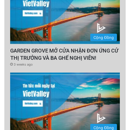
Cộng Đồng
GARDEN GROVE MỞ CỬA NHẬN ĐƠN ỨNG CỬ
THỊ TRƯỞNG VÀ BA GHẾ NGHỊ VIÊN!
3 weeks ago
Cộng Đồng