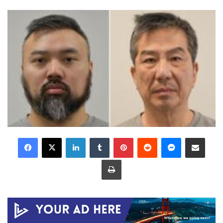
LinkedIn
Tumblr
Pinterest
Reddit
Messenger
Share via Email
Print