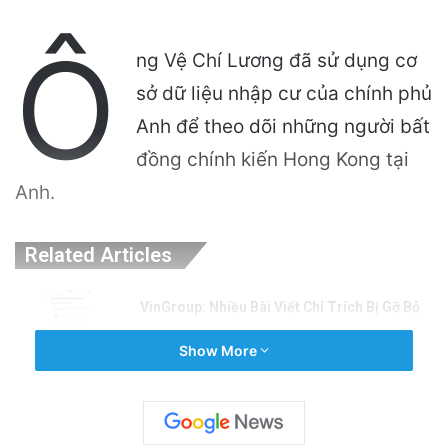
Ô
ng Vệ Chí Lương đã sử dụng cơ
sở dữ liệu nhập cư của chính phủ
Anh để theo dõi những người bất
đồng chính kiến ​​Hong Kong tại
Anh.
Related Articles
VinGroup: Nhiều Bài Viết Chỉ Trích Bị Gỡ Bỏ
Do Vi Phạm Bản Quyền
Show More
9 hours ago
Điện Ảnh Bùng Nổ Cảm Xúc: Tại Sao
Hollywood Đang Đón Nhận Tình Dục Một