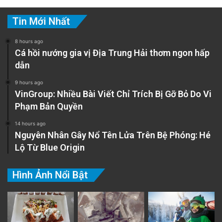
Tin Mới Nhất
8 hours ago
Cá hồi nướng gia vị Địa Trung Hải thơm ngon hấp
dẫn
9 hours ago
VinGroup: Nhiều Bài Viết Chỉ Trích Bị Gỡ Bỏ Do Vi
Phạm Bản Quyền
14 hours ago
Nguyên Nhân Gây Nổ Tên Lửa Trên Bệ Phóng: Hé
Lộ Từ Blue Origin
Hình Ảnh Nổi Bật