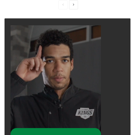
Previous
Next
page
page