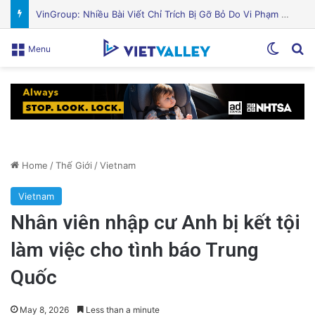
Nguyên Nhân Gây Nổ Tên Lửa Trên Bệ Phóng: Hé Lộ Từ Blue Origin
Switch
Se
Menu
Home
/
Thế Giới
/
Vietnam
Vietnam
Nhân viên nhập cư Anh bị kết tội
làm việc cho tình báo Trung
Quốc
May 8, 2026
Less than a minute