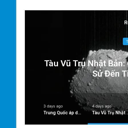
R
ăn
Tàu Vũ Trụ Nhật Bản:
Sử Đến T
3 days ago
4 days ago
Trung Quốc áp dụng công nghệ lượng tử để ngăn chặn tình trạng mất điện diện rộng
Tàu Vũ Trụ Nhật Bản: Chuyến