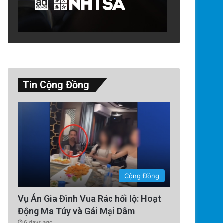
Technology
Tin Cộng Đồng
5 days ago
Google Earth AI Bị Rút Gấp Vì
Cộng Đồng
Vụ Án Gia Đình Vua Rác hối lộ: Hoạt
Động Ma Túy và Gái Mại Dâm
6 days ago