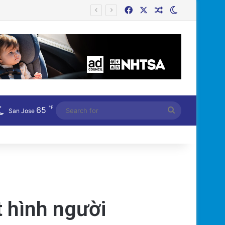
Facebook
X
Random Article
Switch skin
Công an Siết Chặt Quản Lý Người Dùng Mạng Xã Hội: Nhận Diện ‘Phản Động’ Theo Quan Điểm Đảng Cộng Sản Việt Nam
℉
65
Search
San Jose
for
t hình người