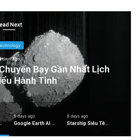
ead Next
Technology
4 days ago
 Chuyến Bay Gần Nhất Lịch
iểu Hành Tinh
5 days ago
6 days ago
 Bay Gần Nhất Lịch Sử Đến Tiểu Hành Tinh
Google Earth AI Bị Rút Gấp Vì Cơn Bão Deepfake
Starship Siêu Tên Lửa: 6 Ngày Trôi Nổi Trên Biển Sau Hạ Cánh!