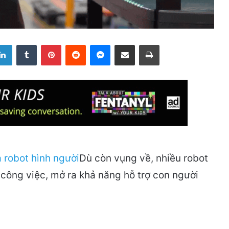
LinkedIn
Tumblr
Pinterest
Reddit
Messenger
Share via Email
Print
Dù còn vụng về, nhiều robot
công việc, mở ra khả năng hỗ trợ con người