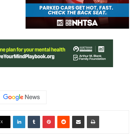
LinkedIn
Tumblr
Pinterest
Reddit
Share via Email
Print
X