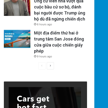
Ứng cử viên nhà vượt qua
cuộc bầu cử sơ bộ, đánh
bại người được Trump ủng
hộ dù đã ngừng chiến dịch
6 hours ago
Một địa điểm thứ hai ở
trung tâm San Jose đóng
cửa giữa cuộc chiến giấy
phép
9 hours ago
Previous
Next
page
page