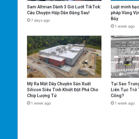
Sam Altman Dành 3 Giờ Lướt TikTok:
Luật minh bạc
Câu Chuyện Hấp Dẫn Đằng Sau!
pháp Vùng Vịn
Bảy
7 days ago
1 week ago
Mỹ Ra Mắt Dây Chuyền Sản Xuất
Tại Sao Trun
Silicon Siêu Tinh Khiết Đột Phá Cho
Liên Tục Trở
Chip Lượng Tử
Công?
1 week ago
1 week ago