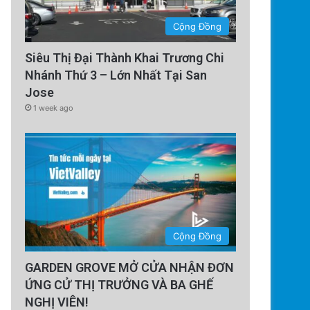
Cộng Đồng
Siêu Thị Đại Thành Khai Trương Chi
Nhánh Thứ 3 – Lớn Nhất Tại San
Jose
1 week ago
Cộng Đồng
GARDEN GROVE MỞ CỬA NHẬN ĐƠN
ỨNG CỬ THỊ TRƯỞNG VÀ BA GHẾ
NGHỊ VIÊN!