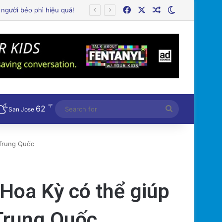
Facebook
X
Random Article
Switch skin
℉
62
Search
San Jose
for
 Trung Quốc
Hoa Kỳ có thể giúp
Trung Quốc