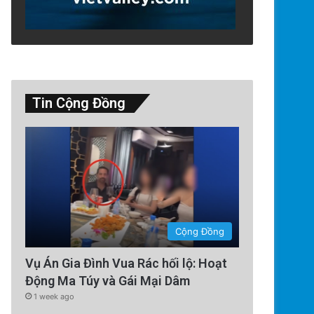
Tin Cộng Đồng
Đời Sống
Cộng Đồng
3 days ago
Học Khu Đông San Jose Xem X
Vụ Án Gia Đình Vua Rác hối lộ: Hoạt
Động Ma Túy và Gái Mại Dâm
Gây Tranh Cãi: Quyết Định Ả
1 week ago
Khỏe Học Sin