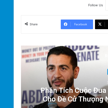
Follow Us
Facebook
Share
R
ng
Phân Tích Cuộc Đua 
Cho Đề Cử Thượng N
Michigan: A