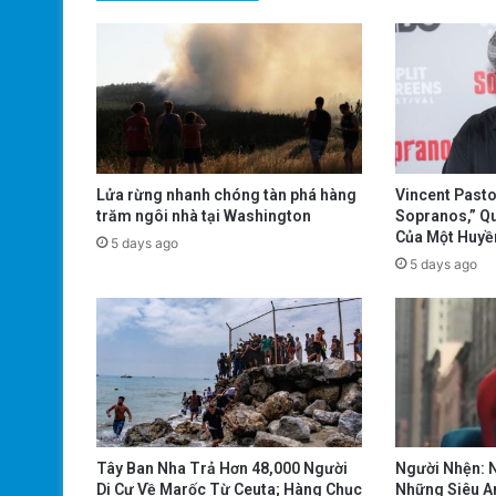
Lửa rừng nhanh chóng tàn phá hàng
Vincent Pasto
trăm ngôi nhà tại Washington
Sopranos,” Qu
Của Một Huyề
5 days ago
5 days ago
Tây Ban Nha Trả Hơn 48,000 Người
Người Nhện: N
Di Cư Về Marốc Từ Ceuta; Hàng Chục
Những Siêu A