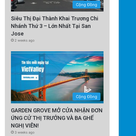
Cộng Đồng
Siêu Thị Đại Thành Khai Trương Chi
Nhánh Thứ 3 – Lớn Nhất Tại San
Jose
2 weeks ago
Cộng Đồng
GARDEN GROVE MỞ CỬA NHẬN ĐƠN
ỨNG CỬ THỊ TRƯỞNG VÀ BA GHẾ
NGHỊ VIÊN!
3 weeks ago