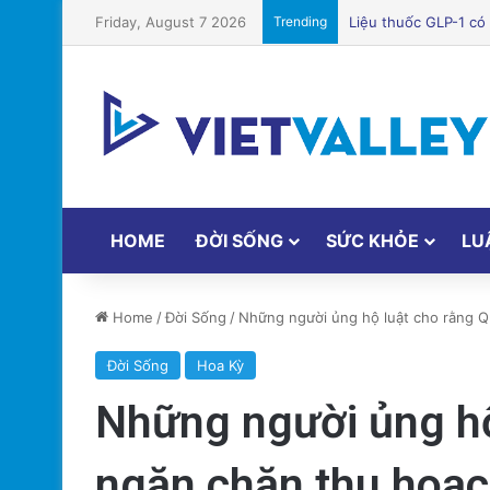
Friday, August 7 2026
Trending
Bệnh viện Silicon Va
HOME
ĐỜI SỐNG
SỨC KHỎE
LU
Home
/
Đời Sống
/
Những người ủng hộ luật cho rằng Q
Đời Sống
Hoa Kỳ
Những người ủng hộ
ngăn chặn thu hoạc