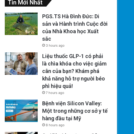
Tin Mới Nhất
PGS.TS Hà Đình Đức: Di
sản và Hành trình Cuộc đời
của Nhà Khoa học Xuất
sắc
3 hours ago
Liệu thuốc GLP-1 có phải
là chìa khóa cho việc giảm
cân của bạn? Khám phá
khả năng hỗ trợ người béo
phì hiệu quả!
7 hours ago
Bệnh viện Silicon Valley:
Một trong những cơ sở y tế
hàng đầu tại Mỹ
8 hours ago