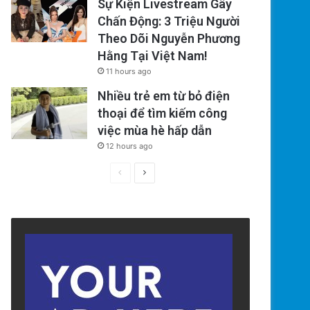
Sự Kiện Livestream Gây
Chấn Động: 3 Triệu Người
Theo Dõi Nguyễn Phương
Hằng Tại Việt Nam!
11 hours ago
Nhiều trẻ em từ bỏ điện
thoại để tìm kiếm công
việc mùa hè hấp dẫn
12 hours ago
Previous
Next
page
page