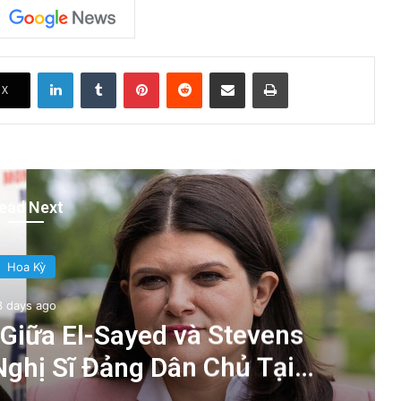
LinkedIn
Tumblr
Pinterest
Reddit
Share via Email
Print
X
ead Next
Hoa Kỳ
3 days ago
Giữa El-Sayed và Stevens
ghị Sĩ Đảng Dân Chủ Tại
i Sẽ Chiến Thắng?