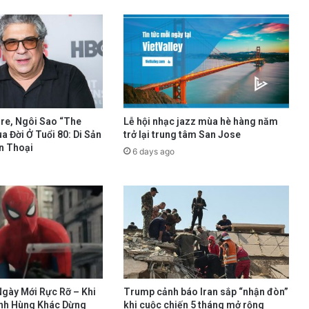
re, Ngôi Sao “The
Lễ hội nhạc jazz mùa hè hàng năm
a Đời Ở Tuổi 80: Di Sản
trở lại trung tâm San Jose
n Thoại
6 days ago
gày Mới Rực Rỡ – Khi
Trump cảnh báo Iran sắp “nhận đòn”
nh Hùng Khác Dừng
khi cuộc chiến 5 tháng mở rộng