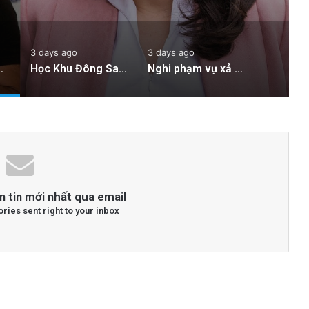
3 days ago
3 days ago
Sĩ Đảng Dân Chủ Tại Michigan: Ai Sẽ Chiến Thắng?
Học Khu Đông San Jose Xem Xét Hợp Đồng Y Tế Gây Tranh Cãi: Quyết Định Ảnh Hưởng Đến Sức Khỏe Học Sinh
Nghi phạm vụ xả súng In-N-Out tại Twin Falls: Danh tính được công bố sau khi 3 người thiệt mạng, 7 người bị thương
n tin mới nhất qua email
ories sent right to your inbox