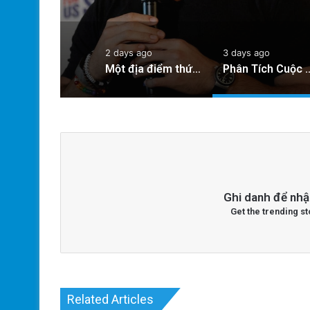
2 days ago
3 days ago
Một địa điểm thứ hai ở trung tâm San Jose đóng cửa giữa cuộc chiến giấy phép
Phân Tích Cuộc Đua Giữa El-Sayed và Stevens Cho Đề Cử Thượng Nghị 
Ghi danh để nhậ
Get the trending st
Related Articles