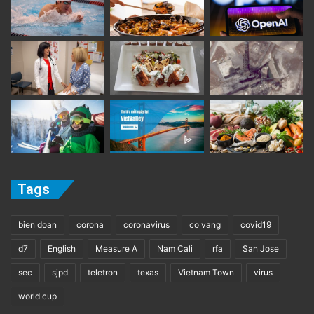
Tags
bien doan
corona
coronavirus
co vang
covid19
d7
English
Measure A
Nam Cali
rfa
San Jose
sec
sjpd
teletron
texas
Vietnam Town
virus
world cup