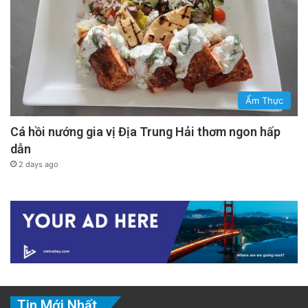
Ẩm Thực
Cá hồi nướng gia vị Địa Trung Hải thơm ngon hấp
dẫn
2 days ago
Tin Mới Nhất