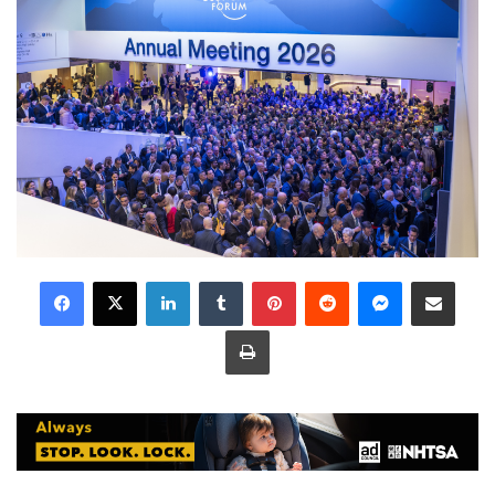
LinkedIn
Tumblr
Pinterest
Reddit
Messenger
Share via Email
Print