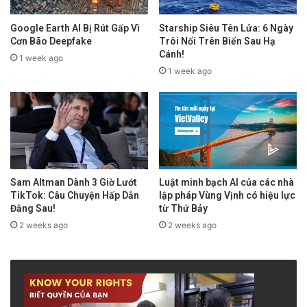
Google Earth AI Bị Rút Gấp Vì
Starship Siêu Tên Lửa: 6 Ngày
Cơn Bão Deepfake
Trôi Nổi Trên Biển Sau Hạ
Cánh!
1 week ago
1 week ago
Sam Altman Dành 3 Giờ Lướt
Luật minh bạch AI của các nhà
TikTok: Câu Chuyện Hấp Dẫn
lập pháp Vùng Vịnh có hiệu lực
Đằng Sau!
từ Thứ Bảy
2 weeks ago
2 weeks ago