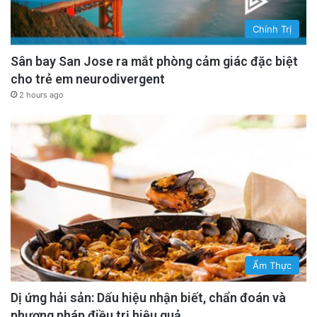
Chính Trị
Sân bay San Jose ra mắt phòng cảm giác đặc biệt
cho trẻ em neurodivergent
2 hours ago
Ẩm Thực
Dị ứng hải sản: Dấu hiệu nhận biết, chẩn đoán và
phương pháp điều trị hiệu quả