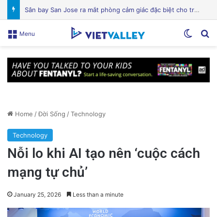
Mỹ lên án Trung Quốc lợi dụng vấn đề môi trường để tăng cường yêu sách Biển Đông
Switch
Se
Menu
Home
/
Đời Sống
/
Technology
Technology
Nỗi lo khi AI tạo nên ‘cuộc cách
mạng tự chủ’
January 25, 2026
Less than a minute