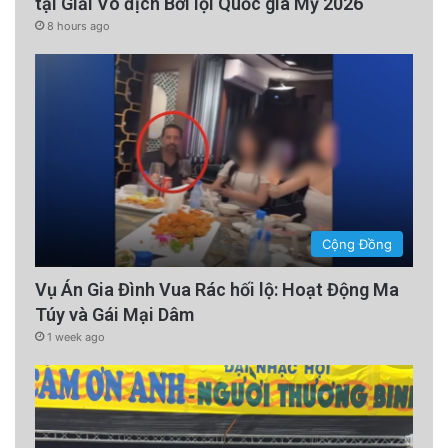
tại Giải Vô địch Bơi lội Quốc gia Mỹ 2026
8 hours ago
Cộng Đồng
Vụ Án Gia Đình Vua Rác hối lộ: Hoạt Động Ma
Túy và Gái Mại Dâm
1 week ago