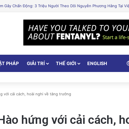
bỏ điện thoại để tìm kiếm công việc mùa hè hấp dẫn
ẬT PHÁP
GIẢI TRÍ
THẾ GIỚI
ENGLISH
 với cải cách, hoài nghi về tăng trưởng
Hào hứng với cải cách, h