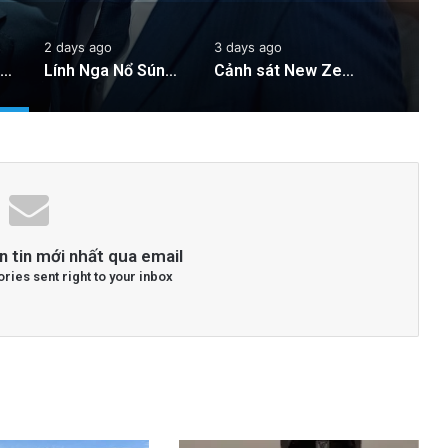
2 days ago
3 days ago
Cán bộ Việt Nam bị tố cáo tấn công tình dục hai nữ phục vụ tại New Zealand trước chuyến thăm của Thủ tướng Chính
Lính Nga Nổ Súng Giết Đồng Đội và Tấn Công Dân Thường Tại Crimea
Cảnh sát New Zealand bày tỏ lo ngại về hành động của hai quan chức Việt Nam
n tin mới nhất qua email
ories sent right to your inbox