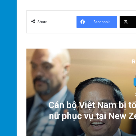
Facebook
Share
R
Xã
Cán bộ Việt Nam bị tố
nữ phục vụ tại New 
của Thủ