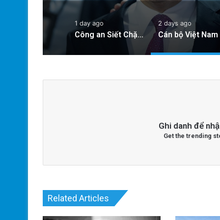
1 day ago
2 days ago
Công an Siết Chặt Quản Lý Người Dùng Mạng Xã Hội: Nhận Diện ‘Phản Động’ Theo Quan Điểm Đảng Cộng Sản Việt Nam
Ghi danh để nhậ
Get the trending st
Related Articles