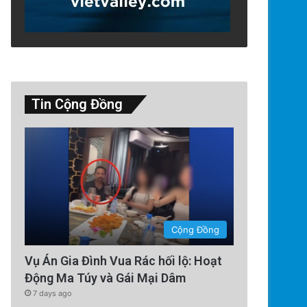
Tin Cộng Đồng
Thế Giới
2 days ago
Lính Nga Nổ Súng Giết Đồng Độ
Cộng Đồng
Thường Tại Cri
Vụ Án Gia Đình Vua Rác hối lộ: Hoạt
Động Ma Túy và Gái Mại Dâm
7 days ago