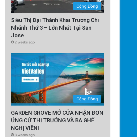
Cộng Đồng
Siêu Thị Đại Thành Khai Trương Chi
Nhánh Thứ 3 – Lớn Nhất Tại San
Jose
2 weeks ago
Cộng Đồng
GARDEN GROVE MỞ CỬA NHẬN ĐƠN
ỨNG CỬ THỊ TRƯỞNG VÀ BA GHẾ
NGHỊ VIÊN!
3 weeks ago