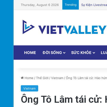
Thursday, August 6 2026
Trending
Nhiều trẻ em từ 
HOME
ĐỜI SỐNG
SỨC KHỎE
LU
Home
/
Thế Giới
/
Vietnam
/
Ông Tô Lâm tái cử: Hào hứng
Vietnam
Ông Tô Lâm tái cử: 