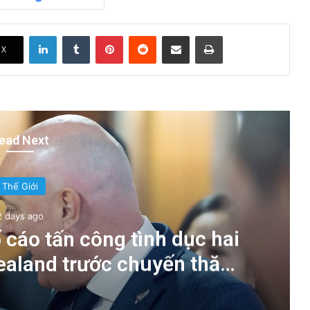
LinkedIn
Tumblr
Pinterest
Reddit
Share via Email
Print
X
ead Next
Thế Giới
2 days ago
 cáo tấn công tình dục hai
Zealand trước chuyến thăm
 tướng Chính