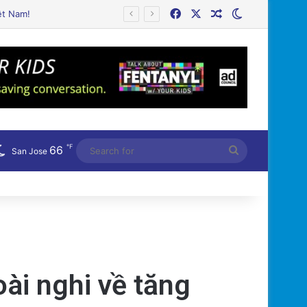
Facebook
X
Random Article
Switch skin
℉
66
Search
San Jose
for
oài nghi về tăng