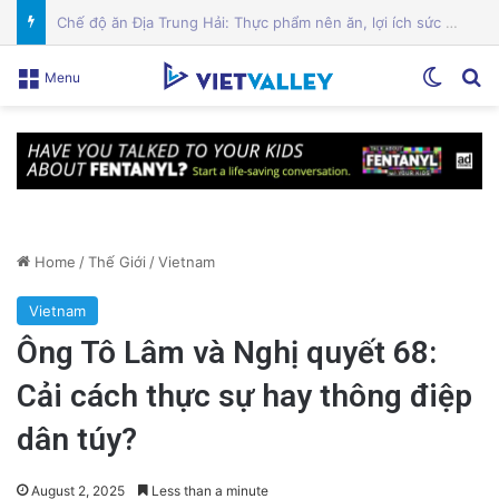
Cảnh Báo: Công An Xử Phạt Người Chia Sẻ Livestream Của Bà Nguyễn Phương Hằng!
Switch
Se
Menu
Home
/
Thế Giới
/
Vietnam
Vietnam
Ông Tô Lâm và Nghị quyết 68:
Cải cách thực sự hay thông điệp
dân túy?
August 2, 2025
Less than a minute