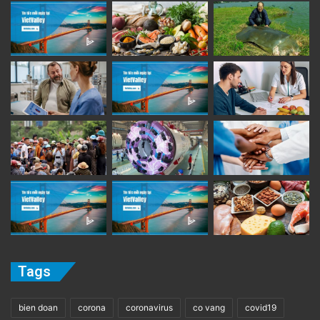
Tags
bien doan
corona
coronavirus
co vang
covid19