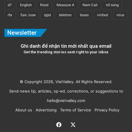
d7
English
flood
Measure A
Nam Cali
nổ súng
rfa
San Jose
sjpd
teletron
texas
vinfast
virus
Newsletter
Ghi danh để nhận tin mới nhất qua email
Get the trending stories sent right to your inbox
© Copyright 2026, VietValley. All Rights Reserved.
Send news tip, articles, op-ed, corrections, or suggestions to
hello@vietvalley.com
About us
Advertising
Terms of Service
Privacy Policy
Facebook
X