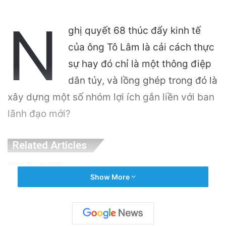
N
ghị quyết 68 thúc đẩy kinh tế
của ông Tô Lâm là cải cách thực
sự hay đó chỉ là một thông điệp
dân túy, và lồng ghép trong đó là
xây dựng một số nhóm lợi ích gắn liền với ban
lãnh đạo mới?
Related Articles
Cảnh Báo: Công An Xử Phạt Người Chia Sẻ
Show More
Livestream Của Bà Nguyễn Phương Hằng!
7 hours ago
Sự Kiện Livestream Gây Chấn Động: 3 Triệu