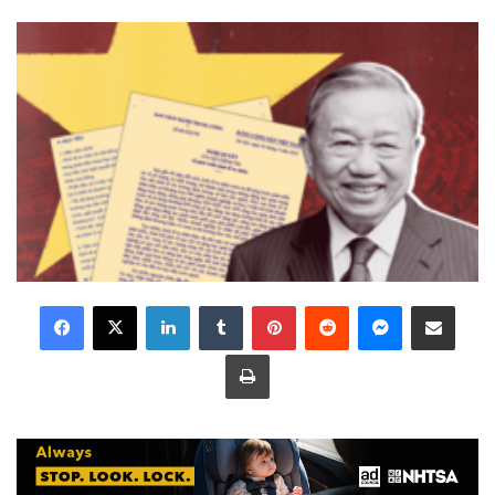
LinkedIn
Tumblr
Pinterest
Reddit
Messenger
Share via Email
Print