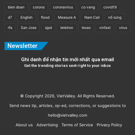
bien doan
corona
coronavirus
co vang
covid19
d7
English
flood
Measure A
Nam Cali
nổ súng
rfa
San Jose
sjpd
teletron
texas
vinfast
virus
Newsletter
Ghi danh để nhận tin mới nhất qua email
Get the trending stories sent right to your inbox
© Copyright 2026, VietValley. All Rights Reserved.
Send news tip, articles, op-ed, corrections, or suggestions to
hello@vietvalley.com
About us
Advertising
Terms of Service
Privacy Policy