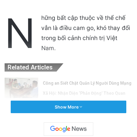
N
hững bất cập thuộc về thể chế
vẫn là điều cam go, khó thay đổi
trong bối cảnh chính trị Việt
Nam.
Related Articles
Công an Siết Chặt Quản Lý Người Dùng Mạng
Xã Hội: Nhận Diện ‘Phản Động’ Theo Quan
Điểm Đảng Cộng Sản Việt Nam
Show More
2 hours ago
Cán bộ Việt Nam bị tố cáo tấn công tình dục
hai nữ phục vụ tại New Zealand trước chuyến