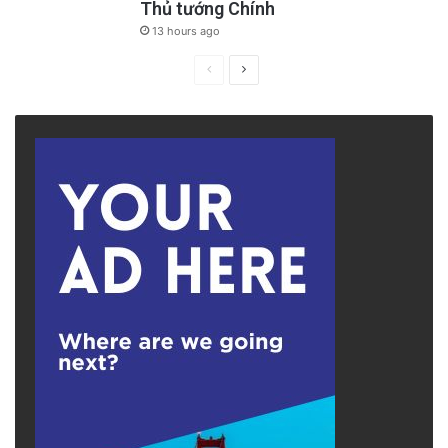
Thủ tướng Chính
13 hours ago
Previous
Next
page
page