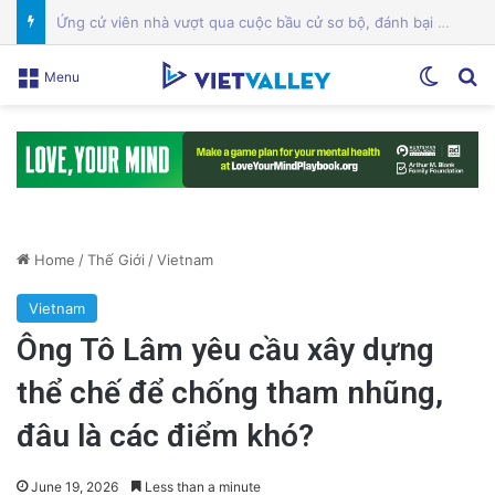
Một địa điểm thứ hai ở trung tâm San Jose đóng cửa giữa cuộc chiến giấy phép
Switch
Se
Menu
Home
/
Thế Giới
/
Vietnam
Vietnam
Ông Tô Lâm yêu cầu xây dựng
thể chế để chống tham nhũng,
đâu là các điểm khó?
June 19, 2026
Less than a minute