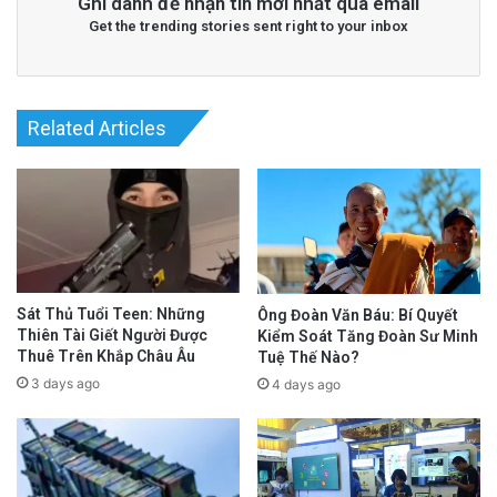
Ghi danh để nhận tin mới nhất qua email
Get the trending stories sent right to your inbox
Related Articles
Sát Thủ Tuổi Teen: Những
Ông Đoàn Văn Báu: Bí Quyết
Thiên Tài Giết Người Được
Kiểm Soát Tăng Đoàn Sư Minh
Thuê Trên Khắp Châu Âu
Tuệ Thế Nào?
3 days ago
4 days ago