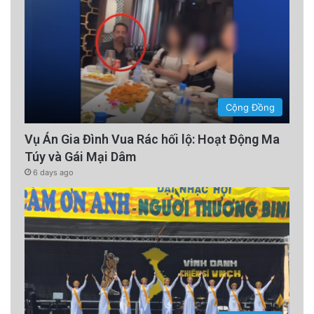
Cộng Đồng
Vụ Án Gia Đình Vua Rác hối lộ: Hoạt Động Ma
Túy và Gái Mại Dâm
6 days ago