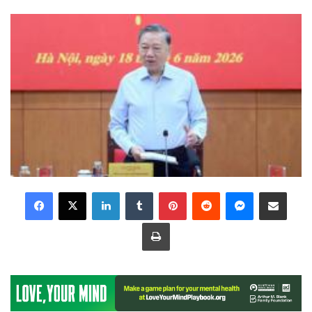
LinkedIn
Tumblr
Pinterest
Reddit
Messenger
Share via Email
Print