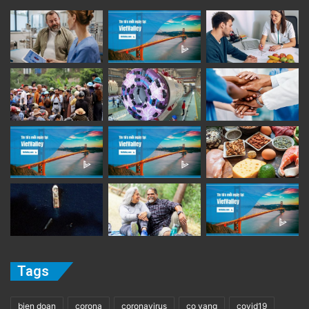
Tags
bien doan
corona
coronavirus
co vang
covid19