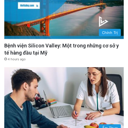
Chính Trị
Bệnh viện Silicon Valley: Một trong những cơ sở y
tế hàng đầu tại Mỹ
4 hours ago
Ẩm Thực