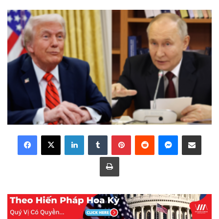
LinkedIn
Tumblr
Pinterest
Reddit
Messenger
Share via Email
Print