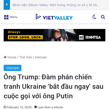
Sự Kiện Livestream Gây Chấn Động: 3 Triệu Người Theo Dõi Nguyễn Phương Hằng Tại Việt Nam!
Switch
Se
Menu
Home
/
Thế Giới
/
Vietnam
Vietnam
Ông Trump: Đàm phán chiến
tranh Ukraine ‘bắt đầu ngay’ sau
cuộc gọi với ông Putin
February 13, 2025
Less than a minute