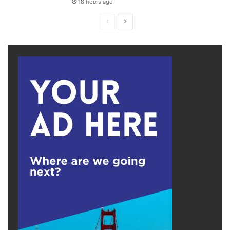
18 hours ago
Previous
Next
page
page