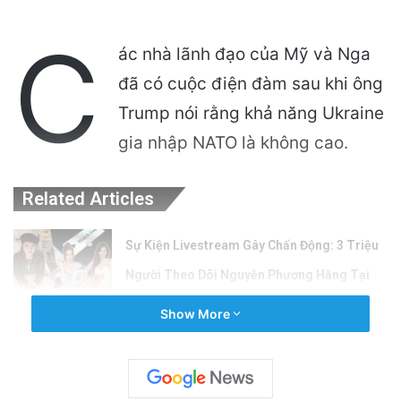
C
ác nhà lãnh đạo của Mỹ và Nga
đã có cuộc điện đàm sau khi ông
Trump nói rằng khả năng Ukraine
gia nhập NATO là không cao.
Related Articles
Sự Kiện Livestream Gây Chấn Động: 3 Triệu
Người Theo Dõi Nguyễn Phương Hằng Tại
Việt Nam!
Show More
7 hours ago
Sự Nóng Bỏng Của Chính Quyền Trong Việc
Giải Quyết Vụ Sư Minh Tuệ: Nguyên Nhân Và