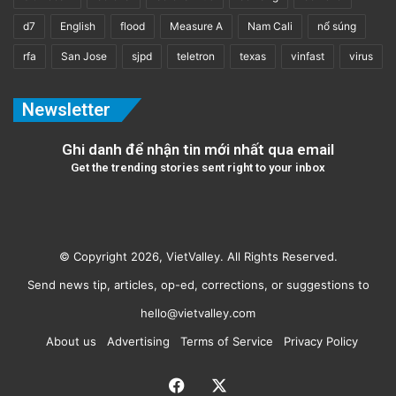
d7
English
flood
Measure A
Nam Cali
nổ súng
rfa
San Jose
sjpd
teletron
texas
vinfast
virus
Newsletter
Ghi danh để nhận tin mới nhất qua email
Get the trending stories sent right to your inbox
© Copyright 2026, VietValley. All Rights Reserved.
Send news tip, articles, op-ed, corrections, or suggestions to
hello@vietvalley.com
About us
Advertising
Terms of Service
Privacy Policy
Facebook
X