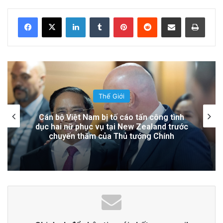
Hệ Lụy
LinkedIn
Tumblr
Pinterest
Reddit
Share via Email
Print
18 hours ago
Đọc thêm
Read More
advertisement
Thế Giới
Lính Nga Nổ Súng Giết Đồng Đội và Tấn
Công Dân Thường Tại Crimea