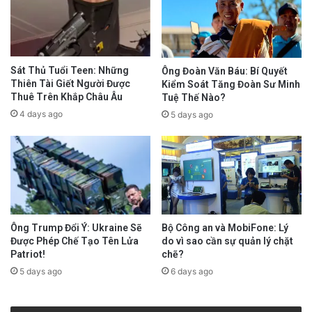
Sát Thủ Tuổi Teen: Những
Ông Đoàn Văn Báu: Bí Quyết
Thiên Tài Giết Người Được
Kiểm Soát Tăng Đoàn Sư Minh
Thuê Trên Khắp Châu Âu
Tuệ Thế Nào?
4 days ago
5 days ago
Ông Trump Đổi Ý: Ukraine Sẽ
Bộ Công an và MobiFone: Lý
Được Phép Chế Tạo Tên Lửa
do vì sao cần sự quản lý chặt
Patriot!
chẽ?
5 days ago
6 days ago