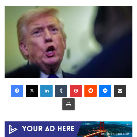
LinkedIn
Tumblr
Pinterest
Reddit
Messenger
Share via Email
Print