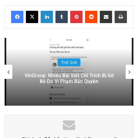
LinkedIn
Tumblr
Pinterest
Reddit
Share via Email
Print
Đọc thêm
Read More
advertisement
Thế Giới
Điện Ảnh Bùng Nổ Cảm Xúc: Tại Sao
Hollywood Đang Đón Nhận Tình Dục Một
Cách Mạnh Mẽ?