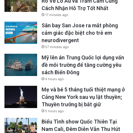
Rõ Về Lo Âu và Trầm Cảm Cùng
Cách Nhận Hỗ Trợ Tốt Nhất
17 minutes ago
Sân bay San Jose ra mắt phòng
cảm giác đặc biệt cho trẻ em
neurodivergent
57 minutes ago
Mỹ lên án Trung Quốc lợi dụng vấn
đề môi trường để tăng cường yêu
sách Biển Đông
4 hours ago
Mẹ và bé 5 tháng tuổi thiệt mạng ở
Cảng New York sau vụ lật thuyền;
Thuyền trưởng bị bắt giữ
5 hours ago
Biểu Tình show Quốc Thiên Tại
Nam Cali, Đêm Diễn Vẫn Thu Hút