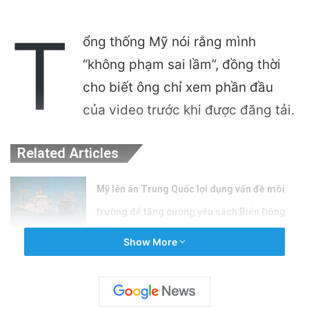
T
ổng thống Mỹ nói rằng mình
“không phạm sai lầm”, đồng thời
cho biết ông chỉ xem phần đầu
của video trước khi được đăng tải.
Related Articles
Mỹ lên án Trung Quốc lợi dụng vấn đề môi
trường để tăng cường yêu sách Biển Đông
4 hours ago
Show More
Việt Nam: Quốc Gia Cộng Sản Độc Nhất
Không Theo Xu Hướng Nhất Thể Hóa
15 hours ago