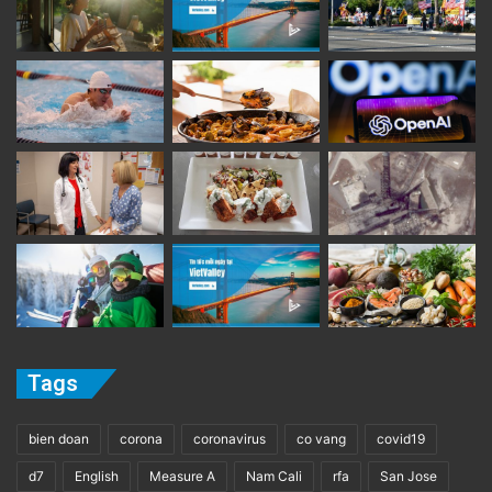
Tags
bien doan
corona
coronavirus
co vang
covid19
d7
English
Measure A
Nam Cali
rfa
San Jose