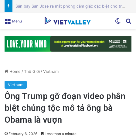
Mỹ lên án Trung Quốc lợi dụng vấn đề môi trường để tăng cường yêu sách Biển Đông
Switch
Se
Menu
Home
/
Thế Giới
/
Vietnam
Vietnam
Ông Trump gỡ đoạn video phân
biệt chủng tộc mô tả ông bà
Obama là vượn
February 6, 2026
Less than a minute