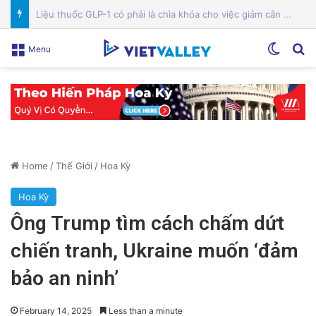
Bệnh viện Silicon Valley: Một trong những cơ sở y tế hàng đầu tại Mỹ
Switch
Se
Menu
Home
/
Thế Giới
/
Hoa Kỳ
Hoa Kỳ
Ông Trump tìm cách chấm dứt
chiến tranh, Ukraine muốn ‘đảm
bảo an ninh’
February 14, 2025
Less than a minute