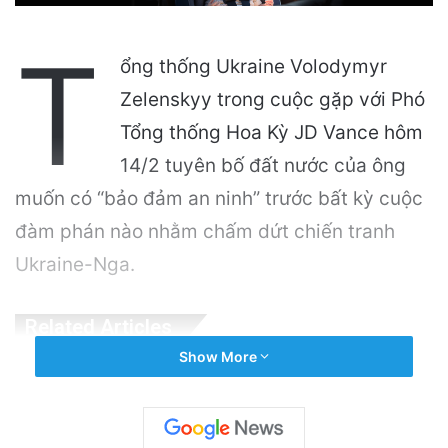
T
ổng thống Ukraine Volodymyr
Zelenskyy trong cuộc gặp với Phó
Tổng thống Hoa Kỳ JD Vance hôm
14/2 tuyên bố đất nước của ông
muốn có “bảo đảm an ninh” trước bất kỳ cuộc
đàm phán nào nhằm chấm dứt chiến tranh
Ukraine-Nga.
Related Articles
Show More
Nhiều trẻ em từ bỏ điện thoại để tìm kiếm
công việc mùa hè hấp dẫn
13 hours ago