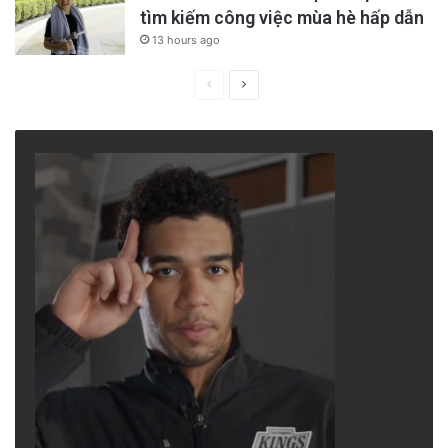
tìm kiếm công việc mùa hè hấp dẫn
13 hours ago
Previous
Next
page
page