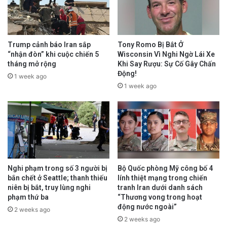
Trump cảnh báo Iran sắp
Tony Romo Bị Bắt Ở
“nhận đòn” khi cuộc chiến 5
Wisconsin Vì Nghi Ngờ Lái Xe
tháng mở rộng
Khi Say Rượu: Sự Cố Gây Chấn
Động!
1 week ago
1 week ago
Nghi phạm trong số 3 người bị
Bộ Quốc phòng Mỹ công bố 4
bắn chết ở Seattle; thanh thiếu
lính thiệt mạng trong chiến
niên bị bắt, truy lùng nghi
tranh Iran dưới danh sách
phạm thứ ba
“Thương vong trong hoạt
động nước ngoài”
2 weeks ago
2 weeks ago