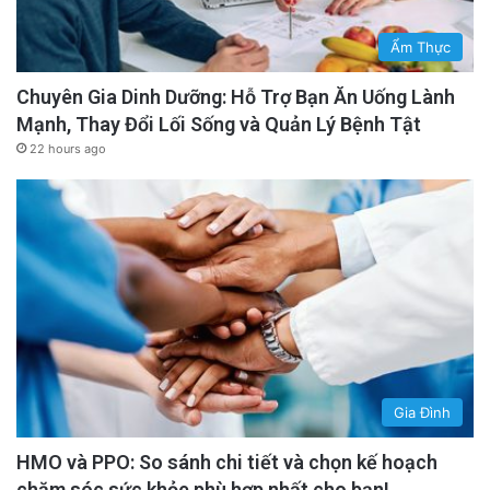
Ẩm Thực
Chuyên Gia Dinh Dưỡng: Hỗ Trợ Bạn Ăn Uống Lành
Mạnh, Thay Đổi Lối Sống và Quản Lý Bệnh Tật
22 hours ago
Gia Đình
HMO và PPO: So sánh chi tiết và chọn kế hoạch
chăm sóc sức khỏe phù hợp nhất cho bạn!