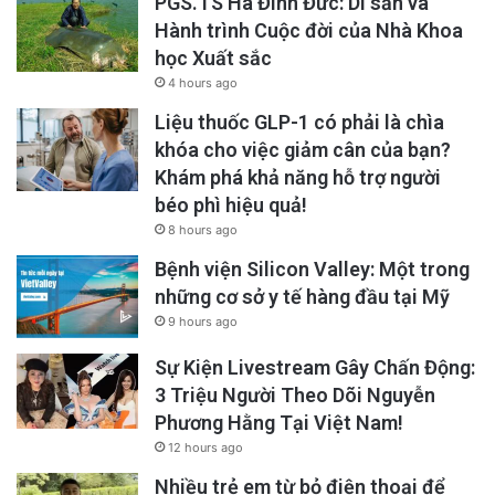
PGS.TS Hà Đình Đức: Di sản và
Hành trình Cuộc đời của Nhà Khoa
học Xuất sắc
4 hours ago
Liệu thuốc GLP-1 có phải là chìa
khóa cho việc giảm cân của bạn?
Khám phá khả năng hỗ trợ người
béo phì hiệu quả!
8 hours ago
Bệnh viện Silicon Valley: Một trong
những cơ sở y tế hàng đầu tại Mỹ
9 hours ago
Sự Kiện Livestream Gây Chấn Động:
3 Triệu Người Theo Dõi Nguyễn
Phương Hằng Tại Việt Nam!
12 hours ago
Nhiều trẻ em từ bỏ điện thoại để