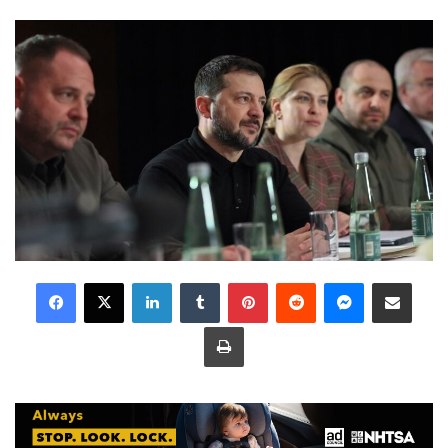
LinkedIn
Tumblr
Pinterest
Reddit
Messenger
Share via Email
Print