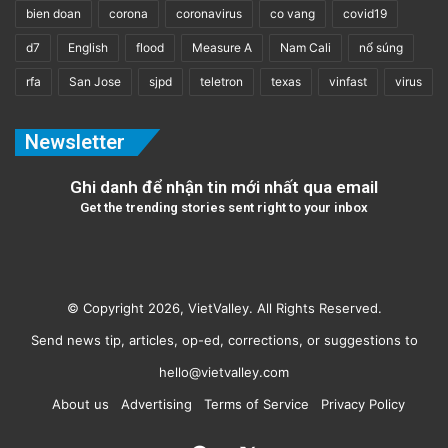
bien doan
corona
coronavirus
co vang
covid19
d7
English
flood
Measure A
Nam Cali
nổ súng
rfa
San Jose
sjpd
teletron
texas
vinfast
virus
Newsletter
Ghi danh để nhận tin mới nhất qua email
Get the trending stories sent right to your inbox
© Copyright 2026, VietValley. All Rights Reserved.
Send news tip, articles, op-ed, corrections, or suggestions to
hello@vietvalley.com
About us
Advertising
Terms of Service
Privacy Policy