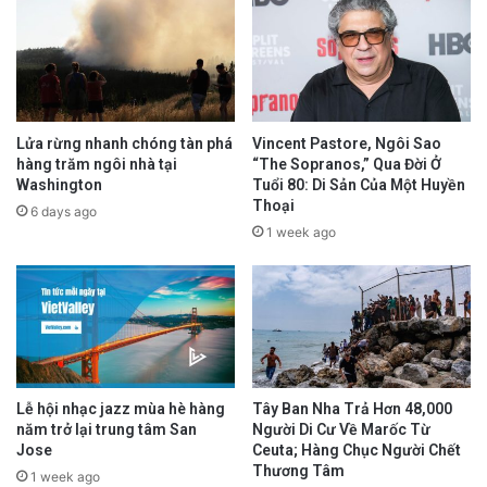
Lửa rừng nhanh chóng tàn phá
Vincent Pastore, Ngôi Sao
hàng trăm ngôi nhà tại
“The Sopranos,” Qua Đời Ở
Washington
Tuổi 80: Di Sản Của Một Huyền
Thoại
6 days ago
1 week ago
Lễ hội nhạc jazz mùa hè hàng
Tây Ban Nha Trả Hơn 48,000
năm trở lại trung tâm San
Người Di Cư Về Marốc Từ
Jose
Ceuta; Hàng Chục Người Chết
Thương Tâm
1 week ago