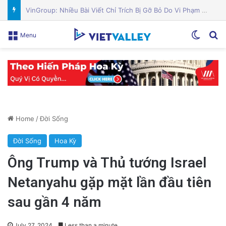
Nguyên Nhân Gây Nổ Tên Lửa Trên Bệ Phóng: Hé Lộ Từ Blue Origin
Switch
Se
Menu
Home
/
Đời Sống
Đời Sống
Hoa Kỳ
Ông Trump và Thủ tướng Israel
Netanyahu gặp mặt lần đầu tiên
sau gần 4 năm
July 27, 2024
Less than a minute