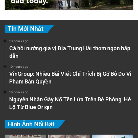
Tin Mới Nhất
10 hours ago
Cá hồi nướng gia vị Địa Trung Hải thơm ngon hấp
dẫn
10 hours ago
VinGroup: Nhiều Bài Viết Chỉ Trích Bị Gỡ Bỏ Do Vi
Phạm Bản Quyền
16 hours ago
Nguyên Nhân Gây Nổ Tên Lửa Trên Bệ Phóng: Hé
Lộ Từ Blue Origin
Hình Ảnh Nổi Bật