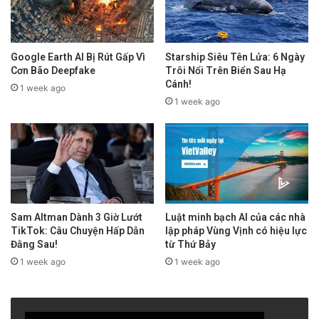
Google Earth AI Bị Rút Gấp Vì
Starship Siêu Tên Lửa: 6 Ngày
Cơn Bão Deepfake
Trôi Nổi Trên Biển Sau Hạ
Cánh!
1 week ago
1 week ago
Sam Altman Dành 3 Giờ Lướt
Luật minh bạch AI của các nhà
TikTok: Câu Chuyện Hấp Dẫn
lập pháp Vùng Vịnh có hiệu lực
Đằng Sau!
từ Thứ Bảy
1 week ago
1 week ago