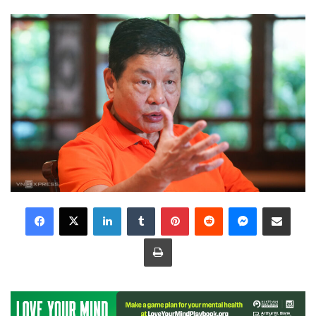
LinkedIn
Tumblr
Pinterest
Reddit
Messenger
Share via Email
Print