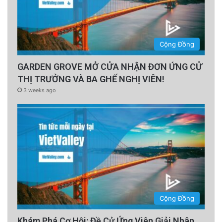
Cộng Đồng
GARDEN GROVE MỞ CỬA NHẬN ĐƠN ỨNG CỬ
THỊ TRƯỞNG VÀ BA GHẾ NGHỊ VIÊN!
3 weeks ago
Cộng Đồng
Khám Phá Cơ Hội: Đề Cử Ứng Viên Giải Nhân