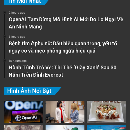
Tin Mới Nhất
2 hours ago
OpenAI Tạm Dừng Mô Hình AI Mới Do Lo Ngại Về
An Ninh Mạng
6 hours ago
Bệnh tim ở phụ nữ: Dấu hiệu quan trọng, yếu tố
nguy cơ và mẹo phòng ngừa hiệu quả
10 hours ago
Hành Trình Trở Về: Thi Thể ‘Giày Xanh’ Sau 30
Năm Trên Đỉnh Everest
Hình Ảnh Nổi Bật