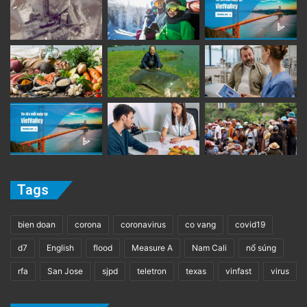
Tags
bien doan
corona
coronavirus
co vang
covid19
d7
English
flood
Measure A
Nam Cali
nổ súng
rfa
San Jose
sjpd
teletron
texas
vinfast
virus