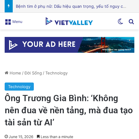
Hành Trình Trở Về: Thi Thể ‘Giày Xanh’ Sau 30 Năm Trên Đỉnh Everest
Switch
Se
Menu
Home
/
Đời Sống
/
Technology
Technology
Ông Trương Gia Bình: ‘Không
nên đua về nền tảng, mà đua tạo
tài sản từ AI’
June 15, 2026
Less than a minute