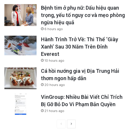
Bệnh tim ở phụ nữ: Dấu hiệu quan
trọng, yếu tố nguy cơ và mẹo phòng
ngừa hiệu quả
6 hours ago
Hành Trình Trở Về: Thi Thể ‘Giày
Xanh’ Sau 30 Năm Trên Đỉnh
Everest
10 hours ago
Cá hồi nướng gia vị Địa Trung Hải
thơm ngon hấp dẫn
20 hours ago
VinGroup: Nhiều Bài Viết Chỉ Trích
Bị Gỡ Bỏ Do Vi Phạm Bản Quyền
21 hours ago
Previous
Next