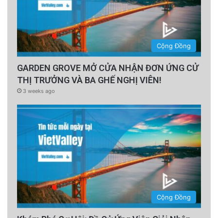
Cộng Đồng
GARDEN GROVE MỞ CỬA NHẬN ĐƠN ỨNG CỬ
THỊ TRƯỞNG VÀ BA GHẾ NGHỊ VIÊN!
3 weeks ago
Cộng Đồng