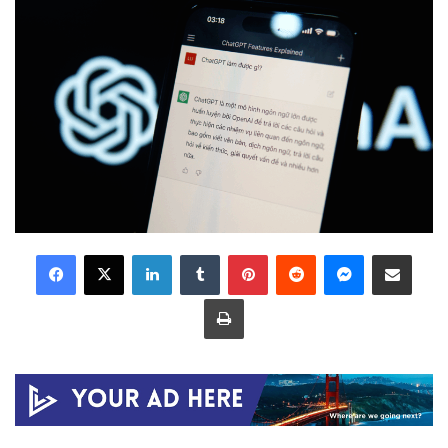
LinkedIn
Tumblr
Pinterest
Reddit
Messenger
Share via Email
Print