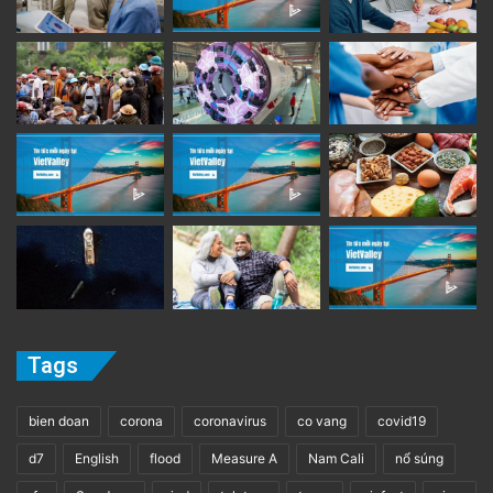
Tags
bien doan
corona
coronavirus
co vang
covid19
d7
English
flood
Measure A
Nam Cali
nổ súng