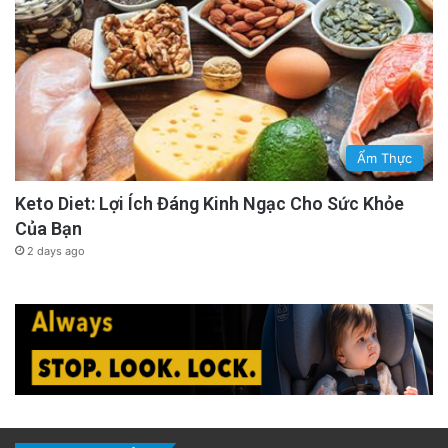
Ẩm Thực
Keto Diet: Lợi Ích Đáng Kinh Ngạc Cho Sức Khỏe
Của Bạn
2 days ago