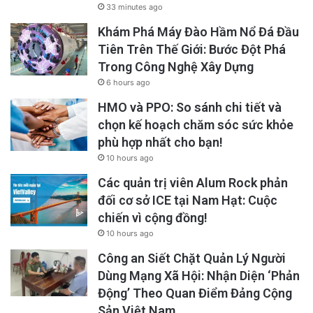
33 minutes ago
Khám Phá Máy Đào Hầm Nổ Đá Đầu
Tiên Trên Thế Giới: Bước Đột Phá
Trong Công Nghệ Xây Dựng
6 hours ago
HMO và PPO: So sánh chi tiết và
chọn kế hoạch chăm sóc sức khỏe
phù hợp nhất cho bạn!
10 hours ago
Các quản trị viên Alum Rock phản
đối cơ sở ICE tại Nam Hạt: Cuộc
chiến vì cộng đồng!
10 hours ago
Công an Siết Chặt Quản Lý Người
Dùng Mạng Xã Hội: Nhận Diện ‘Phản
Động’ Theo Quan Điểm Đảng Cộng
Sản Việt Nam