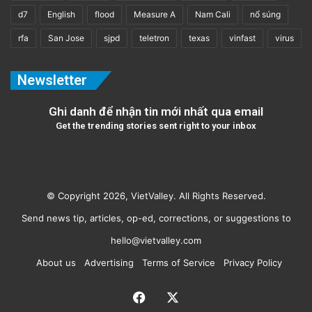
d7
English
flood
Measure A
Nam Cali
nổ súng
rfa
San Jose
sjpd
teletron
texas
vinfast
virus
Newsletter
Ghi danh để nhận tin mới nhất qua email
Get the trending stories sent right to your inbox
© Copyright 2026, VietValley. All Rights Reserved.
Send news tip, articles, op-ed, corrections, or suggestions to
hello@vietvalley.com
About us
Advertising
Terms of Service
Privacy Policy
Facebook
X