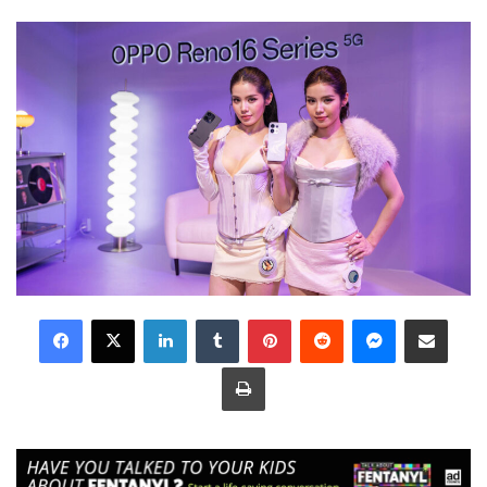
LinkedIn
Tumblr
Pinterest
Reddit
Messenger
Share via Email
Print