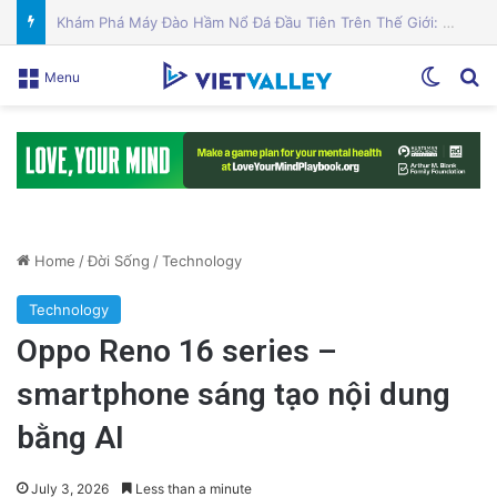
HMO và PPO: So sánh chi tiết và chọn kế hoạch chăm sóc sức khỏe phù hợp nhất cho bạn!
Switch
Se
Menu
Home
/
Đời Sống
/
Technology
Technology
Oppo Reno 16 series –
smartphone sáng tạo nội dung
bằng AI
July 3, 2026
Less than a minute