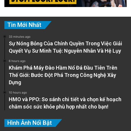
Tin Mới Nhất
33 minutes ago
Sự Nóng Bỏng Của Chính Quyền Trong Việc Giải
Quyết Vụ Sư Minh Tuệ: Nguyên Nhân Và Hệ Lụy
6 hours ago
Khám Phá Máy Đào Hầm Nổ Đá Đầu Tiên Trên
Thế Giới: Bước Đột Phá Trong Công Nghệ Xây
Dựng
10 hours ago
HMO và PPO: So sánh chi tiết và chọn kế hoạch
chăm sóc sức khỏe phù hợp nhất cho bạn!
Hình Ảnh Nổi Bật