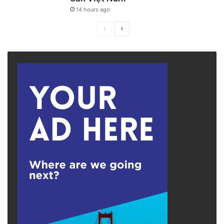
14 hours ago
Previous
Next
page
page