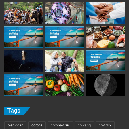
Tags
bien doan
corona
coronavirus
co vang
covid19