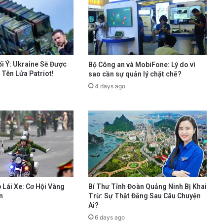
i Ý: Ukraine Sẽ Được
Bộ Công an và MobiFone: Lý do vì
Tên Lửa Patriot!
sao cần sự quản lý chặt chẽ?
4 days ago
Bí Thư Tỉnh Đoàn Quảng Ninh Bị Khai
 Lái Xe: Cơ Hội Vàng
Trừ: Sự Thật Đằng Sau Câu Chuyện
n
Ai?
6 days ago