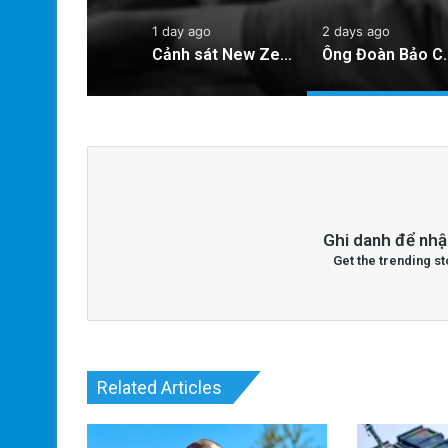
1 day ago
2 days ago
Cảnh sát New Zealand bày tỏ lo ngại về hành động của hai quan chức Việt Nam
Ông Đoàn Bảo Châu Tuyên Bố Tự Bào Chữa S
Ghi danh để nhậ
Get the trending st
Related Articles