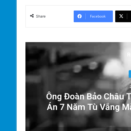
Facebook
Share
R
Ông Đoàn Bảo Châu T
Án 7 Năm Tù Vắng Mặ
Nh