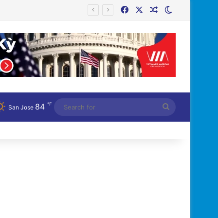
Facebook
X
Random Article
Switch skin
℉
84
Search
San Jose
for