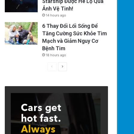
Starship Được Hé Lộ Qua
Ảnh Vệ Tinh!
14 hours ago
6 Thay Đổi Lối Sống Để
Tăng Cường Sức Khỏe Tim
Mạch và Giảm Nguy Cơ
Bệnh Tim
18 hours ago
Previous
Next
page
page