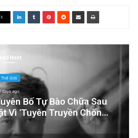
LinkedIn
Tumblr
Pinterest
Reddit
Share via Email
Print
X
ead Next
Thế Giới
2 days ago
uyên Bố Tự Bào Chữa Sau
t Vì ‘Tuyên Truyền Chống
à Nước’