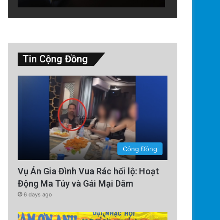
Tin Cộng Đồng
Thế Giới
2 days ago
Cộng Đồng
Quy Nhơn: 40 Năm Khai Thác 
Vụ Án Gia Đình Vua Rác hối lộ: Hoạt
Hoang Phế
Động Ma Túy và Gái Mại Dâm
6 days ago