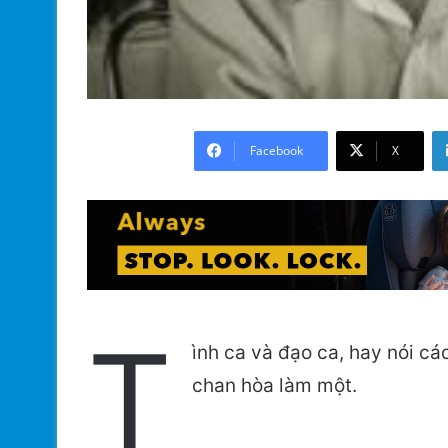
Facebook
X
T
ình ca và đạo ca, hay nói cá
chan hòa làm một.