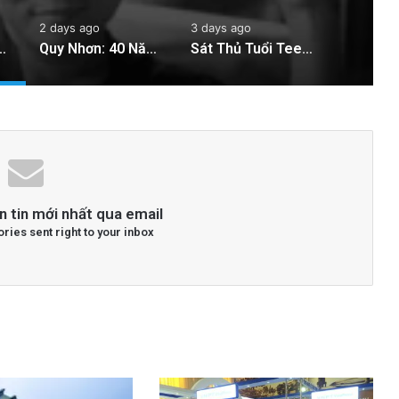
2 days ago
3 days ago
au Án 7 Năm Tù Vắng Mặt Vì ‘Tuyên Truyền Chống Nhà Nước’
Quy Nhơn: 40 Năm Khai Thác Đất Vẫn Bị Xem Là Hoang Phế
Sát Thủ Tuổi Teen: Những Thiên Tài Giết Người Được Thuê Trên Khắp Châu Âu
n tin mới nhất qua email
ories sent right to your inbox