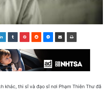
LinkedIn
Tumblr
Pinterest
Reddit
Messenger
Share via Email
Print
ch khác, thi sĩ và đạo sĩ nơi Phạm Thiên Thư đã