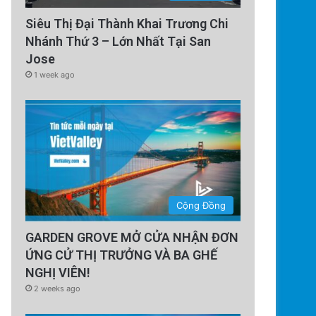
Siêu Thị Đại Thành Khai Trương Chi
Nhánh Thứ 3 – Lớn Nhất Tại San
Jose
1 week ago
Cộng Đồng
GARDEN GROVE MỞ CỬA NHẬN ĐƠN
ỨNG CỬ THỊ TRƯỞNG VÀ BA GHẾ
NGHỊ VIÊN!
2 weeks ago