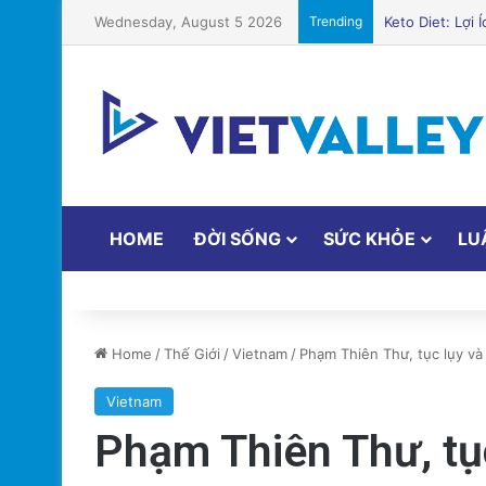
Wednesday, August 5 2026
Trending
Keto Diet: Lợi
HOME
ĐỜI SỐNG
SỨC KHỎE
LU
Home
/
Thế Giới
/
Vietnam
/
Phạm Thiên Thư, tục lụy và 
Vietnam
Phạm Thiên Thư, tục