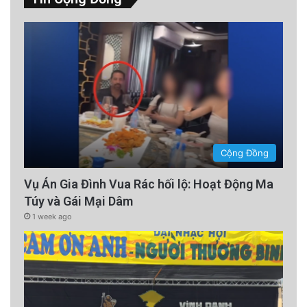
Cộng Đồng
Vụ Án Gia Đình Vua Rác hối lộ: Hoạt Động Ma
Túy và Gái Mại Dâm
1 week ago