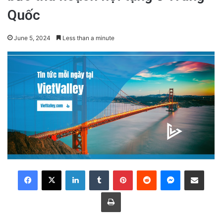
Quốc
June 5, 2024
Less than a minute
LinkedIn
Tumblr
Pinterest
Reddit
Messenger
Share via Email
Print