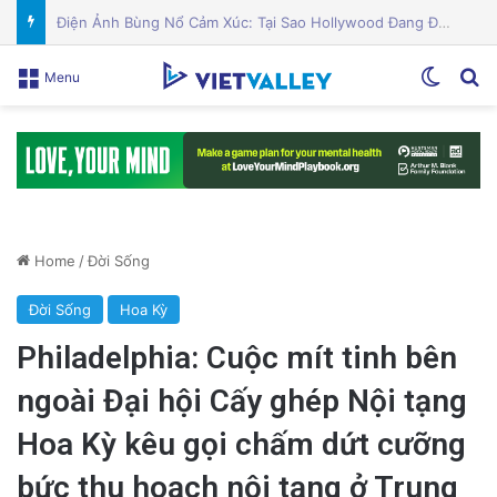
Puerto Rico Bắt Đầu Cắt Giảm Nước Giữa Cuộc Khủng Hoảng Hạn Hán: “Thật Khắc Nghiệt”
Switch
Se
Menu
Home
/
Đời Sống
Đời Sống
Hoa Kỳ
Philadelphia: Cuộc mít tinh bên
ngoài Đại hội Cấy ghép Nội tạng
Hoa Kỳ kêu gọi chấm dứt cưỡng
bức thu hoạch nội tạng ở Trung