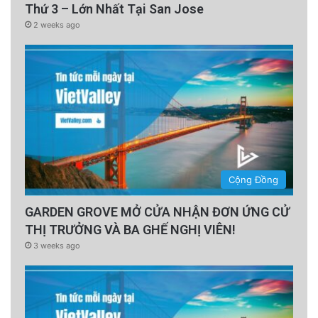
Thứ 3 – Lớn Nhất Tại San Jose
2 weeks ago
Cộng Đồng
GARDEN GROVE MỞ CỬA NHẬN ĐƠN ỨNG CỬ
THỊ TRƯỞNG VÀ BA GHẾ NGHỊ VIÊN!
3 weeks ago