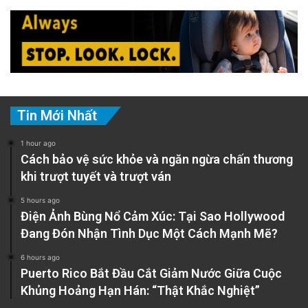
Tin Mới Nhất
1 hour ago
Cách bảo vệ sức khỏe và ngăn ngừa chấn thương
khi trượt tuyết và trượt ván
5 hours ago
Điện Ảnh Bùng Nổ Cảm Xúc: Tại Sao Hollywood
Đang Đón Nhận Tình Dục Một Cách Mạnh Mẽ?
6 hours ago
Puerto Rico Bắt Đầu Cắt Giảm Nước Giữa Cuộc
Khủng Hoảng Hạn Hán: “Thật Khắc Nghiệt”