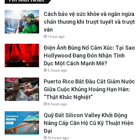
Cách bảo vệ sức khỏe và ngăn ngừa
chấn thương khi trượt tuyết và trượt
ván
1 hour ago
Điện Ảnh Bùng Nổ Cảm Xúc: Tại Sao
Hollywood Đang Đón Nhận Tình
Dục Một Cách Mạnh Mẽ?
5 hours ago
Puerto Rico Bắt Đầu Cắt Giảm Nước
Giữa Cuộc Khủng Hoảng Hạn Hán:
“Thật Khắc Nghiệt”
6 hours ago
Quỹ Đất Silicon Valley Khởi Động
Nâng Cấp Căn Hộ Cũ Kỹ Thuật Hiện
Đại
10 hours ago