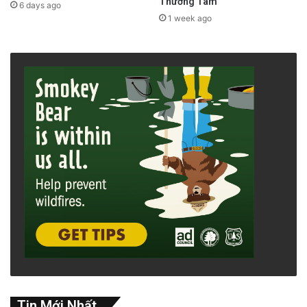
Thương Tâm
6 days ago
1 week ago
Tin Mới Nhất