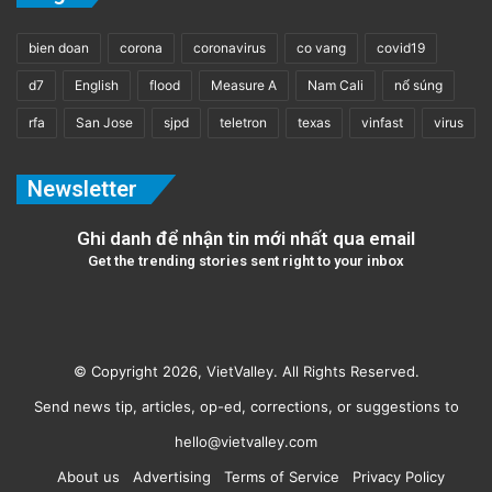
bien doan
corona
coronavirus
co vang
covid19
d7
English
flood
Measure A
Nam Cali
nổ súng
rfa
San Jose
sjpd
teletron
texas
vinfast
virus
Newsletter
Ghi danh để nhận tin mới nhất qua email
Get the trending stories sent right to your inbox
© Copyright 2026, VietValley. All Rights Reserved.
Send news tip, articles, op-ed, corrections, or suggestions to
hello@vietvalley.com
About us
Advertising
Terms of Service
Privacy Policy