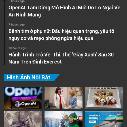
3 hours ago
OpenAI Tạm Dừng Mô Hình AI Mới Do Lo Ngại Về
An Ninh Mạng
7 hours ago
Bệnh tim ở phụ nữ: Dấu hiệu quan trọng, yếu tố
nguy cơ và mẹo phòng ngừa hiệu quả
10 hours ago
Hành Trình Trở Về: Thi Thể ‘Giày Xanh’ Sau 30
Năm Trên Đỉnh Everest
Hình Ảnh Nổi Bật