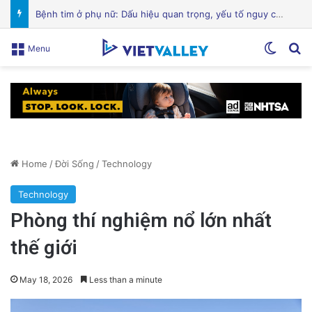
Hành Trình Trở Về: Thi Thể ‘Giày Xanh’ Sau 30 Năm Trên Đỉnh Everest
Switch
Se
Menu
Home
/
Đời Sống
/
Technology
Technology
Phòng thí nghiệm nổ lớn nhất
thế giới
May 18, 2026
Less than a minute