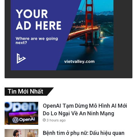
Tin Mới Nhất
OpenAI Tạm Dừng Mô Hình AI Mới
Do Lo Ngại Về An Ninh Mạng
3 hours ago
Bệnh tim ở phụ nữ: Dấu hiệu quan