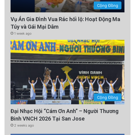
Cộng Đồng
Vụ Án Gia Đình Vua Rác hối lộ: Hoạt Động Ma
Túy và Gái Mại Dâm
1 week ago
Cộng Đồng
Đại Nhạc Hội “Cám Ơn Anh” – Người Thương
Binh VNCH 2026 Tại San Jose
2 weeks ago