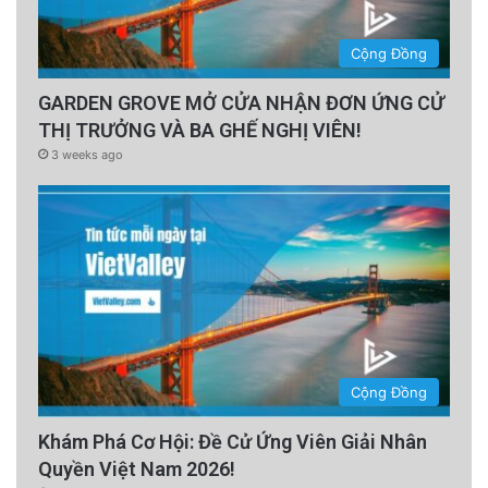
Cộng Đồng
GARDEN GROVE MỞ CỬA NHẬN ĐƠN ỨNG CỬ
THỊ TRƯỞNG VÀ BA GHẾ NGHỊ VIÊN!
3 weeks ago
Cộng Đồng
Khám Phá Cơ Hội: Đề Cử Ứng Viên Giải Nhân
Quyền Việt Nam 2026!