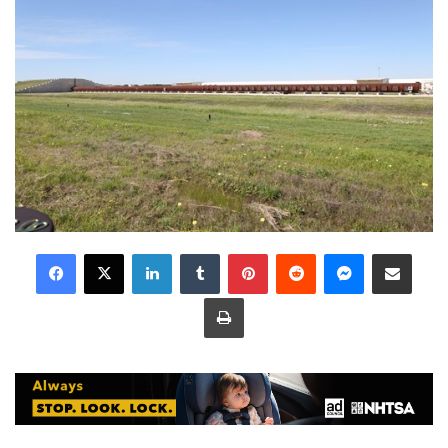
LinkedIn
Tumblr
Pinterest
Reddit
Messenger
Share via Email
Print