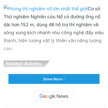
Cơ sở
Thử nghiệm Nghiên cứu Nổ có đường ống nổ
dài hơn 152 m, dùng để hỗ trợ thí nghiệm về
sóng xung kích nhanh như công nghệ đẩy siêu
thanh, hiện tượng vật lý thiên văn năng lượng
cao.
Related Articles
OpenAI Tạm Dừng Mô Hình AI Mới Do Lo
Show More
Ngại Về An Ninh Mạng
3 hours ago
Nguyên Nhân Gây Nổ Tên Lửa Trên Bệ