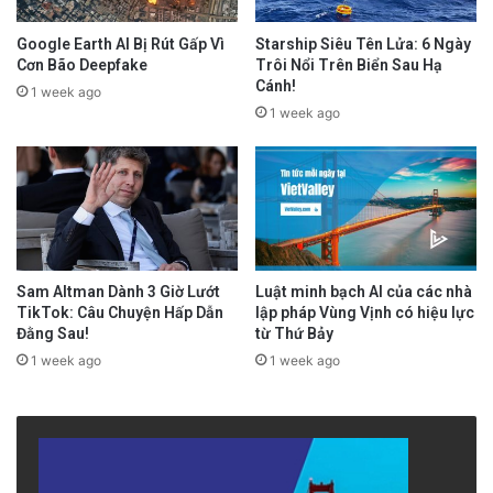
Google Earth AI Bị Rút Gấp Vì
Starship Siêu Tên Lửa: 6 Ngày
Cơn Bão Deepfake
Trôi Nổi Trên Biển Sau Hạ
Cánh!
1 week ago
1 week ago
Sam Altman Dành 3 Giờ Lướt
Luật minh bạch AI của các nhà
TikTok: Câu Chuyện Hấp Dẫn
lập pháp Vùng Vịnh có hiệu lực
Đằng Sau!
từ Thứ Bảy
1 week ago
1 week ago