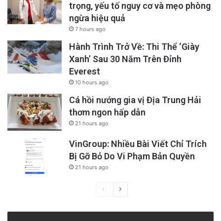
trọng, yếu tố nguy cơ và mẹo phòng
ngừa hiệu quả
7 hours ago
Hành Trình Trở Về: Thi Thể ‘Giày
Xanh’ Sau 30 Năm Trên Đỉnh
Everest
10 hours ago
Cá hồi nướng gia vị Địa Trung Hải
thơm ngon hấp dẫn
21 hours ago
VinGroup: Nhiều Bài Viết Chỉ Trích
Bị Gỡ Bỏ Do Vi Phạm Bản Quyền
21 hours ago
Previous
Next
page
page