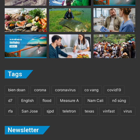
Tags
bien doan
corona
coronavirus
co vang
covid19
d7
English
flood
Measure A
Nam Cali
nổ súng
rfa
San Jose
sjpd
teletron
texas
vinfast
virus
Newsletter