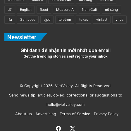
d7
English
flood
Measure A
Nam Cali
nổ súng
rfa
San Jose
sjpd
teletron
texas
vinfast
virus
Newsletter
Ghi danh để nhận tin mới nhất qua email
Get the trending stories sent right to your inbox
© Copyright 2026, VietValley. All Rights Reserved.
Send news tip, articles, op-ed, corrections, or suggestions to
hello@vietvalley.com
About us
Advertising
Terms of Service
Privacy Policy
Facebook
X