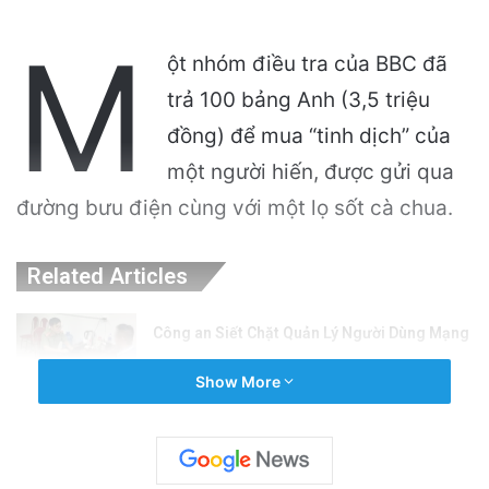
M
ột nhóm điều tra của BBC đã
trả 100 bảng Anh (3,5 triệu
đồng) để mua “tinh dịch” của
một người hiến, được gửi qua
đường bưu điện cùng với một lọ sốt cà chua.
Related Articles
Công an Siết Chặt Quản Lý Người Dùng Mạng
Xã Hội: Nhận Diện ‘Phản Động’ Theo Quan
Show More
Điểm Đảng Cộng Sản Việt Nam
4 hours ago
Cán bộ Việt Nam bị tố cáo tấn công tình dục