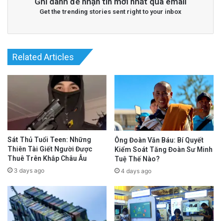
Ghi danh để nhận tin mới nhất qua email
Get the trending stories sent right to your inbox
Related Articles
Sát Thủ Tuổi Teen: Những
Ông Đoàn Văn Báu: Bí Quyết
Thiên Tài Giết Người Được
Kiểm Soát Tăng Đoàn Sư Minh
Thuê Trên Khắp Châu Âu
Tuệ Thế Nào?
3 days ago
4 days ago