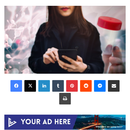
LinkedIn
Tumblr
Pinterest
Reddit
Messenger
Share via Email
Print