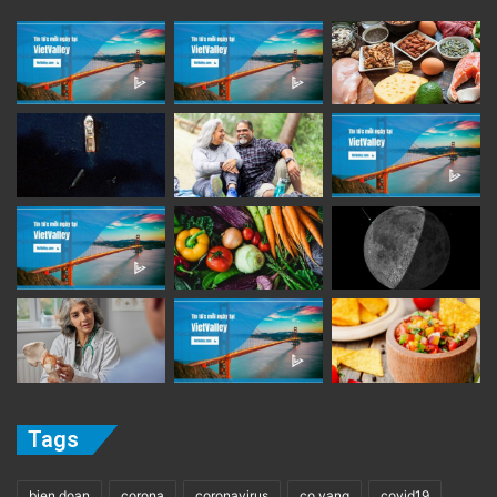
Tags
bien doan
corona
coronavirus
co vang
covid19