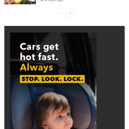
14 hours ago
Previous
Next
page
page