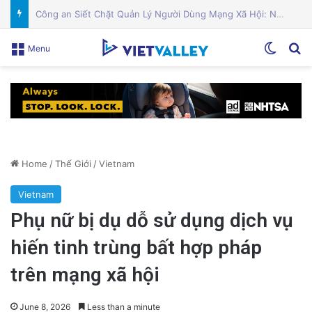
Ứng cử viên nhà vượt qua cuộc bầu cử sơ bộ, đánh bại người được Trump ủng hộ dù đã ngừng chiến dịch
Switch
Se
Menu
Home
/
Thế Giới
/
Vietnam
Vietnam
Phụ nữ bị dụ dỗ sử dụng dịch vụ
hiến tinh trùng bất hợp pháp
trên mạng xã hội
June 8, 2026
Less than a minute