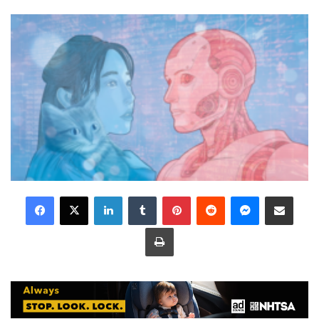
LinkedIn
Tumblr
Pinterest
Reddit
Messenger
Share via Email
Print