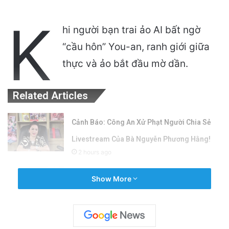
K
hi người bạn trai ảo AI bất ngờ
“cầu hôn” You-an, ranh giới giữa
thực và ảo bắt đầu mờ dần.
Related Articles
Cảnh Báo: Công An Xử Phạt Người Chia Sẻ
Livestream Của Bà Nguyễn Phương Hằng!
2 hours ago
Sự Kiện Livestream Gây Chấn Động: 3 Triệu
Show More
Người Theo Dõi Nguyễn Phương Hằng Tại
Việt Nam!
15 hours ago