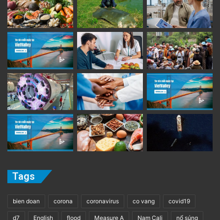
Tags
bien doan
corona
coronavirus
co vang
covid19
d7
English
flood
Measure A
Nam Cali
nổ súng