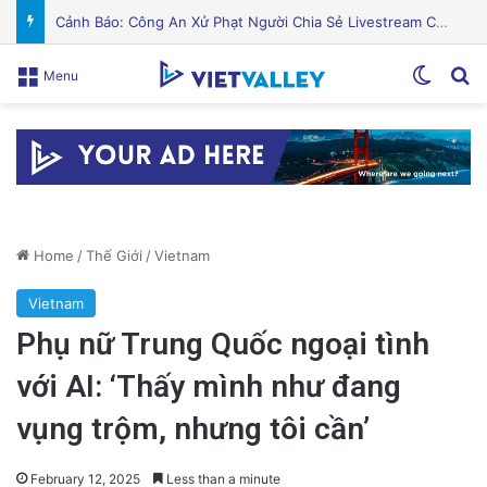
PGS.TS Hà Đình Đức: Di sản và Hành trình Cuộc đời của Nhà Khoa học Xuất sắc
Switch
Se
Menu
Home
/
Thế Giới
/
Vietnam
Vietnam
Phụ nữ Trung Quốc ngoại tình
với AI: ‘Thấy mình như đang
vụng trộm, nhưng tôi cần’
February 12, 2025
Less than a minute