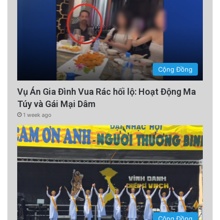
Cộng Đồng
Vụ Án Gia Đình Vua Rác hối lộ: Hoạt Động Ma
Túy và Gái Mại Dâm
1 week ago
Cộng Đồng