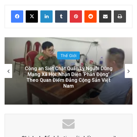
LinkedIn
Tumblr
Pinterest
Reddit
Share via Email
Print
Đọc thêm
Read More
advertisement
Thế Giới
Cán bộ Việt Nam bị tố cáo tấn công tình
dục hai nữ phục vụ tại New Zealand trước
chuyến thăm của Thủ tướng Chính