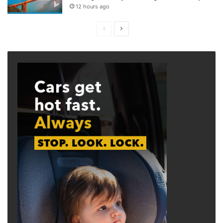
12 hours ago
Previous
Next
page
page