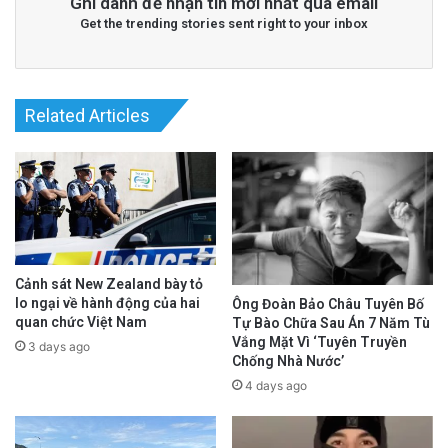
Ghi danh để nhận tin mới nhất qua email
Get the trending stories sent right to your inbox
Related Articles
Cảnh sát New Zealand bày tỏ
lo ngại về hành động của hai
Ông Đoàn Bảo Châu Tuyên Bố
quan chức Việt Nam
Tự Bào Chữa Sau Án 7 Năm Tù
Vắng Mặt Vì ‘Tuyên Truyền
3 days ago
Chống Nhà Nước’
4 days ago