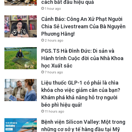
cách bắt đầu hiệu quả
1 hour ago
Cảnh Báo: Công An Xử Phạt Người
Chia Sẻ Livestream Của Bà Nguyễn
Phương Hằng!
2 hours ago
PGS.TS Hà Đình Đức: Di sản và
Hành trình Cuộc đời của Nhà Khoa
học Xuất sắc
7 hours ago
Liệu thuốc GLP-1 có phải là chìa
khóa cho việc giảm cân của bạn?
Khám phá khả năng hỗ trợ người
béo phì hiệu quả!
11 hours ago
Bệnh viện Silicon Valley: Một trong
những cơ sở y tế hàng đầu tại Mỹ