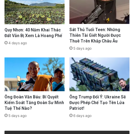
Sát Thủ Tuổi Teen: Những
Quy Nhơn: 40 Năm Khai Thác
Thiên Tài Giết Người Được
Đất Vẫn Bị Xem Là Hoang Phế
Thuê Trên Khắp Châu Âu
4 days ago
5 days ago
Ông Trump Đổi Ý: Ukraine Sẽ
Ông Đoàn Văn Báu: Bí Quyết
Được Phép Chế Tạo Tên Lửa
Kiểm Soát Tăng Đoàn Sư Minh
Patriot!
Tuệ Thế Nào?
6 days ago
5 days ago