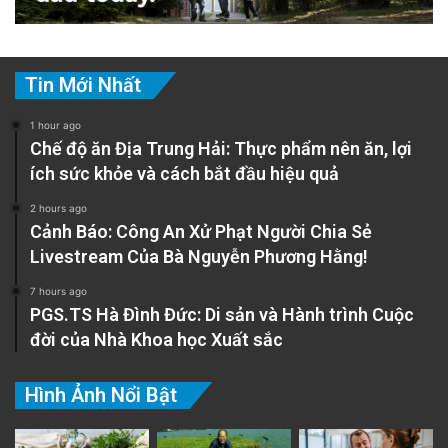
Tin Mới Nhất
1 hour ago
Chế độ ăn Địa Trung Hải: Thực phẩm nên ăn, lợi
ích sức khỏe và cách bắt đầu hiệu quả
2 hours ago
Cảnh Báo: Công An Xử Phạt Người Chia Sẻ
Livestream Của Bà Nguyễn Phương Hằng!
7 hours ago
PGS.TS Hà Đình Đức: Di sản và Hành trình Cuộc
đời của Nhà Khoa học Xuất sắc
Hình Ảnh Nổi Bật