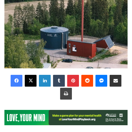
LinkedIn
Tumblr
Pinterest
Reddit
Messenger
Share via Email
Print