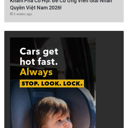
Khám Phá Cơ Hội: Đề Cử Ứng Viên Giải Nhân
Quyền Việt Nam 2026!
3 weeks ago