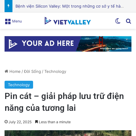
Sự Kiện Livestream Gây Chấn Động: 3 Triệu Người Theo Dõi Nguyễn Phương Hằng Tại Việt Nam!
Switch
Se
Menu
Home
/
Đời Sống
/
Technology
Technology
Pin cát – giải pháp lưu trữ điện
năng của tương lai
July 22, 2025
Less than a minute