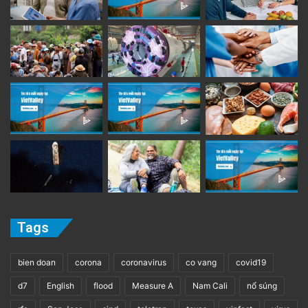
Tags
bien doan
corona
coronavirus
co vang
covid19
d7
English
flood
Measure A
Nam Cali
nổ súng