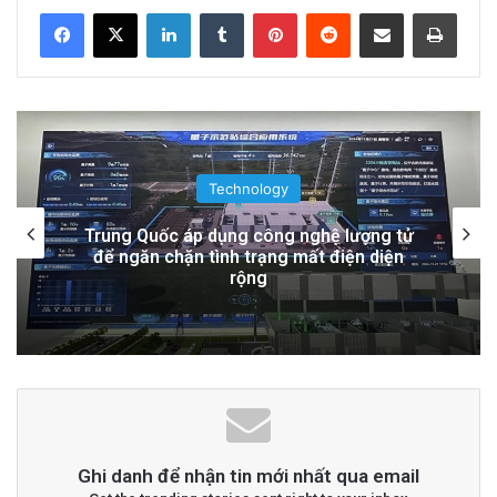
LinkedIn
Tumblr
Pinterest
Reddit
Share via Email
Print
Related Articles
Khám Phá Máy Đào Hầm Nổ Đá Đầu Tiên
Trên Thế Giới: Bước Đột Phá Trong Công
Nghệ Xây Dựng
Technology
23 hours ago
Tàu Vũ Trụ Nhật Bản: Chuyến Bay Gần
Thuyền Kéo Tên Lửa Starship Được Hé Lộ
Nhất Lịch Sử Đến Tiểu Hành Tinh
Qua Ảnh Vệ Tinh!
2 days ago
Đọc thêm
Read More
advertisement
Ghi danh để nhận tin mới nhất qua email