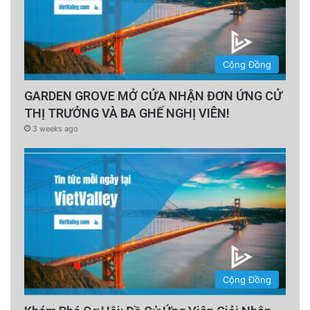
Cộng Đồng
GARDEN GROVE MỞ CỬA NHẬN ĐƠN ỨNG CỬ
THỊ TRƯỞNG VÀ BA GHẾ NGHỊ VIÊN!
3 weeks ago
Cộng Đồng