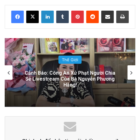
14 hours ago
LinkedIn
Tumblr
Pinterest
Reddit
Share via Email
Print
Đọc thêm
Read More
advertisement
Thế Giới
Sự Kiện Livestream Gây Chấn Động: 3
Triệu Người Theo Dõi Nguyễn Phương
Hằng Tại Việt Nam!