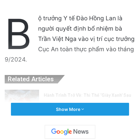
B
ộ trưởng Y tế Đào Hồng Lan là
người quyết định bổ nhiệm bà
Trần Việt Nga vào vị trí cục trưởng
Cục An toàn thực phẩm vào tháng
9/2024.
Related Articles
Hành Trình Trở Về: Thi Thể ‘Giày Xanh’ Sau
30 Năm Trên Đỉnh Everest
Show More
4 hours ago
VinGroup: Nhiều Bài Viết Chỉ Trích Bị Gỡ Bỏ
Do Vi Phạm Bản Quyền