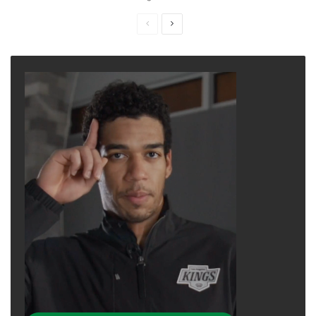
Previous
Next
page
page