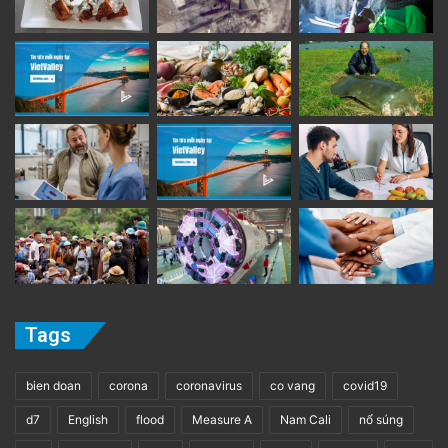
Tags
bien doan
corona
coronavirus
co vang
covid19
d7
English
flood
Measure A
Nam Cali
nổ súng