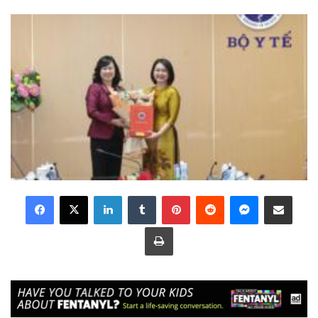
LinkedIn
Tumblr
Pinterest
Reddit
Messenger
Share via Email
Print