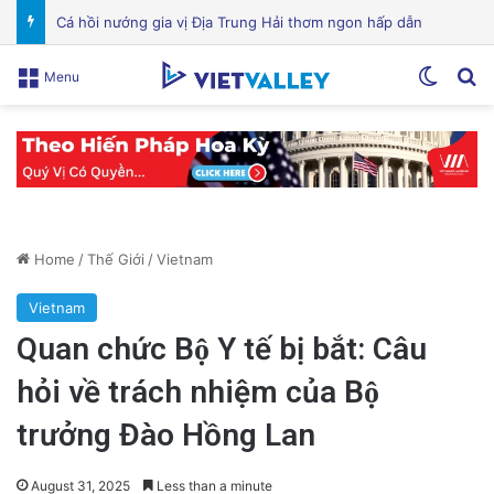
VinGroup: Nhiều Bài Viết Chỉ Trích Bị Gỡ Bỏ Do Vi Phạm Bản Quyền
Switch
Se
Menu
Home
/
Thế Giới
/
Vietnam
Vietnam
Quan chức Bộ Y tế bị bắt: Câu
hỏi về trách nhiệm của Bộ
trưởng Đào Hồng Lan
August 31, 2025
Less than a minute