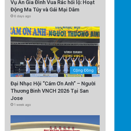
Vụ Án Gia Đình Vua Rác hối lộ: Hoạt
Động Ma Túy và Gái Mại Dâm
6 days ago
Cộng Đồng
Đại Nhạc Hội “Cám Ơn Anh” – Người
Thương Binh VNCH 2026 Tại San
Jose
1 week ago