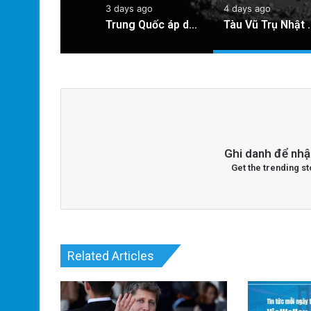
3 days ago
4 days ago
Trung Quốc áp dụng công nghệ lượng tử để ngăn chặn tình trạng mất điện diện rộng
Tàu Vũ Trụ Nhật Bản: Chuyến
Ghi danh để nhậ
Get the trending st
Related Articles