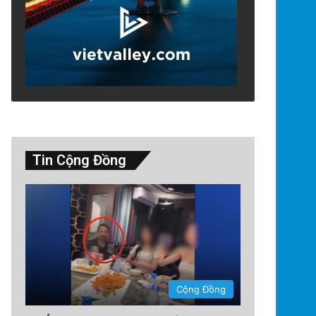
Tin Cộng Đồng
Technology
5 days ago
Google Earth AI Bị Rút Gấp Vì
Cộng Đồng