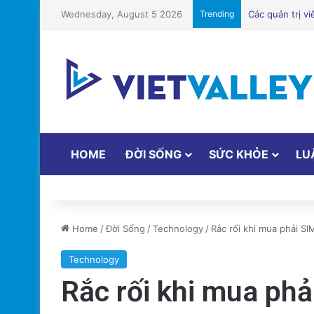
Wednesday, August 5 2026
Trending
HOME
ĐỜI SỐNG
SỨC KHỎE
LU
Home
/
Đời Sống
/
Technology
/
Rắc rối khi mua phải SI
Technology
Rắc rối khi mua phả