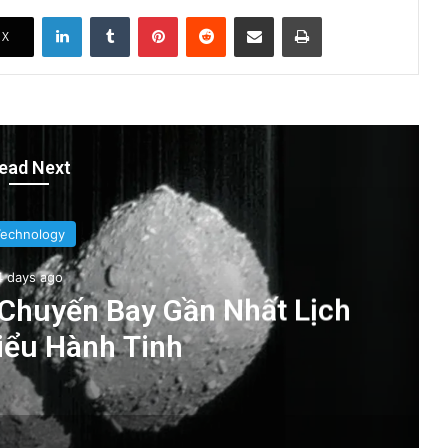
LinkedIn
Tumblr
Pinterest
Reddit
Share via Email
Print
X
ead Next
Technology
4 days ago
 Chuyến Bay Gần Nhất Lịch
iểu Hành Tinh