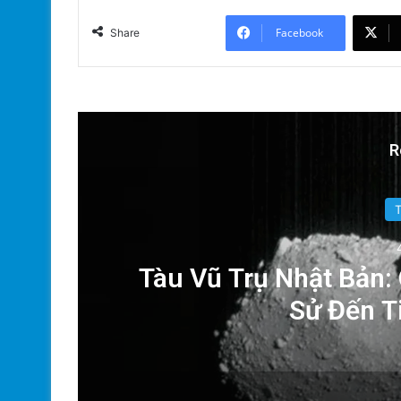
Facebook
Share
R
ăn
Tàu Vũ Trụ Nhật Bản:
Sử Đến T