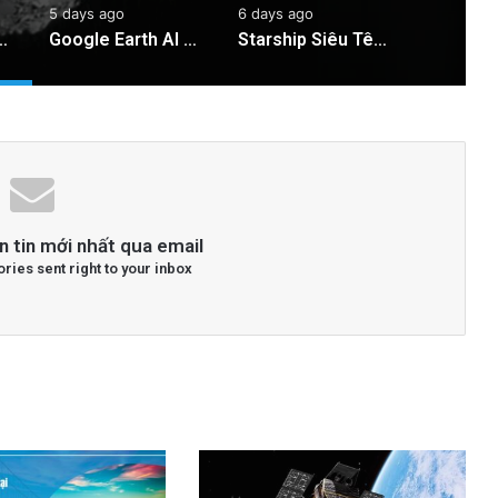
5 days ago
6 days ago
 Bay Gần Nhất Lịch Sử Đến Tiểu Hành Tinh
Google Earth AI Bị Rút Gấp Vì Cơn Bão Deepfake
Starship Siêu Tên Lửa: 6 Ngày Trôi Nổi Trên Biển Sau Hạ Cánh!
n tin mới nhất qua email
ories sent right to your inbox