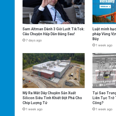
Sam Altman Dành 3 Giờ Lướt TikTok:
Luật minh bạc
Câu Chuyện Hấp Dẫn Đằng Sau!
pháp Vùng Vịn
Bảy
7 days ago
1 week ago
Mỹ Ra Mắt Dây Chuyền Sản Xuất
Tại Sao Trun
Silicon Siêu Tinh Khiết Đột Phá Cho
Liên Tục Trở
Chip Lượng Tử
Công?
1 week ago
1 week ago