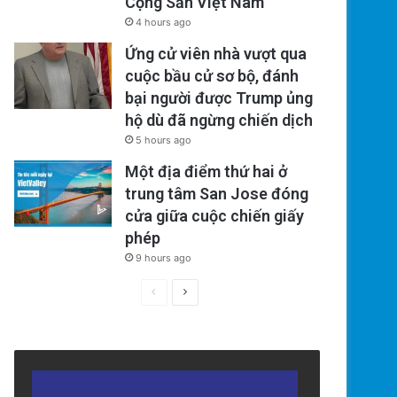
Cộng Sản Việt Nam
4 hours ago
Ứng cử viên nhà vượt qua
cuộc bầu cử sơ bộ, đánh
bại người được Trump ủng
hộ dù đã ngừng chiến dịch
5 hours ago
Một địa điểm thứ hai ở
trung tâm San Jose đóng
cửa giữa cuộc chiến giấy
phép
9 hours ago
Previous
Next
page
page