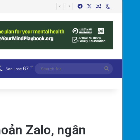
Facebook
X
Random Article
Switch skin
Công an Siết Chặt Quản Lý Người Dùng Mạng Xã Hội: Nhận Diện ‘Phản Động’ Theo Quan Điểm Đảng Cộng Sản Việt Nam
℉
67
Search
San Jose
for
hoản Zalo, ngân