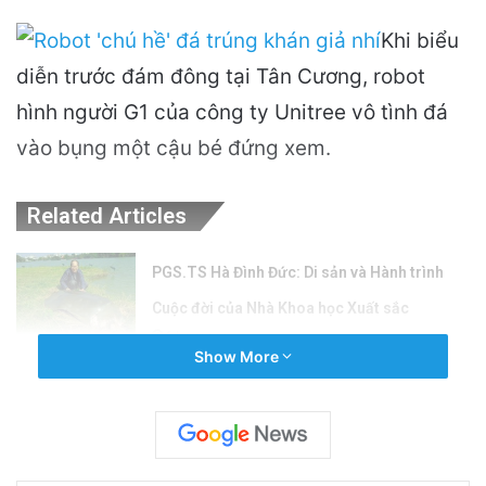
Khi biểu
diễn trước đám đông tại Tân Cương, robot
hình người G1 của công ty Unitree vô tình đá
vào bụng một cậu bé đứng xem.
Related Articles
PGS.TS Hà Đình Đức: Di sản và Hành trình
Cuộc đời của Nhà Khoa học Xuất sắc
1 hour ago
Show More
Khám Phá Máy Đào Hầm Nổ Đá Đầu Tiên
Trên Thế Giới: Bước Đột Phá Trong Công
Nghệ Xây Dựng
1 day ago