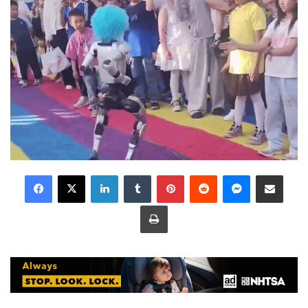
LinkedIn
Tumblr
Pinterest
Reddit
Messenger
Share via Email
Print