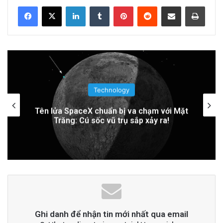
LinkedIn
Tumblr
Pinterest
Reddit
Share via Email
Print
Đọc thêm
Read More
advertisement
Technology
Trung Quốc áp dụng công nghệ lượng tử
để ngăn chặn tình trạng mất điện diện
rộng
Ghi danh để nhận tin mới nhất qua email