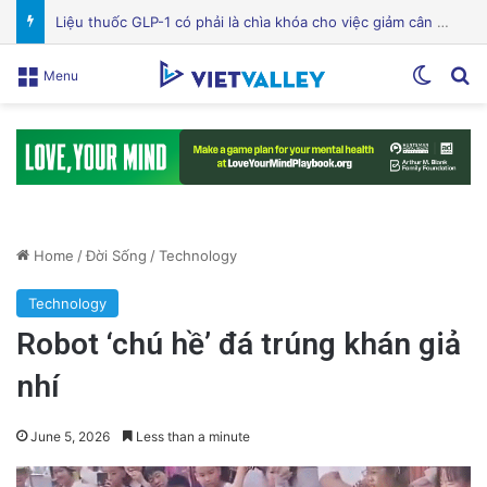
Bệnh viện Silicon Valley: Một trong những cơ sở y tế hàng đầu tại Mỹ
Switch
Se
Menu
Home
/
Đời Sống
/
Technology
Technology
Robot ‘chú hề’ đá trúng khán giả
nhí
June 5, 2026
Less than a minute