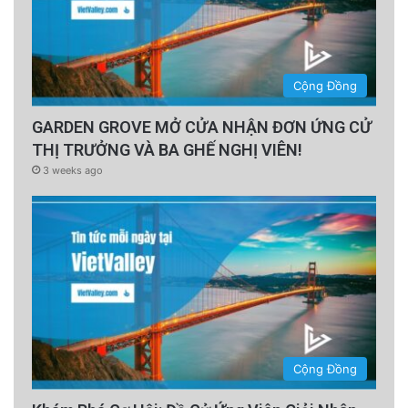
Cộng Đồng
GARDEN GROVE MỞ CỬA NHẬN ĐƠN ỨNG CỬ
THỊ TRƯỞNG VÀ BA GHẾ NGHỊ VIÊN!
3 weeks ago
Cộng Đồng