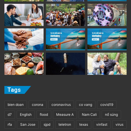
Tags
bien doan
corona
coronavirus
co vang
covid19
d7
English
flood
Measure A
Nam Cali
nổ súng
rfa
San Jose
sjpd
teletron
texas
vinfast
virus