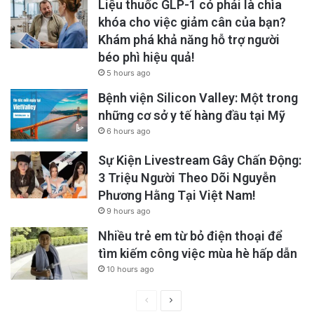
Liệu thuốc GLP-1 có phải là chìa
khóa cho việc giảm cân của bạn?
Khám phá khả năng hỗ trợ người
béo phì hiệu quả!
5 hours ago
Bệnh viện Silicon Valley: Một trong
những cơ sở y tế hàng đầu tại Mỹ
6 hours ago
Sự Kiện Livestream Gây Chấn Động:
3 Triệu Người Theo Dõi Nguyễn
Phương Hằng Tại Việt Nam!
9 hours ago
Nhiều trẻ em từ bỏ điện thoại để
tìm kiếm công việc mùa hè hấp dẫn
10 hours ago
Previous
Next