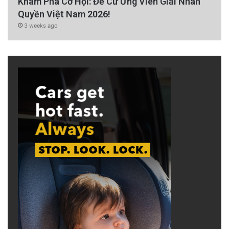
Khám Phá Cơ Hội: Đề Cử Ứng Viên Giải Nhân
Quyền Việt Nam 2026!
3 weeks ago