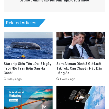
Get the trending stories sent right to your inbox
Related Articles
Starship Siêu Tên Lửa: 6 Ngày
Sam Altman Dành 3 Giờ Lướt
Trôi Nổi Trên Biển Sau Hạ
TikTok: Câu Chuyện Hấp Dẫn
Cánh!
Đằng Sau!
6 days ago
1 week ago