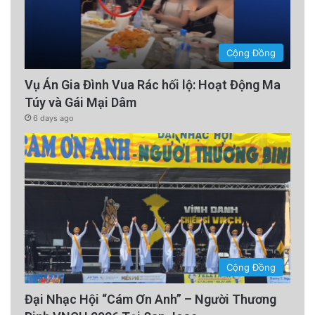
Cộng Đồng
Vụ Án Gia Đình Vua Rác hối lộ: Hoạt Động Ma
Túy và Gái Mại Dâm
6 days ago
Cộng Đồng
Đại Nhạc Hội “Cám Ơn Anh” – Người Thương