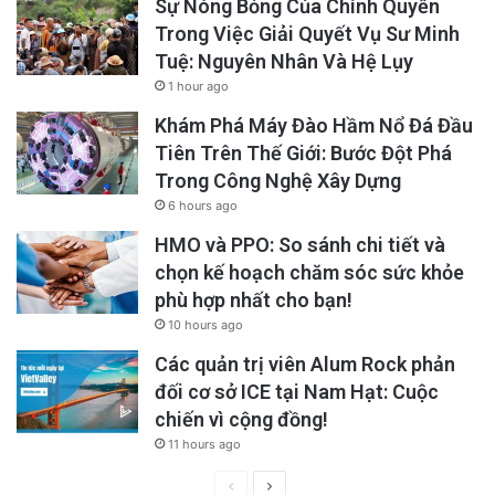
Sự Nóng Bỏng Của Chính Quyền
Trong Việc Giải Quyết Vụ Sư Minh
Tuệ: Nguyên Nhân Và Hệ Lụy
1 hour ago
Khám Phá Máy Đào Hầm Nổ Đá Đầu
Tiên Trên Thế Giới: Bước Đột Phá
Trong Công Nghệ Xây Dựng
6 hours ago
HMO và PPO: So sánh chi tiết và
chọn kế hoạch chăm sóc sức khỏe
phù hợp nhất cho bạn!
10 hours ago
Các quản trị viên Alum Rock phản
đối cơ sở ICE tại Nam Hạt: Cuộc
chiến vì cộng đồng!
11 hours ago
Previous
Next