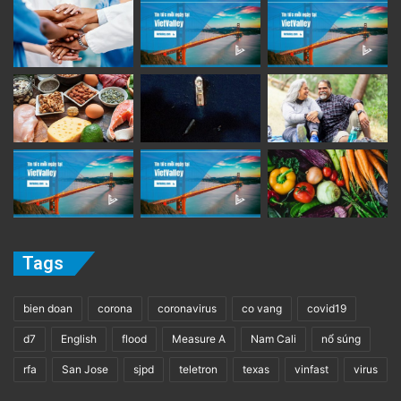
Tags
bien doan
corona
coronavirus
co vang
covid19
d7
English
flood
Measure A
Nam Cali
nổ súng
rfa
San Jose
sjpd
teletron
texas
vinfast
virus