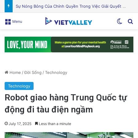
Khám Phá Máy Đào Hầm Nổ Đá Đầu Tiên Trên Thế Giới: Bước Đột Phá Trong Công Nghệ Xây Dựng
Switch
Se
Menu
Home
/
Đời Sống
/
Technology
Technology
Robot giao hàng Trung Quốc tự
động đi tàu điện ngầm
July 17, 2025
Less than a minute