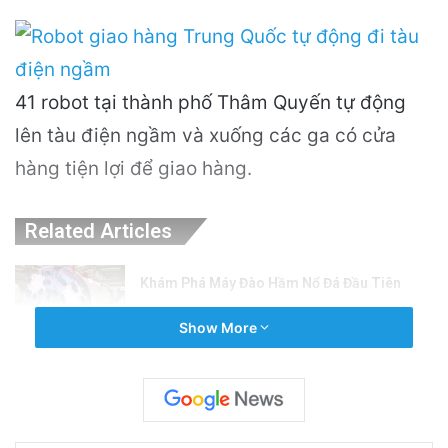
41 robot tại thành phố Thâm Quyến tự động
lên tàu điện ngầm và xuống các ga có cửa
hàng tiện lợi để giao hàng.
Related Articles
Khám Phá Máy Đào Hầm Nổ Đá Đầu Tiên
Trên Thế Giới: Bước Đột Phá Trong Công
Show More
Nghệ Xây Dựng
6 hours ago
Thuyền Kéo Tên Lửa Starship Được Hé Lộ