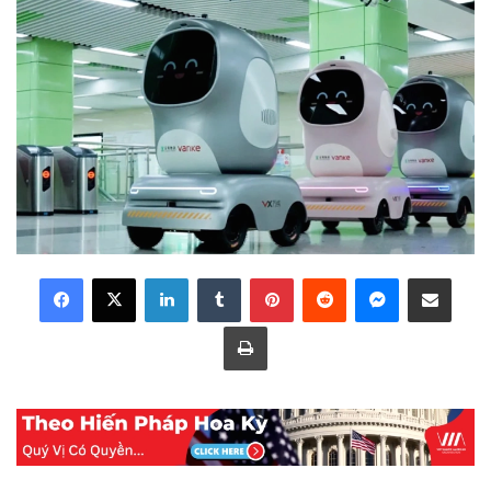
LinkedIn
Tumblr
Pinterest
Reddit
Messenger
Share via Email
Print