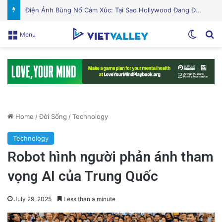
Puerto Rico Bắt Đầu Cắt Giảm Nước Giữa Cuộc Khủng Hoảng Hạn Hán: “Thật Khắc Nghiệt”
Switch
Se
Menu
Home
/
Đời Sống
/
Technology
Technology
Robot hình người phản ánh tham
vọng AI của Trung Quốc
July 29, 2025
Less than a minute