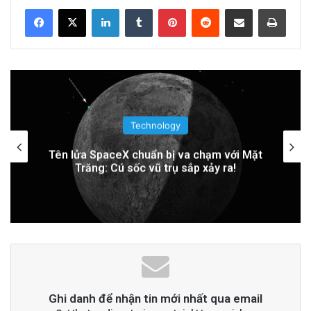
Related Articles
LinkedIn
Tumblr
Pinterest
Reddit
Share via Email
Print
PGS.TS Hà Đình Đức: Di sản và Hành trình
Cuộc đời của Nhà Khoa học Xuất sắc
21 hours ago
Khám Phá Máy Đào Hầm Nổ Đá Đầu Tiên
Technology
Trên Thế Giới: Bước Đột Phá Trong Công
Trung Quốc áp dụng công nghệ lượng tử
để ngăn chặn tình trạng mất điện diện
Nghệ Xây Dựng
rộng
2 days ago
Đọc thêm
Read More
advertisement
Ghi danh để nhận tin mới nhất qua email