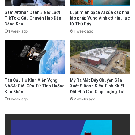
Sam Altman Dành 3 Giờ Lướt
Luật minh bạch AI của các nhà
TikTok: Câu Chuyện Hấp Dẫn
lập pháp Vùng Vịnh có hiệu lực
Đằng Sau!
từ Thứ Bảy
1 week ago
1 week ago
Tàu Cứu Hộ Kính Viễn Vọng
Mỹ Ra Mắt Dây Chuyền Sản
NASA: Giải Cứu Từ Tình Huống
Xuất Silicon Siêu Tinh Khiết
Khó Khăn
Đột Phá Cho Chip Lượng Tử
1 week ago
2 weeks ago