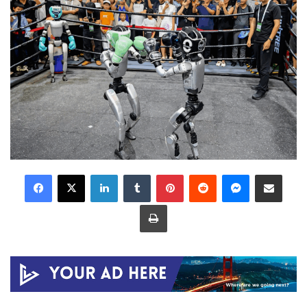
LinkedIn
Tumblr
Pinterest
Reddit
Messenger
Share via Email
Print