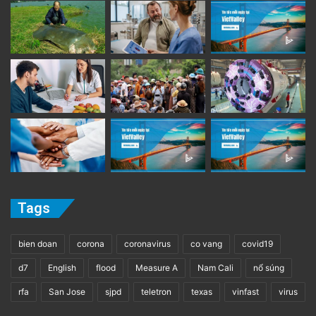
Tags
bien doan
corona
coronavirus
co vang
covid19
d7
English
flood
Measure A
Nam Cali
nổ súng
rfa
San Jose
sjpd
teletron
texas
vinfast
virus