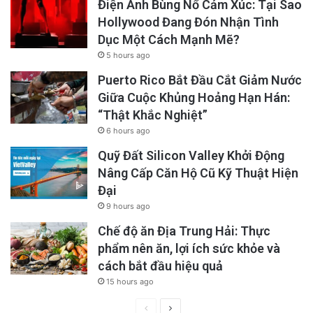
Điện Ảnh Bùng Nổ Cảm Xúc: Tại Sao
Hollywood Đang Đón Nhận Tình
Dục Một Cách Mạnh Mẽ?
5 hours ago
Puerto Rico Bắt Đầu Cắt Giảm Nước
Giữa Cuộc Khủng Hoảng Hạn Hán:
“Thật Khắc Nghiệt”
6 hours ago
Quỹ Đất Silicon Valley Khởi Động
Nâng Cấp Căn Hộ Cũ Kỹ Thuật Hiện
Đại
9 hours ago
Chế độ ăn Địa Trung Hải: Thực
phẩm nên ăn, lợi ích sức khỏe và
cách bắt đầu hiệu quả
15 hours ago
Previous
Next