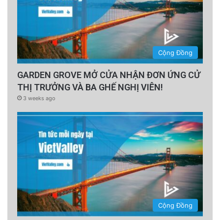
Cộng Đồng
GARDEN GROVE MỞ CỬA NHẬN ĐƠN ỨNG CỬ
THỊ TRƯỞNG VÀ BA GHẾ NGHỊ VIÊN!
3 weeks ago
Cộng Đồng