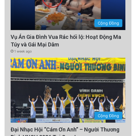
Cộng Đồng
Vụ Án Gia Đình Vua Rác hối lộ: Hoạt Động Ma
Túy và Gái Mại Dâm
1 week ago
Cộng Đồng
Đại Nhạc Hội “Cám Ơn Anh” – Người Thương