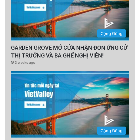
Cộng Đồng
GARDEN GROVE MỞ CỬA NHẬN ĐƠN ỨNG CỬ
THỊ TRƯỞNG VÀ BA GHẾ NGHỊ VIÊN!
3 weeks ago
Cộng Đồng