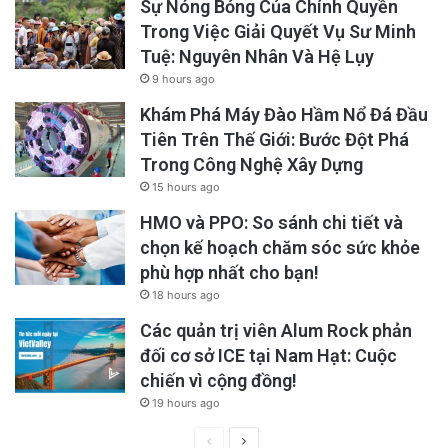
Sự Nóng Bỏng Của Chính Quyền
Trong Việc Giải Quyết Vụ Sư Minh
Tuệ: Nguyên Nhân Và Hệ Lụy
9 hours ago
Khám Phá Máy Đào Hầm Nổ Đá Đầu
Tiên Trên Thế Giới: Bước Đột Phá
Trong Công Nghệ Xây Dựng
15 hours ago
HMO và PPO: So sánh chi tiết và
chọn kế hoạch chăm sóc sức khỏe
phù hợp nhất cho bạn!
18 hours ago
Các quản trị viên Alum Rock phản
đối cơ sở ICE tại Nam Hạt: Cuộc
chiến vì cộng đồng!
19 hours ago
Previous
Next