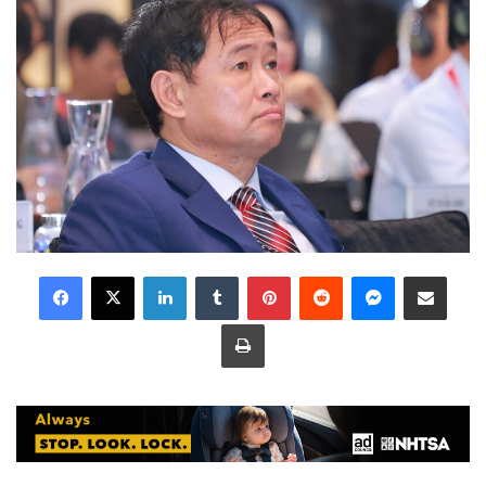
LinkedIn
Tumblr
Pinterest
Reddit
Messenger
Share via Email
Print