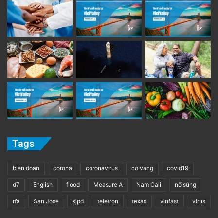
Tags
bien doan
corona
coronavirus
co vang
covid19
d7
English
flood
Measure A
Nam Cali
nổ súng
rfa
San Jose
sjpd
teletron
texas
vinfast
virus