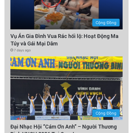
Cộng Đồng
Vụ Án Gia Đình Vua Rác hối lộ: Hoạt Động Ma
Túy và Gái Mại Dâm
7 days ago
Cộng Đồng
Đại Nhạc Hội “Cám Ơn Anh” – Người Thương